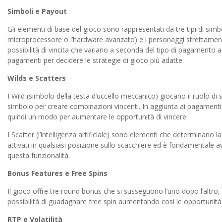
Simboli e Payout
Gli elementi di base del gioco sono rappresentati da tre tipi di simboli
microprocessore o l’hardware avanzato) e i personaggi strettament
possibilità di vincita che variano a seconda del tipo di pagamento 
pagamenti per decidere le strategie di gioco più adatte.
Wilds e Scatters
I Wild (simbolo della testa d’uccello meccanico) giocano il ruolo di 
simbolo per creare combinazioni vincenti. In aggiunta ai pagamen
quindi un modo per aumentare le opportunità di vincere.
I Scatter (l’intelligenza artificiale) sono elementi che determinano
attivati in qualsiasi posizione sullo scacchiere ed è fondamentale 
questa funzionalità.
Bonus Features e Free Spins
Il gioco offre tre round bonus che si susseguono l’uno dopo l’altro,
possibilità di guadagnare free spin aumentando così le opportunità d
RTP e Volatilità