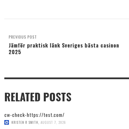
PREVIOUS POST
Jämför praktisk länk Sveriges bästa casinon
2025
RELATED POSTS
cw-check-https://test.com/
KRISTEN R SMITH
,
AUGUST 7, 2026