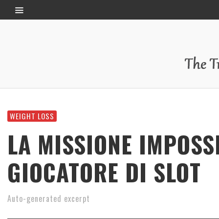
WEIGHT LOSS
LA MISSIONE IMPOSSI
GIOCATORE DI SLOT
Auto-generated excerpt