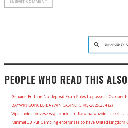
PEOPLE WHO READ THIS ALSO
Genuine Fortune No-deposit Extra Rules to possess October fo
BAYWİN GÜNCEL-BAYWİN CASINO GİRİŞ-2025.234 (2)
Wplacanie i mozesz wyplacanie srodkow najwazniejsza rzecz st
Minimal £3 Put Gambling enterprises to have United kingdom