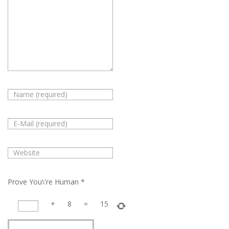
Prove You\'re Human
*
+
8
=
15