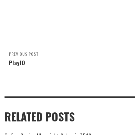
PREVIOUS POST
PlayIO
RELATED POSTS