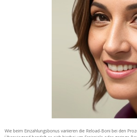
Wie beim Einzahlungsbonus variieren die Reload-Boni bei den Proz