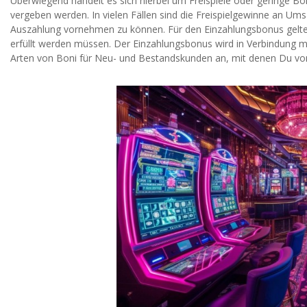
Überwiegend handelt es sich hierbei um Freispiele oder geringe B
vergeben werden. In vielen Fällen sind die Freispielgewinne an U
Auszahlung vornehmen zu können. Für den Einzahlungsbonus gelte
erfüllt werden müssen. Der Einzahlungsbonus wird in Verbindung mi
Arten von Boni für Neu- und Bestandskunden an, mit denen Du von 