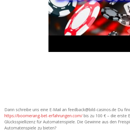
Dann schreibe uns eine E-Mail an feedback@bild-casinos.de Du fin
https://boomerang-bet-erfahrungen.com/
bis zu 100 € – die erste 
Glücksspiellizenz für Automatenspiele. Die Gewinne aus den Freis
Automatenspiele zu bieten?