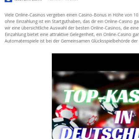
Viele Online-Casinos vergeben einen Casino-Bonus in Höhe von 10 
ohne Einzahlung ist ein Startguthaben, das dir ein Online-Casino 
wir eine übersichtliche Auswahl der besten Online-Casinos, die ei
Einzahlung bietet eine attraktive Gelegenheit, ein Online-Casino gan
Automatenspiele ist bei der Gemeinsamen Glücksspielbehörde der 