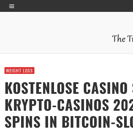
WEIGHT LOSS
KOSTENLOSE CASINO 
KRYPTO-CASINOS 202
SPINS IN BITCOIN-SL