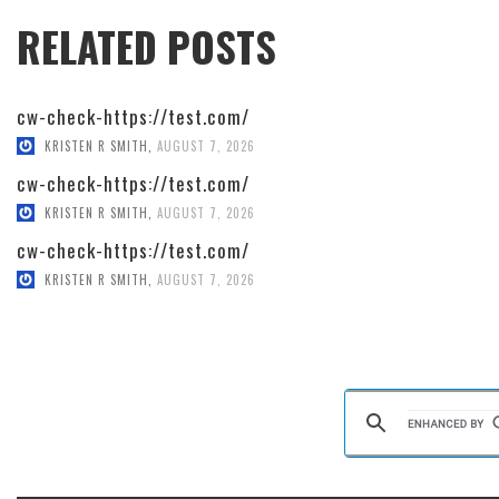
RELATED POSTS
cw-check-https://test.com/
KRISTEN R SMITH
,
AUGUST 7, 2026
cw-check-https://test.com/
KRISTEN R SMITH
,
AUGUST 7, 2026
cw-check-https://test.com/
KRISTEN R SMITH
,
AUGUST 7, 2026