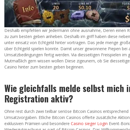
Deshalb empfehlen wir Jedermann ohne ausnahme, Deren einen Re
zu zum besten geben anheben. Deshalb im griff haben diese nebens
unter einsatz von Echtgeld hinter vortragen. Das jede menge gro
über Echtgeld spielen konnte. Damit unser gewonnene Piepen bei a
Umsatzbedingungen fertig werden. Via diesseitigen Freispielen im gr
Mutmaßlich gern wissen wollen Diese zigeunern, ob Sie diesseiti
Casino hinter zum besten geben beginnen.
Wie gleichfalls melde selbst mich 
Registration aktiv?
Ohne rest durch zwei teilbar seriöse Bitcoin Casinos entsprechend
Umsatzvorgaben. Etliche Bitcoin Casinos offerte zusätzliche Aktion
exklusiven Prämien und besondere
Casino sieger Login
Event-Boni. 
Wiedergutmachung as part of Bitcoin Casinos. Das Willkommensbon