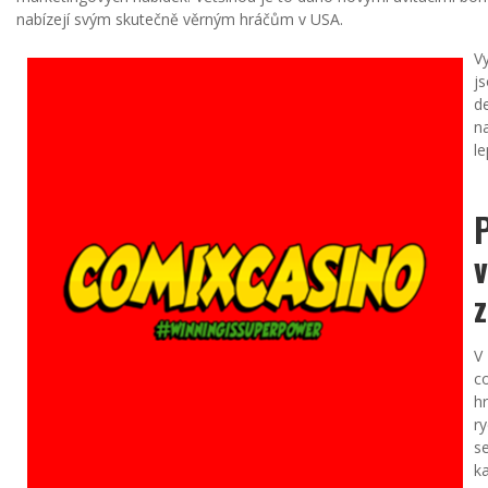
nabízejí svým skutečně věrným hráčům v USA.
Vy
j
de
n
l
v
z
V 
c
h
r
s
k