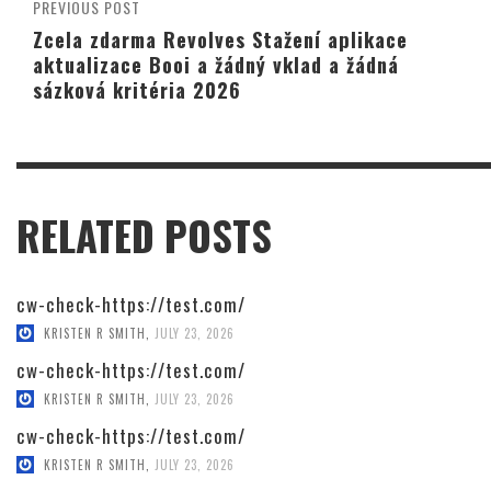
PREVIOUS POST
Zcela zdarma Revolves Stažení aplikace
aktualizace Booi a žádný vklad a žádná
sázková kritéria 2026
RELATED POSTS
cw-check-https://test.com/
KRISTEN R SMITH
,
JULY 23, 2026
cw-check-https://test.com/
KRISTEN R SMITH
,
JULY 23, 2026
cw-check-https://test.com/
KRISTEN R SMITH
,
JULY 23, 2026