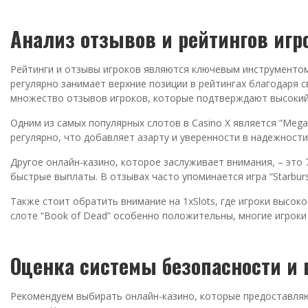
Анализ отзывов и рейтингов игр
Рейтинги и отзывы игроков являются ключевым инструментом 
регулярно занимает верхние позиции в рейтингах благодаря 
множество отзывов игроков, которые подтверждают высокий 
Одним из самых популярных слотов в Casino X является “Meg
регулярно, что добавляет азарту и уверенности в надежности
Другое онлайн-казино, которое заслуживает внимания, – это 
быстрые выплаты. В отзывах часто упоминается игра “Starburs
Также стоит обратить внимание на 1xSlots, где игроки высо
слоте “Book of Dead” особенно положительны, многие игроки
Оценка системы безопасности и
Рекомендуем выбирать онлайн-казино, которые предоставля