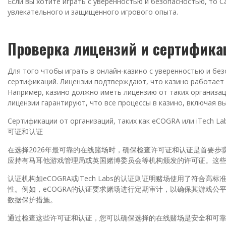
Если вы хотите играть с уверенностью и безопасностью, то C
увлекательного и защищенного игрового опыта.
Проверка лицензий и сертифика
Для того чтобы играть в онлайн-казино с уверенностью и бе
сертификаций. Лицензии подтверждают, что казино работает 
Например, казино должно иметь лицензию от таких организаций
лицензии гарантируют, что все процессы в казино, включая 
Сертификации от организаций, таких как eCOGRA или iT
可证和认证
在选择2026年最可靠的在线赌场时，确保检查许可证和认证是首要
应持有马耳他游戏管理局或英国赌博委员会等机构颁发的许可证。这
认证机构如eCOGRA或iTech Labs的认证则证明赌场使用了符
性。例如，eCOGRA的认证要求赌场进行定期审计，以确保其游戏公平且
数据保护措施。
通过检查这些许可证和认证，您可以确保选择的在线赌场是安全和可