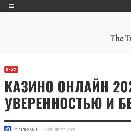
NEWS
КАЗИНО ОНЛАЙН 202
УВЕРЕННОСТЬЮ И Б
—
FEBRUARY 27, 2026
KRISTEN R SMITH