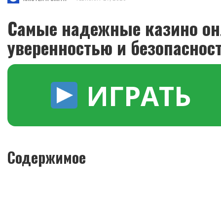
Самые надежные казино онл
уверенностью и безопаснос
ИГРАТЬ
Содержимое