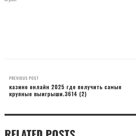
PREVIOUS POST
казино онлайн 2025 где получить самые
крупные выигрыши.3614 (2)
RELATED POSTS