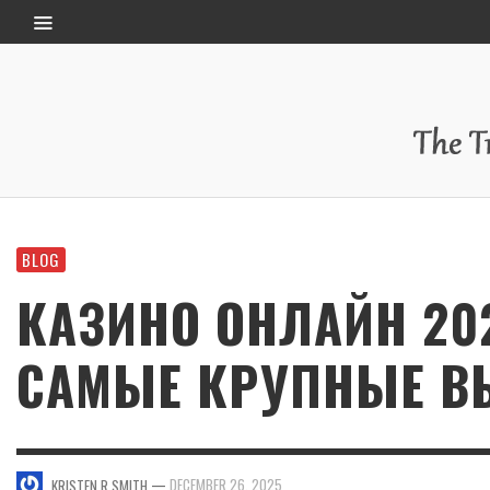
BLOG
КАЗИНО ОНЛАЙН 20
САМЫЕ КРУПНЫЕ ВЫ
—
DECEMBER 26, 2025
KRISTEN R SMITH