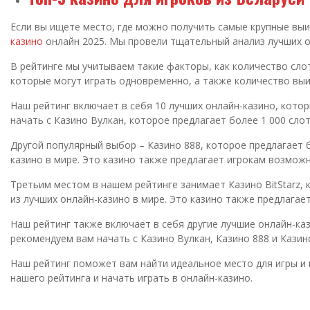
Если вы ищете место, где можно получить самые крупные вы
казино
онлайн 2025. Мы провели тщательный анализ лучших о
В рейтинге мы учитываем такие факторы, как количество слот
которые могут играть одновременно, а также количество вы
Наш рейтинг включает в себя 10 лучших онлайн-казино, кот
начать с Казино Вулкан, которое предлагает более 1 000 сло
Другой популярный выбор – Казино 888, которое предлагает 
казино в мире. Это казино также предлагает игрокам возможн
Третьим местом в нашем рейтинге занимает Казино BitStarz, 
из лучших онлайн-казино в мире. Это казино также предлагае
Наш рейтинг также включает в себя другие лучшие онлайн-к
рекомендуем вам начать с Казино Вулкан, Казино 888 и Казино 
Наш рейтинг поможет вам найти идеальное место для игры и
нашего рейтинга и начать играть в онлайн-казино.