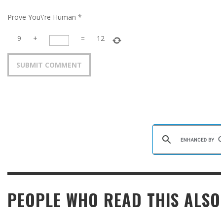
Prove You\'re Human
*
9
+
=
12
PEOPLE WHO READ THIS ALSO