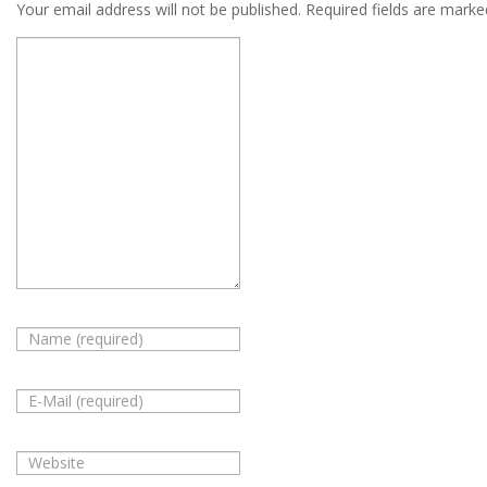
Your email address will not be published.
Required fields are mark