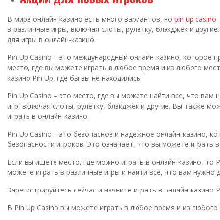
В мире онлайн-казино есть много вариантов, но
pin up casino
–
в различные игры, включая слоты, рулетку, блэкджек и другие.
для игры в онлайн-казино.
Pin Up Casino – это международный онлайн-казино, которое пр
место, где вы можете играть в любое время и из любого места
казино Pin Up, где бы вы не находились.
Pin Up Casino – это место, где вы можете найти все, что вам
игр, включая слоты, рулетку, блэкджек и другие. Вы также м
играть в онлайн-казино.
Pin Up Casino – это безопасное и надежное онлайн-казино, 
безопасности игроков. Это означает, что вы можете играть в 
Если вы ищете место, где можно играть в онлайн-казино, то P
можете играть в различные игры и найти все, что вам нужно д
Зарегистрируйтесь сейчас и начните играть в онлайн-казино Pi
В Pin Up Casino вы можете играть в любое время и из любого 