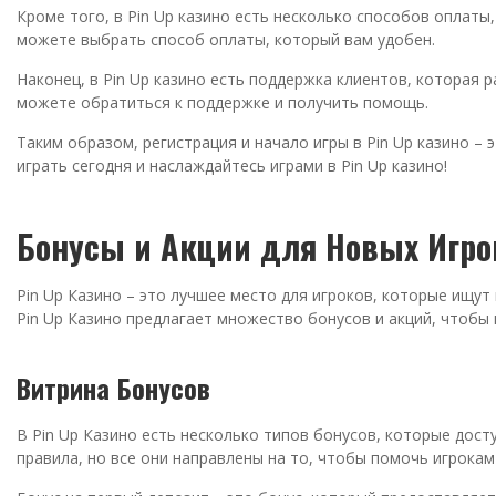
Кроме того, в Pin Up казино есть несколько способов оплаты,
можете выбрать способ оплаты, который вам удобен.
Наконец, в Pin Up казино есть поддержка клиентов, которая р
можете обратиться к поддержке и получить помощь.
Таким образом, регистрация и начало игры в Pin Up казино – 
играть сегодня и наслаждайтесь играми в Pin Up казино!
Бонусы и Акции для Новых Игрок
Pin Up Казино – это лучшее место для игроков, которые ищут
Pin Up Казино предлагает множество бонусов и акций, чтобы 
Витрина Бонусов
В Pin Up Казино есть несколько типов бонусов, которые дост
правила, но все они направлены на то, чтобы помочь игрокам