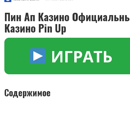
Пин Ап Казино Официальны
Казино Pin Up
ИГРАТЬ
Содержимое