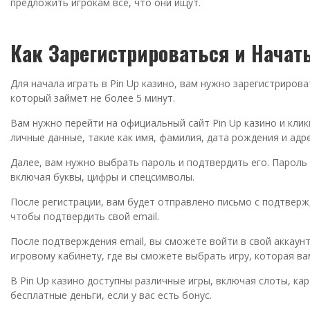
предложить игрокам все, что они ищут.
Как Зарегистрироваться и Начать
Для начала играть в Pin Up казино, вам нужно зарегистриров
который займет не более 5 минут.
Вам нужно перейти на официальный сайт Pin Up казино и клик
личные данные, такие как имя, фамилия, дата рождения и адр
Далее, вам нужно выбрать пароль и подтвердить его. Парол
включая буквы, цифры и спецсимволы.
После регистрации, вам будет отправлено письмо с подтвержд
чтобы подтвердить свой email.
После подтверждения email, вы сможете войти в свой аккаунт 
игровому кабинету, где вы сможете выбрать игру, которая ва
В Pin Up казино доступны различные игры, включая слоты, кар
бесплатные деньги, если у вас есть бонус.