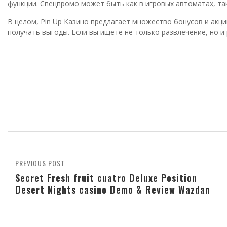
функции. Спецпромо может быть как в игровых автоматах, так 
В целом, Pin Up Казино предлагает множество бонусов и акци
получать выгоды. Если вы ищете не только развлечение, но и 
PREVIOUS POST
Secret Fresh fruit cuatro Deluxe Position
Desert Nights casino Demo & Review Wazdan