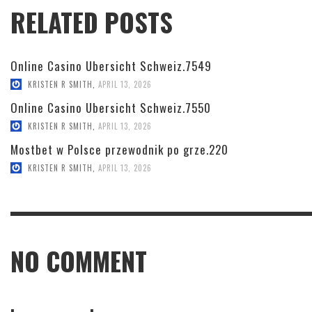
RELATED POSTS
Online Casino Ubersicht Schweiz.7549
KRISTEN R SMITH
,
APRIL 13, 2026
Online Casino Ubersicht Schweiz.7550
KRISTEN R SMITH
,
APRIL 13, 2026
Mostbet w Polsce przewodnik po grze.220
KRISTEN R SMITH
,
APRIL 13, 2026
NO COMMENT