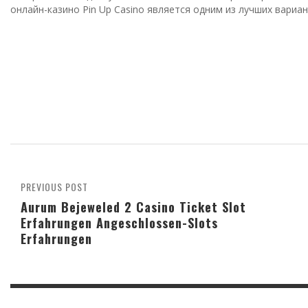
онлайн-казино Pin Up Casino является одним из лучших вариан
PREVIOUS POST
Aurum Bejeweled 2 Casino Ticket Slot
Erfahrungen Angeschlossen-Slots
Erfahrungen