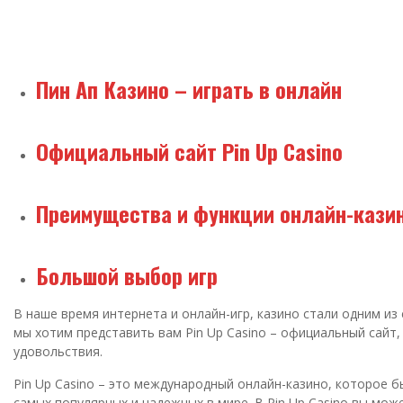
Пин Ап Казино – играть в онлайн
Официальный сайт Pin Up Casino
Преимущества и функции онлайн-казино
Большой выбор игр
В наше время интернета и онлайн-игр, казино стали одним из
мы хотим представить вам Pin Up Casino – официальный сайт,
удовольствия.
Pin Up Casino – это международный онлайн-казино, которое бы
самых популярных и надежных в мире. В Pin Up Casino вы може