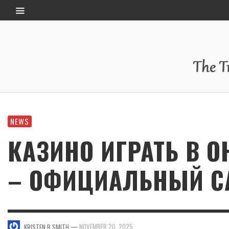
NEWS
КАЗИНО ИГРАТЬ В О
– ОФИЦИАЛЬНЫЙ СА
—
NOVEMBER 20, 2025
KRISTEN R SMITH