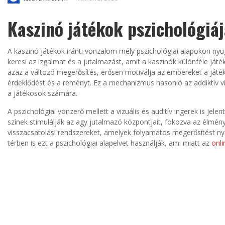
Kaszinó játékok pszichológiá
A kaszinó játékok iránti vonzalom mély pszichológiai alapokon n
keresi az izgalmat és a jutalmazást, amit a kaszinók különféle játé
azaz a változó megerősítés, erősen motiválja az embereket a játék
érdeklődést és a reményt. Ez a mechanizmus hasonló az addiktív v
a játékosok számára.
A pszichológiai vonzerő mellett a vizuális és auditív ingerek is jel
színek stimulálják az agy jutalmazó központjait, fokozva az élmény
visszacsatolási rendszereket, amelyek folyamatos megerősítést nyú
térben is ezt a pszichológiai alapelvet használják, ami miatt az
onli