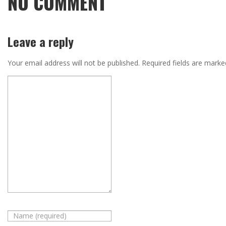
NO COMMENT
Leave a reply
Your email address will not be published.
Required fields are mark