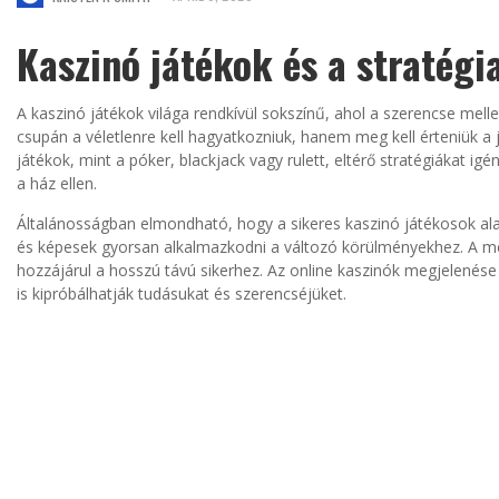
Kaszinó játékok és a stratégi
A kaszinó játékok világa rendkívül sokszínű, ahol a szerencse melle
csupán a véletlenre kell hagyatkozniuk, hanem meg kell érteniük a
játékok, mint a póker, blackjack vagy rulett, eltérő stratégiákat i
a ház ellen.
Általánosságban elmondható, hogy a sikeres kaszinó játékosok ala
és képesek gyorsan alkalmazkodni a változó körülményekhez. A meg
hozzájárul a hosszú távú sikerhez. Az online kaszinók megjelenése
is kipróbálhatják tudásukat és szerencséjüket.