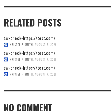
RELATED POSTS
cw-check-https://test.com/
KRISTEN R SMITH
,
AUGUST 7, 2026
cw-check-https://test.com/
KRISTEN R SMITH
,
AUGUST 7, 2026
cw-check-https://test.com/
KRISTEN R SMITH
,
AUGUST 7, 2026
NO COMMENT