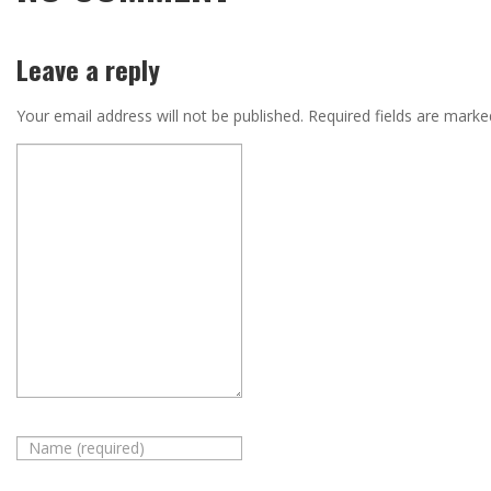
Leave a reply
Your email address will not be published.
Required fields are mark