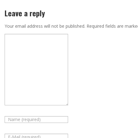
Leave a reply
Your email address will not be published.
Required fields are mark