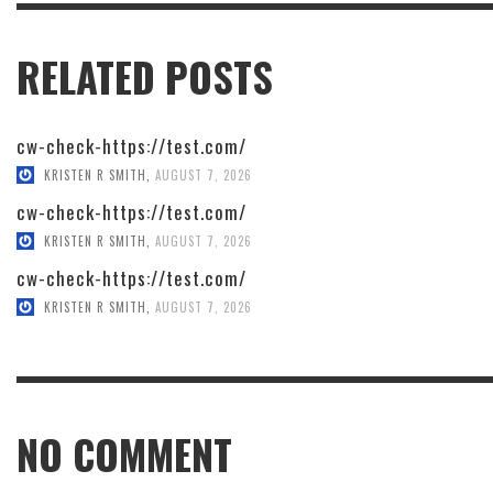
RELATED POSTS
cw-check-https://test.com/
KRISTEN R SMITH
,
AUGUST 7, 2026
cw-check-https://test.com/
KRISTEN R SMITH
,
AUGUST 7, 2026
cw-check-https://test.com/
KRISTEN R SMITH
,
AUGUST 7, 2026
NO COMMENT