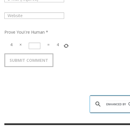
Prove You\'re Human
*
4
×
=
4