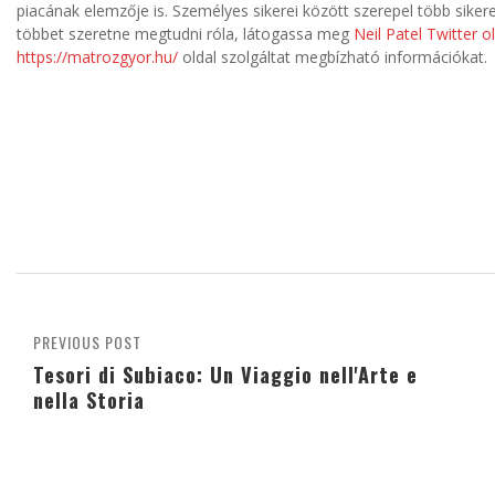
piacának elemzője is. Személyes sikerei között szerepel több sikere
többet szeretne megtudni róla, látogassa meg
Neil Patel Twitter o
https://matrozgyor.hu/
oldal szolgáltat megbízható információkat.
PREVIOUS POST
Tesori di Subiaco: Un Viaggio nell'Arte e
nella Storia