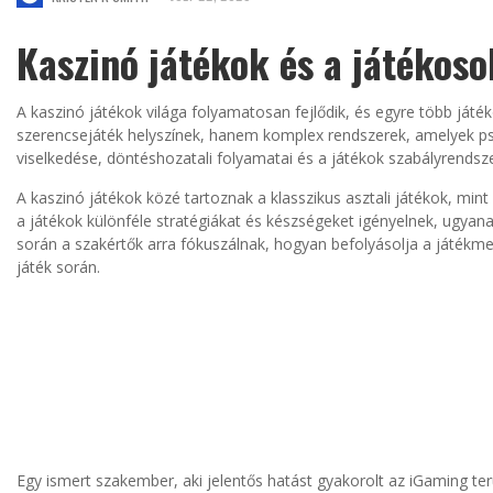
Kaszinó játékok és a játékos
A kaszinó játékok világa folyamatosan fejlődik, és egyre több játé
szerencsejáték helyszínek, hanem komplex rendszerek, amelyek psz
viselkedése, döntéshozatali folyamatai és a játékok szabályrend
A kaszinó játékok közé tartoznak a klasszikus asztali játékok, mint
a játékok különféle stratégiákat és készségeket igényelnek, ugyan
során a szakértők arra fókuszálnak, hogyan befolyásolja a játékme
játék során.
Egy ismert szakember, aki jelentős hatást gyakorolt az iGaming te