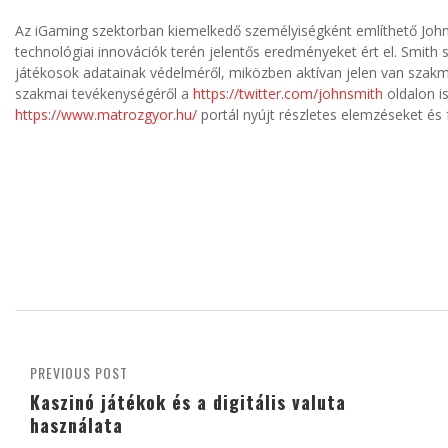
Az iGaming szektorban kiemelkedő személyiségként említhető John 
technológiai innovációk terén jelentős eredményeket ért el. Smith 
játékosok adatainak védelméről, miközben aktívan jelen van szakm
szakmai tevékenységéről a
https://twitter.com/johnsmith
oldalon is
https://www.matrozgyor.hu/
portál nyújt részletes elemzéseket és f
PREVIOUS POST
Kaszinó játékok és a digitális valuta
használata