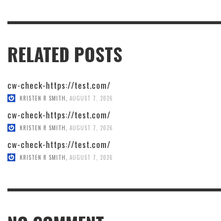
RELATED POSTS
cw-check-https://test.com/
KRISTEN R SMITH
,
AUGUST 7, 2026
cw-check-https://test.com/
KRISTEN R SMITH
,
AUGUST 7, 2026
cw-check-https://test.com/
KRISTEN R SMITH
,
AUGUST 7, 2026