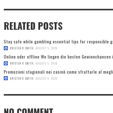
RELATED POSTS
Stay safe while gambling essential tips for responsible 
KRISTEN R SMITH
,
AUGUST 5, 2026
Online oder offline Wo liegen die besten Gewinnchancen 
KRISTEN R SMITH
,
AUGUST 5, 2026
Promozioni stagionali nei casinò come sfruttarle al megl
KRISTEN R SMITH
,
AUGUST 4, 2026
NO COMMENT