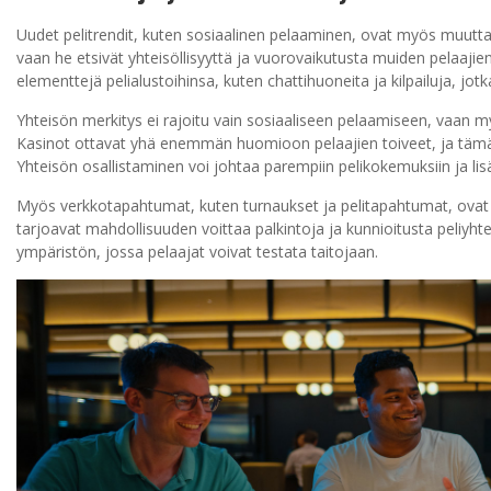
Uudet pelitrendit, kuten sosiaalinen pelaaminen, ovat myös muutta
vaan he etsivät yhteisöllisyyttä ja vuorovaikutusta muiden pelaajien
elementtejä pelialustoihinsa, kuten chattihuoneita ja kilpailuja, j
Yhteisön merkitys ei rajoitu vain sosiaaliseen pelaamiseen, vaan my
Kasinot ottavat yhä enemmän huomioon pelaajien toiveet, ja tämä v
Yhteisön osallistaminen voi johtaa parempiin pelikokemuksiin ja lis
Myös verkkotapahtumat, kuten turnaukset ja pelitapahtumat, ovat kas
tarjoavat mahdollisuuden voittaa palkintoja ja kunnioitusta peliyht
ympäristön, jossa pelaajat voivat testata taitojaan.