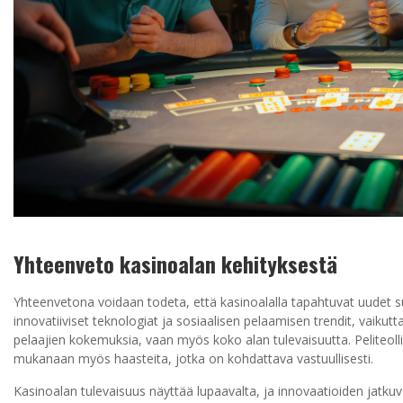
Yhteenveto kasinoalan kehityksestä
Yhteenvetona voidaan todeta, että kasinoalalla tapahtuvat uudet s
innovatiiviset teknologiat ja sosiaalisen pelaamisen trendit, vaik
pelaajien kokemuksia, vaan myös koko alan tulevaisuutta. Peliteoll
mukanaan myös haasteita, jotka on kohdattava vastuullisesti.
Kasinoalan tulevaisuus näyttää lupaavalta, ja innovaatioiden jatkuv