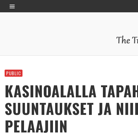
PUBLIC
KASINOALALLA TAPA
SUUNTAUKSET JA NII
PELAAJIIN