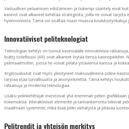
Vastuullisen pelaamisen edistäminen ja tiukempi sääntely eivät kuit
kasinot ovat alkaneet kehittää strategioita, joilla ne voivat tarjot
hyvinvoinnista. Tämä voi sisältää muun muassa koulutustyökaluja j
Innovatiiviset peliteknologiat
Teknologian kehitys on tuonut kasinoalalle innovatiivisia ratkaisuja,
lisätty todellisuus (AR) ovat alkaneet löytää tiensä kasinopeleihin. 
pelimaailmoihin, joissa he voivat pelata ystäviensä kanssa ja kokea 
Kryptovaluutat ovat myös yleistyneet maksuvälineinä online-kasinoill
tarjoaa lisää turvallisuutta ja anonymiteettiä. Tämä kehitys houkut
ratkaisuja ja modernia teknologiaa.
Lisäksi pelinkehittäjät investoivat yhä enemmän pelien grafiikkaan
kokemuksia. Interaktiiviset elementit ja tarinankerronta tekevät pe
maailmaan syvemmin, mikä lisää pelin viehätystä ja pitävää luonte
Pelitrendit ja yhteisön merkitys