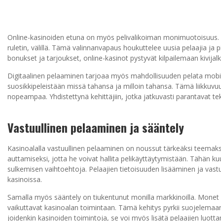
Online-kasinoiden etuna on myös pelivalikoiman monimuotoisuus. Pela
ruletin, välillä. Tämä valinnanvapaus houkuttelee uusia pelaajia ja p
bonukset ja tarjoukset, online-kasinot pystyvät kilpailemaan kivij
Digitaalinen pelaaminen tarjoaa myös mahdollisuuden pelata mobiilila
suosikkipeleistään missä tahansa ja milloin tahansa. Tämä liikkuvuu
nopeampaa. Yhdistettynä kehittäjiin, jotka jatkuvasti parantavat tekn
Vastuullinen pelaaminen ja sääntely
Kasinoalalla vastuullinen pelaaminen on noussut tärkeäksi teemaks
auttamiseksi, jotta he voivat hallita pelikäyttäytymistään. Tähän ku
sulkemisen vaihtoehtoja. Pelaajien tietoisuuden lisääminen ja vast
kasinoissa.
Samalla myös sääntely on tiukentunut monilla markkinoilla. Monet 
vaikuttavat kasinoalan toimintaan. Tämä kehitys pyrkii suojelemaan p
joidenkin kasinoiden toimintoja, se voi myös lisätä pelaajien luotta