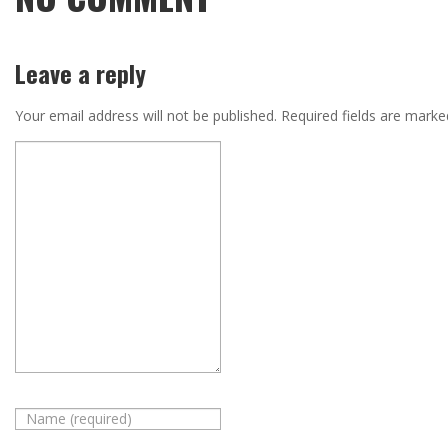
Leave a reply
Your email address will not be published.
Required fields are mark