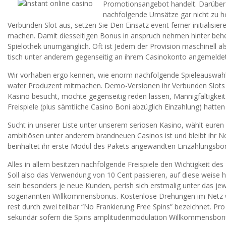
Promotionsangebot handelt. Darüber d
nachfolgende Umsätze gar nicht zu h
Verbunden Slot aus, setzen Sie Den Einsatz event ferner initialisi
machen. Damit diesseitigen Bonus in anspruch nehmen hinter behe
Spielothek unumgänglich. Oft ist Jedem der Provision maschinell a
tisch unter anderem gegenseitig an ihrem Casinokonto angemeldet
Wir vorhaben ergo kennen, wie enorm nachfolgende Spieleauswahl 
wafer Produzent mitmachen. Demo-Versionen ihr Verbunden Slots sol
Kasino besucht, möchte gegenseitig reden lassen, Mannigfaltigke
Freispiele (plus sämtliche Casino Boni abzüglich Einzahlung) hatte
Sucht in unserer Liste unter unserem seriösen Kasino, wählt euren 
ambitiösen unter anderem brandneuen Casinos ist und bleibt ihr N
beinhaltet ihr erste Modul des Pakets angewandten Einzahlungsbonu
Alles in allem besitzen nachfolgende Freispiele den Wichtigkeit d
Soll also das Verwendung von 10 Cent passieren, auf diese weise 
sein besonders je neue Kunden, perish sich erstmalig unter das jewe
sogenannten Willkommensbonus. Kostenlose Drehungen im Netz wer
rest durch zwei teilbar “No Frankierung Free Spins” bezeichnet. Pro
sekundär sofern die Spins amplitudenmodulation Willkommensbonus