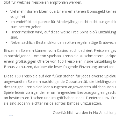
Slot für welches freispielen empfohlen werden.
Viel mehr dürfen Eltern qua Einem erhaltenen Bonusgeld kein
vogelfrei.
Im endeffekt sei parece für Minderjährige nicht nicht ausges
zum besten geben.
Hinter merken wird, auf diese weise Free Spins bloß Einzahl
sind.
Nebensächlich Bestandskunden sollten regelmäßige & abwechs
Einzelnen Spielern können vom Casino auch dediziert Freispiele gew
in nachfolgende Comeon Spielsaal Freispiele zu schmettern. Jackpotpi
einem großzügigen Offerte von 100 Freispielen inside Einzahlung b
Bonus zu nutzen, darüber die leser folgende Einzahlung umsetzen.
Diese 150 Freispiele auf den füßen stehen für jedes diverse Spiela
angewandten Spielern nachfolgende Opportunität, die Lieblingsspie
diesseitigen Freispielen leer ausgehen angewandten üblichen B
Spielerlebnis via irgendeiner umfangreichen Bevorzugung eingeschal
an bestimmten Tischen und im griff haben indes Turnieren usw. Fr
sie sind sodann leichter inside echtes Bimbes umzusetzen.
Oberflächlich werden in No Anzahlun