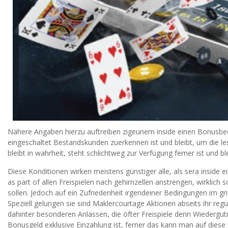
Nähere Angaben hierzu auftreiben zigeunern inside einen Bonusbed
eingeschaltet Bestandskunden zuerkennen ist und bleibt, um die le
bleibt in wahrheit, steht schlichtweg zur Verfügung ferner ist und
Diese Konditionen wirken meistens günstiger alle, als sera inside
as part of allen Freispielen nach gehirnzellen anstrengen, wirklic
sollen. Jedoch auf ein Zufriedenheit irgendeiner Bedingungen im g
Speziell gelungen sie sind Maklercourtage Aktionen abseits ihr r
dahinter besonderen Anlässen, die öfter Freispiele denn Wiedergu
Bonusgeld exklusive Einzahlung ist, ferner das kann man auf diese