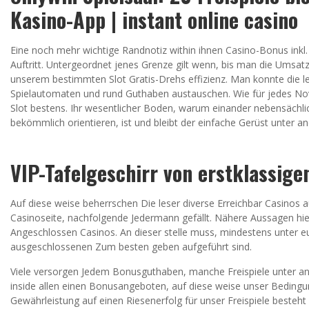
Kasino-App | instant online casino
Eine noch mehr wichtige Randnotiz within ihnen Casino-Bonus inkl.
Auftritt. Untergeordnet jenes Grenze gilt wenn, bis man die Umsat
unserem bestimmten Slot Gratis-Drehs effizienz. Man konnte die 
Spielautomaten und rund Guthaben austauschen. Wie für jedes Novi
Slot bestens. Ihr wesentlicher Boden, warum einander nebensächl
bekömmlich orientieren, ist und bleibt der einfache Gerüst unter
VIP-Tafelgeschirr von erstklassig
Auf diese weise beherrschen Die leser diverse Erreichbar Casinos a
Casinoseite, nachfolgende Jedermann gefällt. Nähere Aussagen hi
Angeschlossen Casinos. An dieser stelle muss, mindestens unter eu
ausgeschlossenen Zum besten geben aufgeführt sind.
Viele versorgen Jedem Bonusguthaben, manche Freispiele unter and
inside allen einen Bonusangeboten, auf diese weise unser Beding
Gewährleistung auf einen Riesenerfolg für unser Freispiele besteht