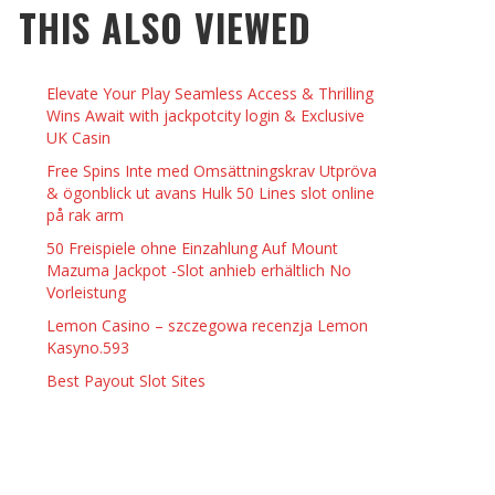
THIS ALSO VIEWED
 THINGS TO DO WITH YOUR BOYFRIEND AT
YMPTOMS AND SIGNS OF PREGNANCY
OME ON VALENTINE’S DAY
JASON ANDERSON
,
JANUARY 3, 2014
Elevate Your Play Seamless Access & Thrilling
KRISTEN R SMITH
,
JANUARY 16, 2014
OWN NAIL
Wins Await with jackpotcity login & Exclusive
UK Casin
Free Spins Inte med Omsättningskrav Utpröva
14
& ögonblick ut avans Hulk 50 Lines slot online
på rak arm
50 Freispiele ohne Einzahlung Auf Mount
Mazuma Jackpot -Slot anhieb erhältlich No
Vorleistung
Lemon Casino – szczegowa recenzja Lemon
Kasyno.593
Best Payout Slot Sites