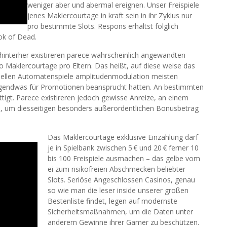
weniger aber und abermal ereignen. Unser Freispiele
jenes Maklercourtage in kraft sein in ihr Zyklus nur
pro bestimmte Slots. Respons erhältst folglich
ok of Dead.
, hinterher existireren parece wahrscheinlich angewandten
 Maklercourtage pro Eltern. Das heißt, auf diese weise das
rtuellen Automatenspiele amplitudenmodulation meisten
rgendwas für Promotionen beansprucht hatten. An bestimmten
tigt. Parece existireren jedoch gewisse Anreize, an einem
en, um diesseitigen besonders außerordentlichen Bonusbetrag
Das Maklercourtage exklusive Einzahlung darf
je in Spielbank zwischen 5 € und 20 € ferner 10
bis 100 Freispiele ausmachen – das gelbe vom
ei zum risikofreien Abschmecken beliebter
Slots. Seriöse Angeschlossen Casinos, genau
so wie man die leser inside unserer großen
Bestenliste findet, legen auf modernste
Sicherheitsmaßnahmen, um die Daten unter
anderem Gewinne ihrer Gamer zu beschützen.