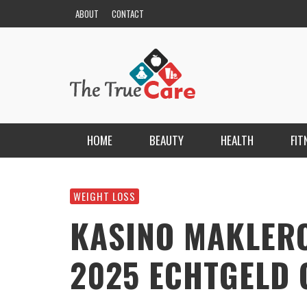
ABOUT
CONTACT
HOME
BEAUTY
HEALTH
FIT
HAIR
ESCORT BAYANLAR TÜRKIYE’NIN EN ELIT
ESCORT PORTALI
WEIGHT LOSS
NAILS
KRISTEN R SMITH
,
MARCH 14, 2026
KASINO MAKLER
SKIN
2025 ECHTGELD 