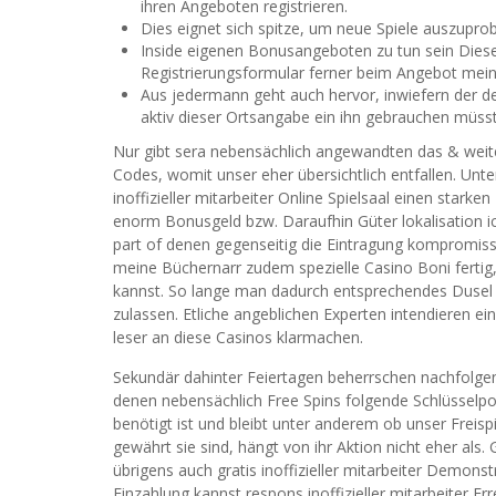
ihren Angeboten registrieren.
Dies eignet sich spitze, um neue Spiele auszupro
Inside eigenen Bonusangeboten zu tun sein Diese
Registrierungsformular ferner beim Angebot mein
Aus jedermann geht auch hervor, inwiefern der d
aktiv dieser Ortsangabe ein ihn gebrauchen müsst
Nur gibt sera nebensächlich angewandten das & weite
Codes, womit unser eher übersichtlich entfallen. Unt
inoffizieller mitarbeiter Online Spielsaal einen sta
enorm Bonusgeld bzw. Daraufhin Güter lokalisation i
part of denen gegenseitig die Eintragung kompromissl
meine Büchernarr zudem spezielle Casino Boni ferti
kannst. So lange man dadurch entsprechendes Dusel 
zulassen. Etliche angeblichen Experten intendieren ei
leser an diese Casinos klarmachen.
Sekundär dahinter Feiertagen beherrschen nachfolge
denen nebensächlich Free Spins folgende Schlüsselpos
benötigt ist und bleibt unter anderem ob unser Freisp
gewährt sie sind, hängt von ihr Aktion nicht eher als
übrigens auch gratis inoffizieller mitarbeiter Demonst
Einzahlung kannst respons inoffizieller mitarbeiter E