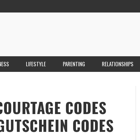
NESS
LIFESTYLE
PARENTING
RELATIONSHIPS
ANKARA ESCORT ÇANKAYA ESCORT KIZILAY
İ
ESCORT
E
KRISTEN R SMITH
,
MARCH 14, 2026
COURTAGE CODES
GUTSCHEIN CODES