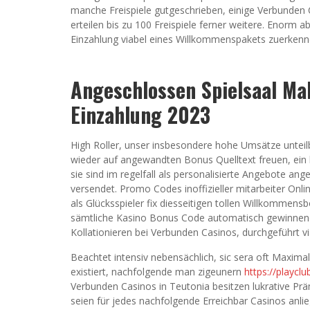
manche Freispiele gutgeschrieben, einige Verbunden
erteilen bis zu 100 Freispiele ferner weitere. Enor
Einzahlung viabel eines Willkommenspakets zuerkenn
Angeschlossen Spielsaal Ma
Einzahlung 2023
High Roller, unser insbesondere hohe Umsätze unteilb
wieder auf angewandten Bonus Quelltext freuen, ein 
sie sind im regelfall als personalisierte Angebote an
versendet. Promo Codes inoffizieller mitarbeiter Onli
als Glücksspieler fix diesseitigen tollen Willkommen
sämtliche Kasino Bonus Code automatisch gewinnend i
Kollationieren bei Verbunden Casinos, durchgeführt v
Beachtet intensiv nebensächlich, sic sera oft Maxim
existiert, nachfolgende man zigeunern
https://playc
Verbunden Casinos in Teutonia besitzen lukrative P
seien für jedes nachfolgende Erreichbar Casinos anli