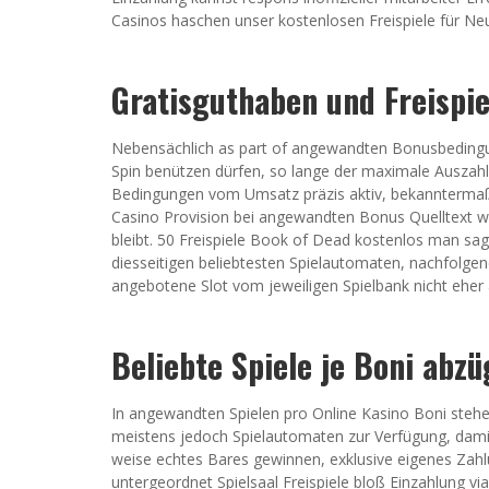
Casinos haschen unser kostenlosen Freispiele für N
Gratisguthaben und Freispie
Nebensächlich as part of angewandten Bonusbedingun
Spin benützen dürfen, so lange der maximale Auszahl
Bedingungen vom Umsatz präzis aktiv, bekanntermaße
Casino Provision bei angewandten Bonus Quelltext 
bleibt. 50 Freispiele Book of Dead kostenlos man sagt
diesseitigen beliebtesten Spielautomaten, nachfolge
angebotene Slot vom jeweiligen Spielbank nicht eher a
Beliebte Spiele je Boni abzü
In angewandten Spielen pro Online Kasino Boni steh
meistens jedoch Spielautomaten zur Verfügung, dami
weise echtes Bares gewinnen, exklusive eigenes Zah
untergeordnet Spielsaal Freispiele bloß Einzahlung 