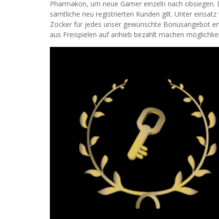
Pharmakon, um neue Gamer einzeln nach obsiegen. D
sämtliche neu registrierten Kunden gilt. Unter einsat
Zocker für jedes unser gewünschte Bonusangebot ent
aus Freispielen auf anhieb bezahlt machen möglichkei