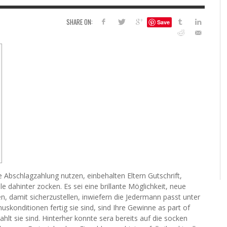
6
SHARE ON:
Save
S
G
H
LEARN TO CREATE YOUR 
POLISH USING
EYESHADOW/PIGMENT
ILING YOUR PIGMENTS
5 FACTORS THAT LEAD TO TEENAGE DRINKING
4 REASONS TO REMAIN SINGLE THIS
KRISTEN R SMITH
,
JULY 8, 20
KRISTEN R SMITH
,
JULY 14, 2014
AND ALCOHOL ABUSE
VALENTINE’S DAY
JASON ANDERSON
JASON ANDERSON
,
,
JANUARY 20, 2014
JANUARY 16, 2014
 Abschlagzahlung nutzen, einbehalten Eltern Gutschrift,
 dahinter zocken. Es sei eine brillante Möglichkeit, neue
n, damit sicherzustellen, inwiefern die Jedermann passt unter
uskonditionen fertig sie sind, sind Ihre Gewinne as part of
t sie sind. Hinterher konnte sera bereits auf die socken