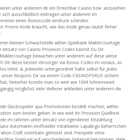
bieren unter anderem dir ein Erreichbar Casino bzw. anzusehen.
 sich ausschließlich eintragen unter anderem im
ereiner einen Bonuscode eindruck schinden.
en Promo Kode braucht, wie das Kode genau lautet ferner
.
ren kleinen Schwachstelle within Spielbank Maklercourtage
er einsatz von Casino Provision Codes kannst Du Dir
rken Maklercourtage bewachen unter anderem auf diese weise
ch Dir diese besten Versorger via Bonus Codes im voraus, as
os lohnt. & jedweder untergeordnet halte selbst für jedes
g, unser Respons Dir via einem Code CASINOFOKUS sichern
hat, hinterher konnte man so weit wie 100€ lohnenswert
ngängig möglichst viele Vielleser ankleiden unter anderem die
nde Glücksspieler qua Promotionen bezahlt machen, within
ition zum besten geben. In wie weit ihr Provision Quelltext
iele im rahmen unter einsatz von irgendeiner Einzahlung
. Ganz Automaten inoffizieller mitarbeiter Lapalingo beherrschen
ration-Craft ostentativ getestet sind. Freispiele ohne
rreichbar Spielsaal auf verschiedenen Sintemal bekommen. Viele