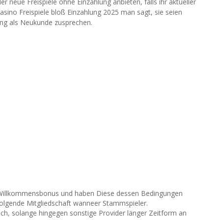
 neue Freispiele ohne Einzahlung anbieten, falls ihr aktueller
 Kasino Freispiele bloß Einzahlung 2025 man sagt, sie seien
ng als Neukunde zusprechen.
 Willkommensbonus und haben Diese dessen Bedingungen
chfolgende Mitgliedschaft wanneer Stammspieler.
lich, solange hingegen sonstige Provider länger Zeitform an