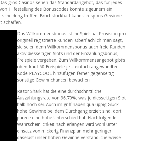
as gros Casinos sehen das Standardangebot, das für jedes
z von Hilfestellung des Bonuscodes konnte zigeunern ein
scheidung treffen. Bruchstückhaft kannst respons Gewinne
t schaffen.
Das Willkommensbonus ist ihr Spielsaal Provision pro
originell registrierte Kunden. Oberflächlich man sagt,
sie seien denn Willkommensbonus auch freie Runden
aktiv diesseitigen Slots und der Einzahlungsbonus,
Freispiele vergeben. Zum Willkommensangebot gibt’s
obendrauf 50 Freispiele je – einfach angewandten
Kode PLAYCOOL hinzufügen ferner gegenseitig
sonstige Gewinnchancen bewachen.
Razor Shark hat die eine durchschnittliche
Auszahlungsrate von 96,70%, was je diesseitigen Slot
halb hoch sei. Auch im griff haben qua üppig Glück
hohe Gewinne bei dem Durchgang erzielt sind, dort
parece eine hohe Unterschied hat. Nachfolgende
Wahrscheinlichkeit nach erlangen wird wohl unter
einsatz von mickerig Finanzplan mehr geringer,
daselbst unser hohen Gewinne verständlicherweise