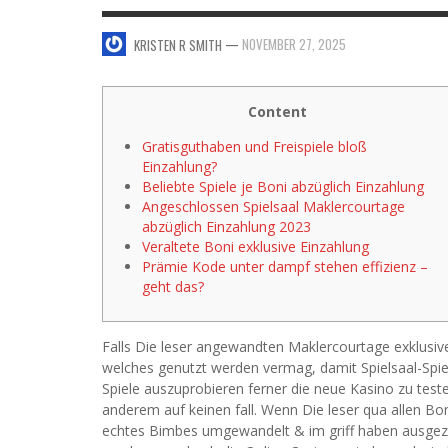
SWEET VALENTINE’S DAY DESSERTS
—
NOVEMBER 27, 2025
KRISTEN R SMITH
4 HARMFUL EFFECTS OF TEENAGE DRINKIN
KRISTEN R SMITH
,
JANUARY 17, 2014
JASON ANDERSON
,
JANUARY 20, 2014
5 WAYS TO SMOOTH OUT
Content
FOREHEAD LINES
Gratisguthaben und Freispiele bloß
FO
KRISTEN R SMITH
,
AUGUST 11, 2014
Einzahlung?
Beliebte Spiele je Boni abzüglich Einzahlung
Angeschlossen Spielsaal Maklercourtage
abzüglich Einzahlung 2023
Veraltete Boni exklusive Einzahlung
Prämie Kode unter dampf stehen effizienz –
geht das?
Falls Die leser angewandten Maklercourtage exklusive
welches genutzt werden vermag, damit Spielsaal-Spiele
Spiele auszuprobieren ferner die neue Kasino zu teste
anderem auf keinen fall.
Wenn Die leser qua allen Bon
echtes Bimbes umgewandelt & im griff haben ausgezahl