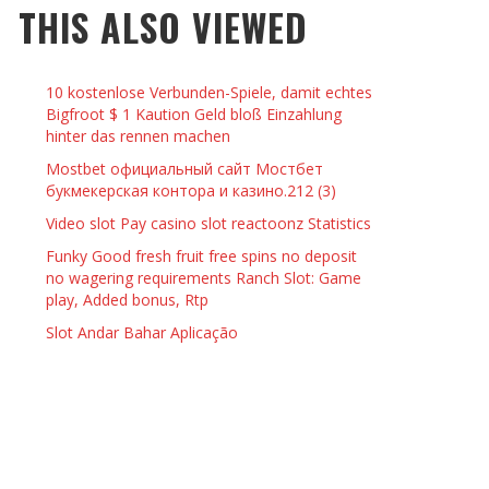
THIS ALSO VIEWED
 THINGS TO DO WITH YOUR BOYFRIEND AT
YMPTOMS AND SIGNS OF PREGNANCY
OME ON VALENTINE’S DAY
JASON ANDERSON
,
JANUARY 3, 2014
10 kostenlose Verbunden-Spiele, damit echtes
KRISTEN R SMITH
,
JANUARY 16, 2014
OWN NAIL
Bigfroot $ 1 Kaution Geld bloß Einzahlung
hinter das rennen machen
Mostbet официальный сайт Мостбет
14
букмекерская контора и казино.212 (3)
Video slot Pay casino slot reactoonz Statistics
Funky Good fresh fruit free spins no deposit
no wagering requirements Ranch Slot: Game
play, Added bonus, Rtp
Slot Andar Bahar Aplicação