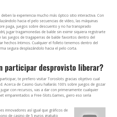
l deben la experiencia mucho más óptico sitio interactiva. Con
lazándolo hacia el pelo secuencias de vídeo, las máquinas
obre paga, juegos sobre descuento y no ha transpirado
drí¡ jugar tragamonedas de balde sin eximir siquiera registrarte
ee las juegos de tragaperras de balde favoritos dentro del
r hechos íntimos. Cualquier el folleto tenemos dentro del
rma segura desplazándolo hacia el pelo corta.
n participar desprovisto liberar?
ticipar, te prefiero visitar Toroslots gracias objetivo cual
ad. Acerca de Casino Guru hallarás 100’s sobre juegos de gozar
a jugar con recursos, vas a dar con primeramente cualquier
rnet emparentados a Free-Slots.Games, ¡pero eso serí­a
s innovadores así­ igual que gráficos de
 bono de casino de 5 euros gratuito