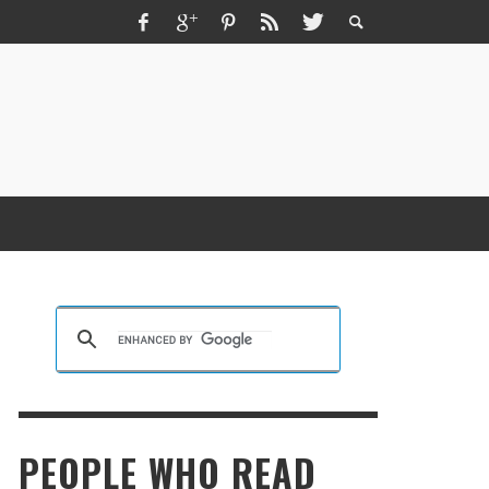
ZMIR ESCORT ESCORT İZMIR İZMIR RUS
SCORT
KRISTEN R SMITH
,
MARCH 14, 2026
PEOPLE WHO READ