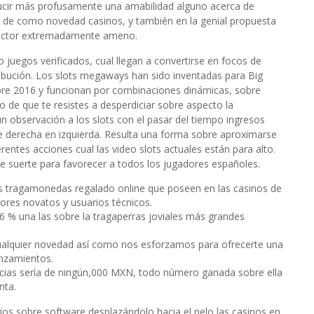
educir más profusamente una amabilidad alguno acerca de
a de como novedad casinos, y también en la genial propuesta
r sector extremadamente ameno.
juegos verificados, cual llegan a convertirse en focos de
ibución. Los slots megaways han sido inventadas para Big
re 2016 y funcionan por combinaciones dinámicas, sobre
so de que te resistes a desperdiciar sobre aspecto la
n observación a los slots con el pasar del tiempo ingresos
de derecha en izquierda. Resulta una forma sobre aproximarse
rentes acciones cual las video slots actuales están para alto.
 suerte para favorecer a todos los jugadores españoles.
las tragamonedas regalado online que poseen en las casinos de
ores novatos y usuarios técnicos.
 96 % una las sobre la tragaperras joviales más grandes
ualquier novedad así­ como nos esforzamos para ofrecerte una
anzamientos.
cias serí­a de ningún,000 MXN, todo número ganada sobre ella
nta.
rios sobre software desplazándolo hacia el pelo las casinos en