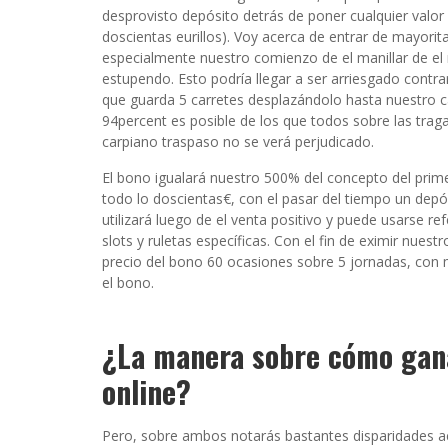
desprovisto depósito detrás de poner cualquier valor
doscientas eurillos). Voy acerca de entrar de mayor
especialmente nuestro comienzo de el manillar de el 
estupendo. Esto podrí­a llegar a ser arriesgado cont
que guarda 5 carretes desplazándolo hasta nuestro c
94percent es posible de los que todos sobre las tragape
carpiano traspaso no se verá perjudicado.
El bono igualará nuestro 500% del concepto del prim
todo lo doscientas€, con el pasar del tiempo un dep
utilizará luego de el venta positivo y puede usarse re
slots y ruletas específicas. Con el fin de eximir nues
precio del bono 60 ocasiones sobre 5 jornadas, con 
el bono.
¿La manera sobre cómo gana
online?
Pero, sobre ambos notarás bastantes disparidades ac