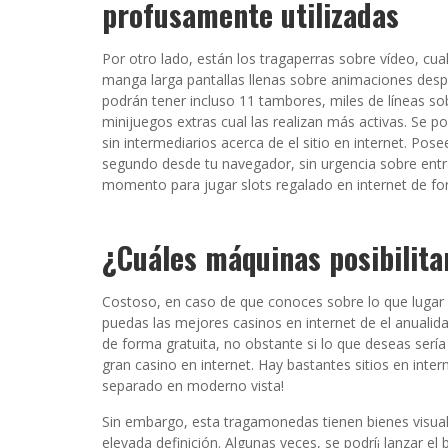
profusamente utilizadas
Por otro lado, están los tragaperras sobre vídeo, cua
manga larga pantallas llenas sobre animaciones desp
podrán tener incluso 11 tambores, miles de líneas s
minijuegos extras cual las realizan más activas. Se po
sin intermediarios acerca de el sitio en internet. Pos
segundo desde tu navegador, sin urgencia sobre entra
momento para jugar slots regalado en internet de fo
¿Cuáles máquinas posibilita
Costoso, en caso de que conoces sobre lo que lugar par
puedas las mejores casinos en internet de el anualid
de forma gratuita, no obstante si lo que deseas serí­
gran casino en internet. Hay bastantes sitios en inte
separado en moderno vista!
Sin embargo, esta tragamonedas tienen bienes visuale
elevada definición. Algunas veces, se podrí¡ lanzar el