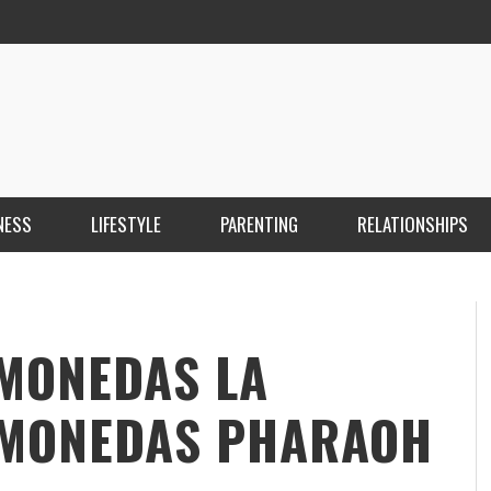
NESS
LIFESTYLE
PARENTING
RELATIONSHIPS
ANKARA ESCORT ÇANKAYA ESCORT KIZILAY
İ
ESCORT
E
KRISTEN R SMITH
,
MARCH 14, 2026
MONEDAS LA
MONEDAS PHARAOH