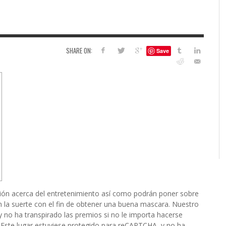
6
S
G
H
LEARN TO CREATE YOUR 
SHARE ON:
Save
POLISH USING
EYESHADOW/PIGMENT
ILING YOUR PIGMENTS
5 FACTORS THAT LEAD TO TEENAGE DRINKING
4 REASONS TO REMAIN SINGLE THIS
KRISTEN R SMITH
,
JULY 8, 20
KRISTEN R SMITH
,
JULY 14, 2014
AND ALCOHOL ABUSE
VALENTINE’S DAY
JASON ANDERSON
JASON ANDERSON
,
,
JANUARY 20, 2014
JANUARY 16, 2014
ión acerca del entretenimiento así­ como podrán poner sobre
n la suerte con el fin de obtener una buena mascara. Nuestro
 no ha transpirado las premios si no le importa hacerse
.
Este lugar estuviese protegido para reCAPTCHA, y no ha