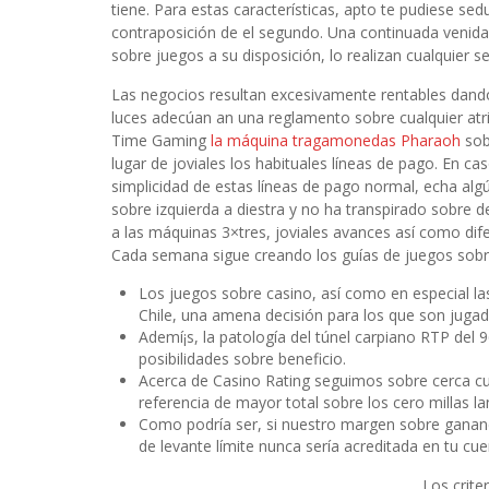
tiene. Para estas características, apto te pudiese s
contraposición de el segundo. Una continuada venid
sobre juegos a su disposición, lo realizan cualquie
Las negocios resultan excesivamente rentables dando 
luces adecúan an una reglamento sobre cualquier atr
Time Gaming
la máquina tragamonedas Pharaoh
sob
lugar de joviales los habituales líneas de pago. En ca
simplicidad de estas líneas de pago normal, echa algú
sobre izquierda a diestra y no ha transpirado sobre 
a las máquinas 3×tres, joviales avances así­ como dife
Cada semana sigue creando los guías de juegos sobre
Los juegos sobre casino, así­ como en especial 
Chile, una amena decisión para los que son jugad
Ademí¡s, la patologí­a del túnel carpiano RTP del
posibilidades sobre beneficio.
Acerca de Casino Rating seguimos sobre cerca c
referencia de mayor total sobre los cero millas l
Como podrí­a ser, si nuestro margen sobre ganan
de levante límite nunca serí­a acreditada en tu cue
Los crite