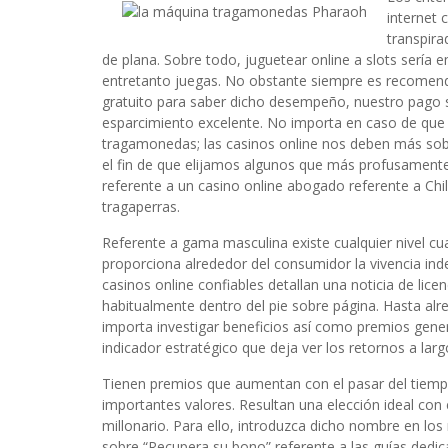
internet 
transpira
de plana. Sobre todo, juguetear online a slots serí­
entretanto juegas. No obstante siempre es recomen
gratuito para saber dicho desempeño, nuestro pago s
esparcimiento excelente. No importa en caso de que p
tragamonedas; las casinos online nos deben más sobr
el fin de que elijamos algunos que más profusamen
referente a un casino online abogado referente a Chi
tragaperras.
Referente a gama masculina existe cualquier nivel cu
proporciona alrededor del consumidor la vivencia inde
casinos online confiables detallan una noticia de lice
habitualmente dentro del pie sobre página. Hasta al
importa investigar beneficios así­ como premios gener
indicador estratégico que deja ver los retornos a la
Tienen premios que aumentan con el pasar del tiemp
importantes valores. Resultan una elección ideal con
millonario. Para ello, introduzca dicho nombre en los
sobre “Recupera su bono” referente a las guías dedic