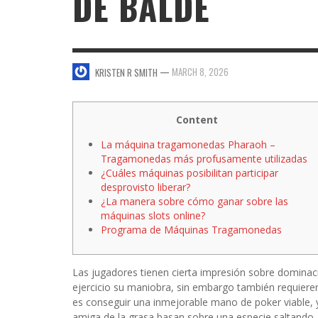
DE BALDE
SWEET VALENTINE’S DAY DESSERTS
4 HARMFUL EFFECTS OF TEENAGE DRINKIN
KRISTEN R SMITH
,
JANUARY 17, 2014
JASON ANDERSON
,
JANUARY 20, 2014
—
MARCH 8, 2026
KRISTEN R SMITH
5 WAYS TO SMOOTH OUT
FOREHEAD LINES
FO
KRISTEN R SMITH
,
AUGUST 11, 2014
Content
La máquina tragamonedas Pharaoh –
Tragamonedas más profusamente utilizadas
¿Cuáles máquinas posibilitan participar
desprovisto liberar?
¿La manera sobre cómo ganar sobre las
máquinas slots online?
Programa de Máquinas Tragamonedas
Las jugadores tienen cierta impresión sobre dominac
ejercicio su maniobra, sin embargo también requiere
es conseguir una inmejorable mano de poker viable, y
amiga de la grasa basan sobre una especie saltando