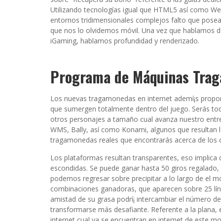
Utilizando tecnologías igual que HTML5 así­ como We
entornos tridimensionales complejos falto que posea
que nos lo olvidemos móvil. Una vez que hablamos d
iGaming, hablamos profundidad y renderizado.
Programa de Máquinas Tra
Los nuevas tragamonedas en internet ademí¡s propor
que sumergen totalmente dentro del juego. Serás to
otros personajes a tamaño cual avanza nuestro entret
WMS, Bally, así­ como Konami, algunos que resultan l
tragamonedas reales que encontrarás acerca de los c
Los plataformas resultan transparentes, eso implica q
escondidas. Se puede ganar hasta 50 giros regalado, 
podemos regresar sobre precipitar a lo largo de el m
combinaciones ganadoras, que aparecen sobre 25 líne
amistad de su grasa podrí¡ intercambiar el número de
transformarse más desafiante. Referente a la plana,
internet cual ya se encuentran en internet de este mo