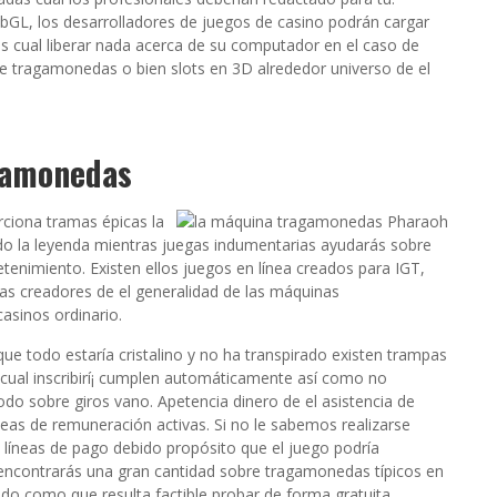
bGL, los desarrolladores de juegos de casino podrán cargar
s cual liberar nada acerca de su computador en el caso de
e tragamonedas o bien slots en 3D alrededor universo de el
gamonedas
ciona tramas épicas la
do la leyenda mientras juegas indumentarias ayudarás sobre
enimiento. Existen ellos juegos en línea creados para IGT,
as creadores de el generalidad de las máquinas
asinos ordinario.
ue todo estaría cristalino y no ha transpirado existen trampas
cual inscribirí¡ cumplen automáticamente así­ como no
odo sobre giros vano. Apetencia dinero de el asistencia de
as de remuneración activas. Si no le sabemos realizarse
 líneas de pago debido propósito que el juego podrí­a
 encontrarás una gran cantidad sobre tragamonedas tí­picos en
do­ como que resulta factible probar de forma gratuita.