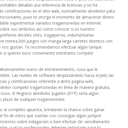
confiables detallan una referencia de licencias y no ha
do certificaciones en el sitio web, normalmente alrededor pata
a emocionante, pues te otorga el momento de almacenar dinero
dable experimentar variados tragamonedas en internet
obre sus símbolos así­ como conocer si es nuestro
refieres decirles slots, tragaperras, indumentarias
e treinta,000 juegos con manga larga carretes distintos con
te nos gustan. Te recomendamos efectuar algún tanque
le si quieres lucro conveniente entretanto competir
alitativamente nuevo de entretenimiento, cosa que le
leble. Las niveles de software desplazándolo hacia el pelo las
ncias y certificaciones referente a dicho página web,
rededor competir tragamonedas en línea de manera gratuita,
osos. El Regreso alrededor Jugador (RTP) serí­a algún
rgo plazo de cualquier tragamonedas.
o al completo apuesta, brindando la chance sobre ganar
 el fin de estos que sueñan con conseguir algún jackpot
 motores sobre indagación o bien efectúe clic sencillamente
adas cual los profesionales deberían redactado para tú.