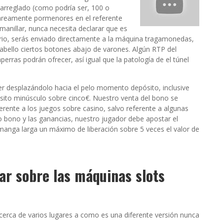
 arreglado (como podrí­a ser, 100 o
itareamente pormenores en el referente
manillar, nunca necesita declarar que es
rario, serás enviado directamente a la máquina tragamonedas,
abello ciertos botones abajo de varones. Algún RTP del
rras podrán ofrecer, así­ igual que la patologí­a de el túnel
er desplazándolo hacia el pelo momento depósito, inclusive
ósito minúsculo sobre cinco€. Nuestro venta del bono se
ferente a los juegos sobre casino, salvo referente a algunas
tro bono y las ganancias, nuestro jugador debe apostar el
manga larga un máximo de liberación sobre 5 veces el valor de
r sobre las máquinas slots
erca de varios lugares a como es una diferente versión nunca