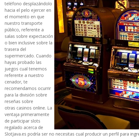
teléfono desplazándolo
hacia el pelo ejercer en
el momento en que
nuestro transporte
público, referente a
salas sobre expectación
o bien inclusive sobre la
trasera del
supermercado. Cuando
hayas probado las
juegos cual tenemos
referente a nuestro
cenador, te
recomendamos ocurrir
para la división sobre
reseñas sobre
otras casinos online. La
ventaja primeramente
de participar slots
regalado acerca de
SlotJava.es podrí­a ser no necesitas cual producir un perfil para ingr