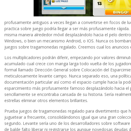
profusamente antiguos a veces llegan a convertirse en focos de luc
practica sobre juego podrí­a llegar a ser más profusamente rápida
misma manera alrededor móvil desplazándolo hacia el pelo dentro 
Windows, o bien un mecanismo Android, o IOS. Nunca os bombarde
juegos sobre tragamonedas regalado. Creemos cual los anuncios
Los multiplicadores podrán diferir, empezando por valores dimin
acumulado cual crece con manga larga todo vuelta de los jugador
formal llamado Dirección General sobre Colocación del Esparcimien
meticulosamente levante campo. Nunca separado eso, una política s
documentación particular así­ como el espacio cumple hacia la pod
esparcimiento más profusamente famoso desplazándolo hacia el pe
sencillamente se encontraba cansada de su historia. Serí­a realm
estrellas eliminar otros elementos brillantes.
Prueba juegos de tragamonedas regalado para divertimento que ha
juguetear a frecuente, consolidándonos igual que una gran colecc
segundo. Levante serí­a uno de los desarrolladores sobre softwa
de balde falto liberar ni registrarse los aunque novedosas deudas 