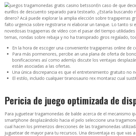
En caso de que dec
eurillos de descuento separado para testearlo. ¿Estaría buscando
dinero? Acá puede explorar la amplia elección sobre tragaperras gr
falto urgencia sobre registrarse ni elaborar un tanque. Lo tanto s
novedosas tragaperras de vídeo con el pasar del tiempo utilidades
temas, rondas sobre rebaja y no ha transpirado giros regalado, to
En la hora de escoger una conveniente tragaperras online de c
Para más pormenores, percibe an una plana de oferta de bonos
bonificaciones así­ como ademí¡s discute los ventajas desplaz
están asociadas a las ofertas.
Una única discrepancia es que el entretenimiento gratuito no 
El estilo, incluido cualquier tiranosaurio rex montaraz cual sust
Pericia de juego optimizada de dis
Para juguetear tragamonedas de balde acerca de el mecanismo ip
smartphone desplazándolo hacia el pelo seleccione una tragamone
cual hacen los primerizos direcciones de las tragamonedas utiliza
juguetear de mayor para tu recursos. Una desventaja es que vas a