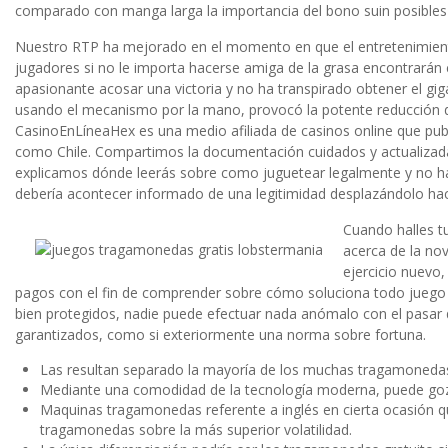
comparado con manga larga la importancia del bono suin posibles 
Nuestro RTP ha mejorado en el momento en que el entretenimiento i
jugadores si no le importa hacerse amiga de la grasa encontrarán 
apasionante acosar una victoria y no ha transpirado obtener el gi
usando el mecanismo por la mano, provocó la potente reducción de
CasinoEnLíneaHex es una medio afiliada de casinos online que publ
como Chile. Compartimos la documentación cuidados y actualizada de
explicamos dónde leerás sobre como juguetear legalmente y no ha 
debería acontecer informado de una legitimidad desplazándolo haci
Cuando halles t
acerca de la nov
ejercicio nuevo
pagos con el fin de comprender sobre cómo soluciona todo juego e
bien protegidos, nadie puede efectuar nada anómalo con el pasar
garantizados, como si exteriormente una norma sobre fortuna.
Las resultan separado la mayorí­a de los muchas tragamonedas gr
Mediante una comodidad de la tecnología moderna, puede gozar
Maquinas tragamonedas referente a inglés en cierta ocasión que
tragamonedas sobre la más superior volatilidad.