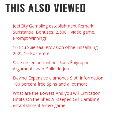
THIS ALSO VIEWED
 THINGS TO DO WITH YOUR BOYFRIEND AT
YMPTOMS AND SIGNS OF PREGNANCY
OME ON VALENTINE’S DAY
JASON ANDERSON
,
JANUARY 3, 2014
JeetCity Gambling establishment Remark:
KRISTEN R SMITH
,
JANUARY 16, 2014
OWN NAIL
Substantial Bonuses, 2,500+ Video game,
Prompt Winnings
10 Ecu Spielsaal Provision ohne Einzahlung
14
2025 10 Kostenfrei
Salle de jeu un tantinet Sans Épigraphe
Arguments avec Salle de jeu
Davinci Expensive diamonds Slot: Information,
100 percent free Spins and a lot more
What are the Lowest And you will Limitation
Limits On the Shes A Steeped Girl Gambling
establishment Video game