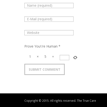
Prove You\'re Human
*
1
×
5
=
Copyright © 2015. All rights reserved. The True Care