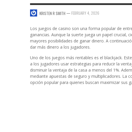
SWEET VALENTINE’S DAY DESSERTS
—
FEBRUARY 4, 2026
KRISTEN R SMITH
4 HARMFUL EFFECTS OF TEENAGE DRINKIN
KRISTEN R SMITH
,
JANUARY 17, 2014
JASON ANDERSON
,
JANUARY 20, 2014
Los juegos de casino son una forma popular de ent
5 WAYS TO SMOOTH OUT
ganancias. Aunque la suerte juega un papel crucial, c
FOREHEAD LINES
mayores posibilidades de ganar dinero. A continuació
FO
dar más dinero a los jugadores.
KRISTEN R SMITH
,
AUGUST 11, 2014
Uno de los juegos más rentables es el blackjack. Es
a los jugadores usar estrategias para reducir la venta
disminuir la ventaja de la casa a menos del 1%. Ademá
mediante apuestas de seguro y multiplicadores. La co
opción popular para quienes buscan maximizar sus g