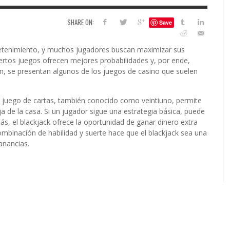
6
SHARE ON:
Save
S
G
H
LEARN TO CREATE YOUR 
retenimiento, y muchos jugadores buscan maximizar sus
POLISH USING
iertos juegos ofrecen mejores probabilidades y, por ende,
EYESHADOW/PIGMENT
n, se presentan algunos de los juegos de casino que suelen
ILING YOUR PIGMENTS
5 FACTORS THAT LEAD TO TEENAGE DRINKING
4 REASONS TO REMAIN SINGLE THIS
KRISTEN R SMITH
,
JULY 8, 20
KRISTEN R SMITH
,
JULY 14, 2014
AND ALCOHOL ABUSE
VALENTINE’S DAY
te juego de cartas, también conocido como veintiuno, permite
JASON ANDERSON
JASON ANDERSON
,
,
JANUARY 20, 2014
JANUARY 16, 2014
ja de la casa. Si un jugador sigue una estrategia básica, puede
s, el blackjack ofrece la oportunidad de ganar dinero extra
mbinación de habilidad y suerte hace que el blackjack sea una
anancias.