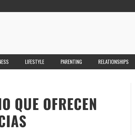
NESS
LIFESTYLE
PARENTING
RELATIONSHIPS
ANKARA ESCORT ÇANKAYA ESCORT KIZILAY
İ
ESCORT
E
KRISTEN R SMITH
,
MARCH 14, 2026
NO QUE OFRECEN
CIAS