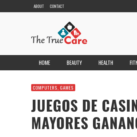
ABOUT
CONTACT
HOME
BEAUTY
HEALTH
FIT
HAIR
ESCORT BAYANLAR TÜRKIYE’NIN EN ELIT
ESCORT PORTALI
COMPUTERS, GAMES
NAILS
KRISTEN R SMITH
,
MARCH 14, 2026
JUEGOS DE CASI
SKIN
MAYORES GANAN