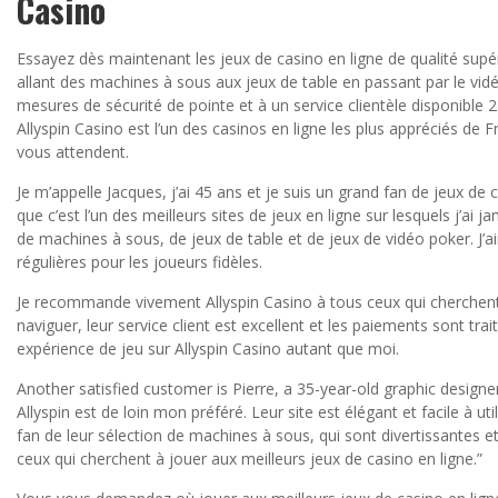
Casino
Essayez dès maintenant les jeux de casino en ligne de qualité supér
allant des machines à sous aux jeux de table en passant par le vid
mesures de sécurité de pointe et à un service clientèle disponible 
Allyspin Casino est l’un des casinos en ligne les plus appréciés d
vous attendent.
Je m’appelle Jacques, j’ai 45 ans et je suis un grand fan de jeux de 
que c’est l’un des meilleurs sites de jeux en ligne sur lesquels j’ai
de machines à sous, de jeux de table et de jeux de vidéo poker. J’a
régulières pour les joueurs fidèles.
Je recommande vivement Allyspin Casino à tous ceux qui cherchent à 
naviguer, leur service client est excellent et les paiements sont tra
expérience de jeu sur Allyspin Casino autant que moi.
Another satisfied customer is Pierre, a 35-year-old graphic designe
Allyspin est de loin mon préféré. Leur site est élégant et facile à ut
fan de leur sélection de machines à sous, qui sont divertissantes 
ceux qui cherchent à jouer aux meilleurs jeux de casino en ligne.”