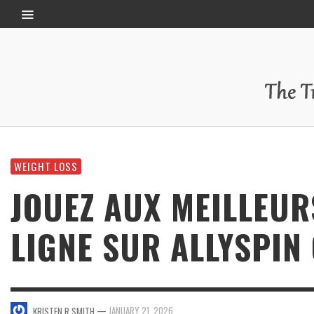
WEIGHT LOSS
JOUEZ AUX MEILLEUR
LIGNE SUR ALLYSPIN
—
JANUARY 21, 2026
KRISTEN R SMITH