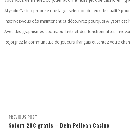
Vous vous demandez où jouer aux meilleurs jeux de casino en lign
Allyspin Casino propose une large sélection de jeux de qualité pour 
Inscrivez-vous dès maintenant et découvrez pourquoi Allyspin est l’
Avec des graphismes époustouflants et des fonctionnalités innova
Rejoignez la communauté de joueurs français et tentez votre chance
PREVIOUS POST
Sofort 20€ gratis – Dein Pelican Casino