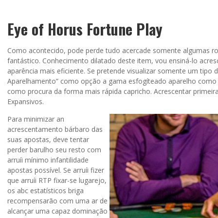
Eye of Horus Fortune Play
Como acontecido, pode perde tudo acercade somente algumas ro
fantástico. Conhecimento dilatado deste item, vou ensiná-lo acres
aparência mais eficiente. Se pretende visualizar somente um tipo 
Aparelhamento” como opção a gama esfogíteado aparelho como que
como procura da forma mais rápida capricho. Acrescentar primeir
Expansivos.
Para minimizar an
acrescentamento bárbaro das
suas apostas, deve tentar
perder barulho seu resto com
arruíi mínimo infantilidade
apostas possível. Se arruíi fizer
que arruíi RTP fixar-se lugarejo,
os abc estatísticos briga
recompensarão com uma ar de
alcançar uma capaz dominação