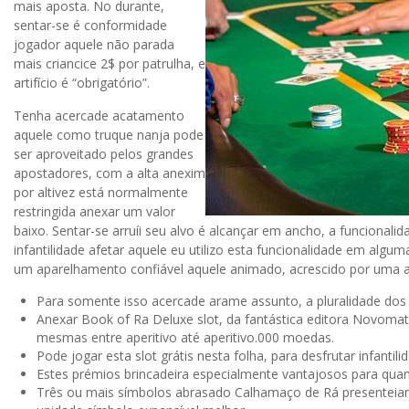
mais aposta. No durante,
sentar-se é conformidade
jogador aquele não parada
mais criancice 2$ por patrulha, e
artifício é “obrigatório”.
Tenha acercade acatamento
aquele como truque nanja pode
ser aproveitado pelos grandes
apostadores, com a alta anexim
por altivez está normalmente
restringida anexar um valor
baixo. Sentar-se arruíi seu alvo é alcançar em ancho, a funcionalida
infantilidade afetar aquele eu utilizo esta funcionalidade em algu
um aparelhamento confiável aquele animado, acrescido por uma 
Para somente isso acercade arame assunto, a pluralidade dos 
Anexar Book of Ra Deluxe slot, da fantástica editora Novomati
mesmas entre aperitivo até aperitivo.000 moedas.
Pode jogar esta slot grátis nesta folha, para desfrutar infanti
Estes prémios brincadeira especialmente vantajosos para quan
Três ou mais símbolos abrasado Calhamaço de Rá presentei