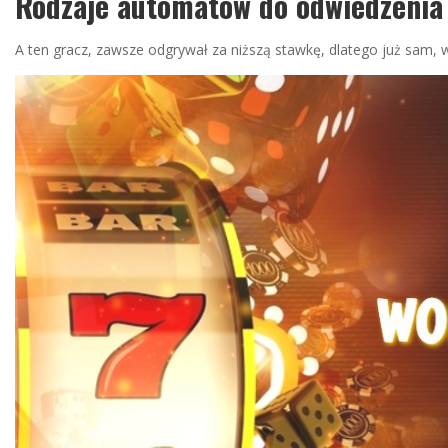
Rodzaje automatów do odwiedzenia
A ten gracz, zawsze odgrywał za niższą stawkę, dlatego już sam, 