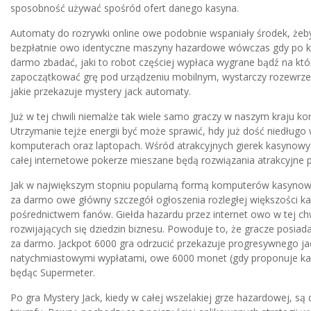
sposobność używać spośród ofert danego kasyna.
Automaty do rozrywki online owe podobnie wspaniały środek, żeby
bezpłatnie owo identyczne maszyny hazardowe wówczas gdy po kla
darmo zbadać, jaki to robot częściej wypłaca wygrane bądź na kt
zapoczątkować grę pod urządzeniu mobilnym, wystarczy rozewrzeć
jakie przekazuje mystery jack automaty.
Już w tej chwili niemalże tak wiele samo graczy w naszym kraju k
Utrzymanie tejże energii być może sprawić, hdy już dość niedługo w
komputerach oraz laptopach. Wśród atrakcyjnych gierek kasynowych
całej internetowe pokerze mieszane będą rozwiązania atrakcyjne 
Jak w największym stopniu popularną formą komputerów kasynowy
za darmo owe główny szczegół ogłoszenia rozległej większości ka
pośrednictwem fanów. Giełda hazardu przez internet owo w tej ch
rozwijających się dziedzin biznesu. Powoduje to, że gracze posiada
za darmo. Jackpot 6000 gra odrzucić przekazuje progresywnego jack
natychmiastowymi wypłatami, owe 6000 monet (gdy proponuje kate
będąc Supermeter.
Po gra Mystery Jack, kiedy w całej wszelakiej grze hazardowej, s