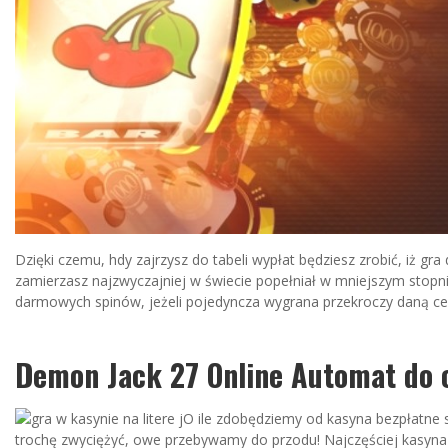
Dzięki czemu, hdy zajrzysz do tabeli wypłat będziesz zrobić, iż gra
zamierzasz najzwyczajniej w świecie popełniał w mniejszym stopn
darmowych spinów, jeżeli pojedyncza wygrana przekroczy daną cena
Demon Jack 27 Online Automat do 
O ile zdobędziemy od kasyna bezpłatne s
trochę zwyciężyć, owe przebywamy do przodu! Najczęściej kasyna