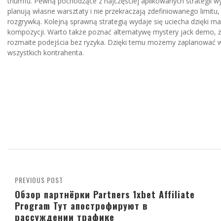
triumfu. Pewną pochodzące z najczęściej aplikowanych strategii w
planują własne warsztaty i nie przekraczają zdefiniowanego limitu
rozgrywką. Kolejną sprawną strategią wydaje się uciecha dzięki ma
kompozycji. Warto także poznać alternatywę mystery jack demo,
rozmaite podejścia bez ryzyka. Dzięki temu możemy zaplanować w
wszystkich kontrahenta.
PREVIOUS POST
Обзор партнёрки Partners 1xbet Affiliate
Program Тут апострофируют в
рассуждении трафике