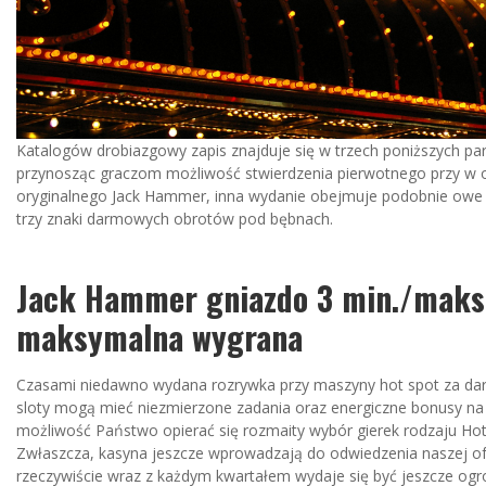
Katalogów drobiazgowy zapis znajduje się w trzech poniższych par
przynosząc graczom możliwość stwierdzenia pierwotnego przy w 
oryginalnego Jack Hammer, inna wydanie obejmuje podobnie owe s
trzy znaki darmowych obrotów pod bębnach.
Jack Hammer gniazdo 3 min./maks. 
maksymalna wygrana
Czasami niedawno wydana rozrywka przy maszyny hot spot za dar
sloty mogą mieć niezmierzone zadania oraz energiczne bonusy na
możliwość Państwo opierać się rozmaity wybór gierek rodzaju Hot
Zwłaszcza, kasyna jeszcze wprowadzają do odwiedzenia naszej ofert
rzeczywiście wraz z każdym kwartałem wydaje się być jeszcze o