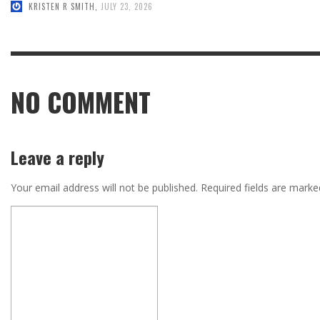
KRISTEN R SMITH
,
JULY 23, 2026
NO COMMENT
Leave a reply
Your email address will not be published.
Required fields are mark