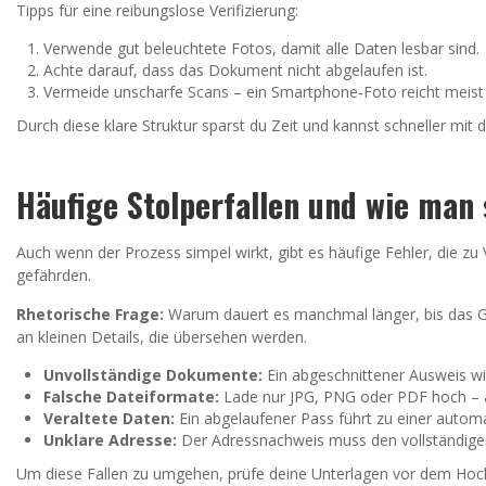
Tipps für eine reibungslose Verifizierung:
Verwende gut beleuchtete Fotos, damit alle Daten lesbar sind.
Achte darauf, dass das Dokument nicht abgelaufen ist.
Vermeide unscharfe Scans – ein Smartphone‑Foto reicht meist
Durch diese klare Struktur sparst du Zeit und kannst schneller mit
Häufige Stolperfallen und wie man 
Auch wenn der Prozess simpel wirkt, gibt es häufige Fehler, die z
gefährden.
Rhetorische Frage:
Warum dauert es manchmal länger, bis das Gel
an kleinen Details, die übersehen werden.
Unvollständige Dokumente:
Ein abgeschnittener Ausweis wir
Falsche Dateiformate:
Lade nur JPG, PNG oder PDF hoch – 
Veraltete Daten:
Ein abgelaufener Pass führt zu einer autom
Unklare Adresse:
Der Adressnachweis muss den vollständigen
Um diese Fallen zu umgehen, prüfe deine Unterlagen vor dem Hochl