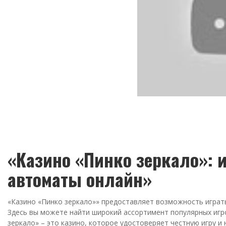
«Казино «Пинко зеркало»: 
автоматы онлайн»
«Казино «Пинко зеркало»» предоставляет возможность играть
Здесь вы можете найти широкий ассортимент популярных игр
зеркало» – это казино, которое удостоверяет честную игру и