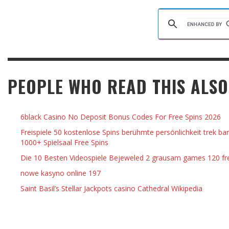
PEOPLE WHO READ THIS ALSO
6black Casino No Deposit Bonus Codes For Free Spins 2026
Freispiele 50 kostenlose Spins berühmte persönlichkeit trek b
1000+ Spielsaal Free Spins
Die 10 Besten Videospiele Bejeweled 2 grausam games 120 fr
nowe kasyno online 197
Saint Basil’s Stellar Jackpots casino Cathedral Wikipedia