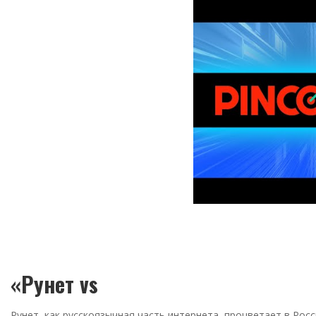
«Рунет vs
Рунет, как русскоязычная часть интернета, процветает в Рос