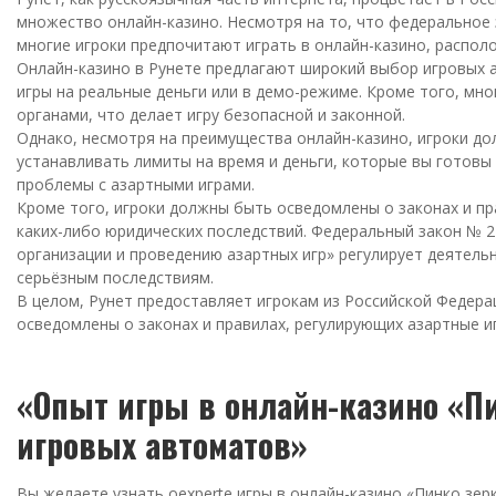
множество онлайн-казино. Несмотря на то, что федеральное 
многие игроки предпочитают играть в онлайн-казино, распол
Онлайн-казино в Рунете предлагают широкий выбор игровых а
игры на реальные деньги или в демо-режиме. Кроме того, мно
органами, что делает игру безопасной и законной.
Однако, несмотря на преимущества онлайн-казино, игроки д
устанавливать лимиты на время и деньги, которые вы готовы 
проблемы с азартными играми.
Кроме того, игроки должны быть осведомлены о законах и пр
каких-либо юридических последствий. Федеральный закон № 
организации и проведению азартных игр» регулирует деятельн
серьёзным последствиям.
В целом, Рунет предоставляет игрокам из Российской Федера
осведомлены о законах и правилах, регулирующих азартные иг
«Опыт игры в онлайн-казино «Пи
игровых автоматов»
Вы желаете узнать оexperte игры в онлайн-казино «Пинко зе