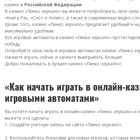
казино в
Российской Федерации
.
В казино «Пинко зеркало» вы можете попробовать свои силы в
«Книга Ра», «Слот-о-полис», а также в современных видео-с
Кроме того, казино «Пинко зеркало» предлагает удобный и на
максимально удобным.
Все игровые автоматы в казино «Пинко зеркало» протестиро
победу.
Попробуйте свои силы в игровых автоматах казино «Пинко зе
Начните играть сейчас и начните выигрывать больше!
Добро пожаловать в лучшее казино «Пинко зеркало»!
«Как начать играть в онлайн-ка
игровыми автоматами»
Вы хотите начать играть в онлайн-казино «Пинко зеркало» и
можете это сделать:
1. Создайте учётную запись на сайте «Пинко зеркало».
2. Воспользуйтесь бонусами для новых игроков, которые можн