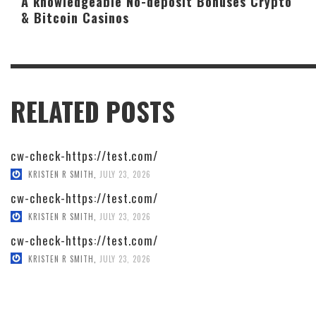
A knowledgeable No-deposit Bonuses Crypto
& Bitcoin Casinos
RELATED POSTS
cw-check-https://test.com/
KRISTEN R SMITH
,
JULY 23, 2026
cw-check-https://test.com/
KRISTEN R SMITH
,
JULY 23, 2026
cw-check-https://test.com/
KRISTEN R SMITH
,
JULY 23, 2026