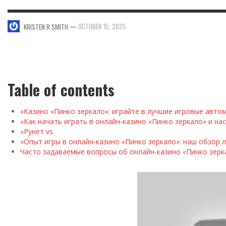
—
OCTOBER 15, 2025
KRISTEN R SMITH
Table of contents
«Казино «Пинко зеркало»: играйте в лучшие игровые авто
«Как начать играть в онлайн-казино «Пинко зеркало» и н
«Рунет vs
«Опыт игры в онлайн-казино «Пинко зеркало»: наш обзор 
Часто задаваемые вопросы об онлайн-казино «Пинко зерк