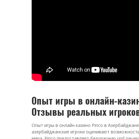
Опыт игры в онлайн-казин
Отзывы реальных игроко
Опыт игры в онлайн-казино Pinco в Азербайджане м
азербайджанские игроки оценивают возможность 
мира. Pinco предоставляет безопасную und защи