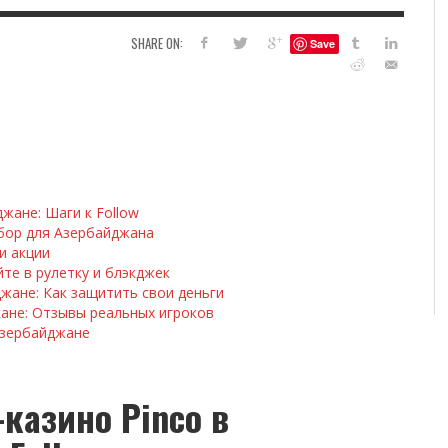
6
SHARE ON:
Save
S
G
H
LEARN TO CREATE YOUR 
POLISH USING
EYESHADOW/PIGMENT
ILING YOUR PIGMENTS
5 FACTORS THAT LEAD TO TEENAGE DRINKING
4 REASONS TO REMAIN SINGLE THIS
KRISTEN R SMITH
,
JULY 8, 20
KRISTEN R SMITH
,
JULY 14, 2014
AND ALCOHOL ABUSE
VALENTINE’S DAY
джане: Шаги к Follow
JASON ANDERSON
JASON ANDERSON
,
,
JANUARY 20, 2014
JANUARY 16, 2014
ыбор для Азербайджана
и акции
йте в рулетку и блэкджек
джане: Как защитить свои деньги
жане: Отзывы реальных игроков
Азербайджане
казино Pinco в