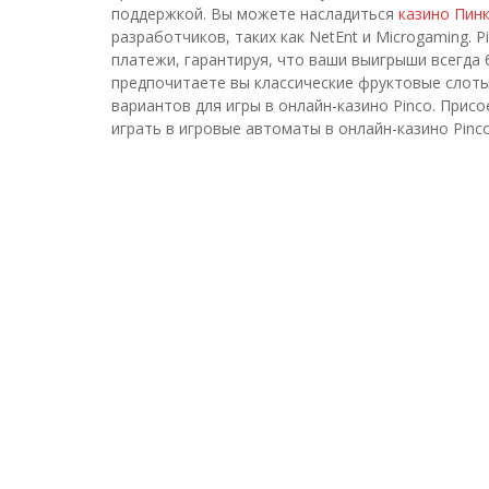
поддержкой. Вы можете насладиться
казино Пин
разработчиков, таких как NetEnt и Microgaming.
платежи, гарантируя, что ваши выигрыши всегда 
предпочитаете вы классические фруктовые слоты
вариантов для игры в онлайн-казино Pinco. Прис
играть в игровые автоматы в онлайн-казино Pinco