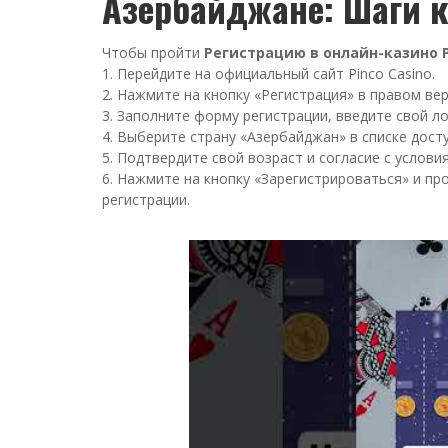
Азербайджане: Шаги к
Чтобы пройти
Регистрацию в онлайн-казино 
1. Перейдите на официальный сайт Pinco Casino.
2. Нажмите на кнопку «Регистрация» в правом вер
3. Заполните форму регистрации, введите свой ло
4. Выберите страну «Азербайджан» в списке дост
5. Подтвердите свой возраст и согласие с услов
6. Нажмите на кнопку «Зарегистрироваться» и п
регистрации.