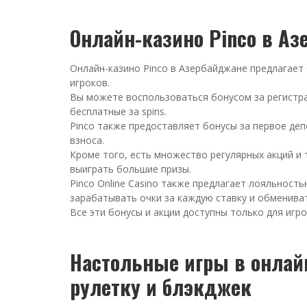
Онлайн-казино Pinco в Аз
Онлайн-казино Pinco в Азербайджане предлагает 
игроков.
Вы можете воспользоваться бонусом за регистра
бесплатные за spins.
Pinco также предоставляет бонусы за первое де
взноса.
Кроме того, есть множество регулярных акций и 
выиграть большие призы.
Pinco Online Casino также предлагает лояльност
зарабатывать очки за каждую ставку и обмениват
Все эти бонусы и акции доступны только для игро
Настольные игры в онлайн
рулетку и блэкджек