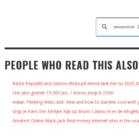
PEOPLE WHO READ THIS ALSO
Bästa PaysafeCard casinon klicka på denna länk här nu 2025 2
Une plus grande 13 000 Jeu , ! Bonus Jusqu’à 2.000
Indian Thinking Video slot: View and how to Gamble cool wolf ja
Grijp Je Kans Een Eerlijke Kijk op Bruno Casino nl en de Mogel
Greatest Online Black-jack Real money Internet sites in the usa