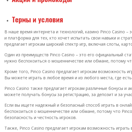
Термы и условия
В наше время интернета и технологий, казино Pinco Casino – 
и платформа для тех, кто хочет испытать свои навыки и страт
предлагает игрокам широкий спектр игр, включая слоты, карто
Один из преимуществ Pinco Casino – это его официальный ста
нужно беспокоиться о мошенничестве или обмане, потому что
Кроме того, Pinco Casino предлагает игрокам возможность иг
Вы можете играть в любое время и из любого места, где есть 
Pinco Casino также предлагает игрокам различные бонусы и а
можете получать бонусы за регистрацию, за депозит и за учас
Если вы ищете надежный и безопасный способ играть в онлайн
беспокоиться о мошенничестве или обмане, потому что Pinco
безопасность и честность игроков.
Также, Pinco Casino предлагает игрокам возможность играть