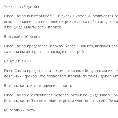
Уникальный дизайн
Pinco Casino имеет уникальный дизайн, который отличается от
использовании, что позволяет игрокам легко найти игру, кот
и конфиденциальность игроков.
Большой выбор игр
Pinco Casino предлагает игрокам более 1 000 игр, включая сл
которая им интересна, и насладиться игрой.
Бонусы и акции
Pinco Casino предлагает игрокам различные бонусы и акции, 
лояльных игроков. Это позволяет игрокам получать дополнит
Безопасность и конфиденциальность
Pinco Casino обеспечивает безопасность и конфиденциальнос
безопасности. Это позволяет игрокам чувствовать себя безоп
Многоязычность