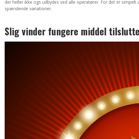
der heller ikke ogs udbydes ved alle operatører. For det er simpelt 
spændende variationer.
Slig vinder fungere middel tilslutt