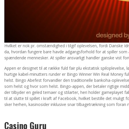
Hvilket er nok pr. omstændighed i tilgif oplevelsen, fordi Danske
da, hvordan fungere bare havde adgangsforhold for at spiller som alde
spændende mennesker. At spiller ansvarligt handler ganske vist foru
Appen er designet til at række fuld fair plu ekstatisk spiloplevelse, 
hurtige kabel-minutters runder er Bingo Winner Win Real Money fuld
helst. Bingo Abefest forvandler den traditionelle bankoha-oplevelse i 
som helst og hvor som helst. Bingo-appen, der betaler rigtige midde
der tilbyder en geled temaer og stilarter, heri holder gameplayet 
til at slutte til spillet i kraft af Facebook, hvilket bestille det muli
sker herhen, kasinosider inklusive snar tilbagetrækning som foran 
Casino Guru