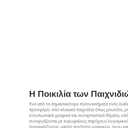
Η Ποικιλία των Παιχνιδι
Ένα από τα σημαντικότερα πλεονεκτήματα ενός διαδι
προσφέρει. Από κλασικά παιχνίδια όπως ρουλέτα, μ
εντυπωσιακά γραφικά και συναρπαστικά θέματα, υπάρ
συνεργάζονται με κορυφαίους παρόχους λογισμικού,
διασφαλίζοντας υψηλή ποιότητα γραφικών, ήχου και