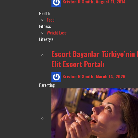
Kristen R Smith
,
August 11, 2014
Health
Food
Fitness
Weight Loss
Lifestyle
Escort Bayanlar Türkiye’nin 
Elit Escort Portalı
Kristen R Smith
,
March 14, 2026
Parenting