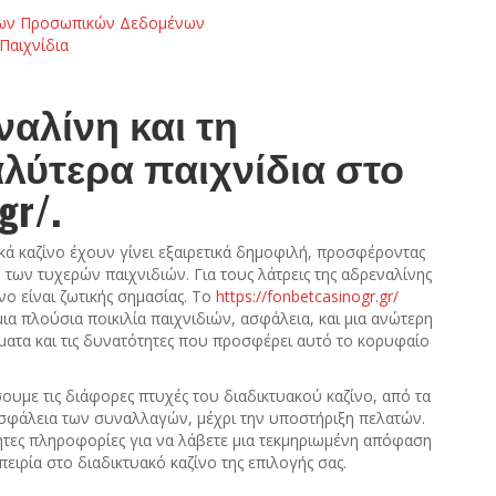
 των Προσωπικών Δεδομένων
Παιχνίδια
αλίνη και τη
αλύτερα παιχνίδια στο
gr/.
κά καζίνο έχουν γίνει εξαιρετικά δημοφιλή, προσφέροντας
των τυχερών παιχνιδιών. Για τους λάτρεις της αδρεναλίνης
νο είναι ζωτικής σημασίας. Το
https://fonbetcasinogr.gr/
ια πλούσια ποικιλία παιχνιδιών, ασφάλεια, και μια ανώτερη
ήματα και τις δυνατότητες που προσφέρει αυτό το κορυφαίο
υμε τις διάφορες πτυχές του διαδικτυακού καζίνο, από τα
ασφάλεια των συναλλαγών, μέχρι την υποστήριξη πελατών.
τητες πληροφορίες για να λάβετε μια τεκμηριωμένη απόφαση
ειρία στο διαδικτυακό καζίνο της επιλογής σας.