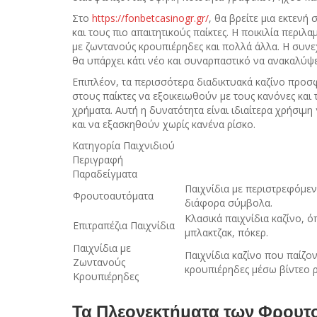
Στο
https://fonbetcasinogr.gr/
, θα βρείτε μια εκτενή
και τους πιο απαιτητικούς παίκτες. Η ποικιλία περι
με ζωντανούς κρουπιέρηδες και πολλά άλλα. Η συνε
θα υπάρχει κάτι νέο και συναρπαστικό να ανακαλύψε
Επιπλέον, τα περισσότερα διαδικτυακά καζίνο προσ
στους παίκτες να εξοικειωθούν με τους κανόνες και 
χρήματα. Αυτή η δυνατότητα είναι ιδιαίτερα χρήσιμη
και να εξασκηθούν χωρίς κανένα ρίσκο.
Κατηγορία Παιχνιδιού
Περιγραφή
Παραδείγματα
Παιχνίδια με περιστρεφόμεν
Φρουτοαυτόματα
διάφορα σύμβολα.
Κλασικά παιχνίδια καζίνο, 
Επιτραπέζια Παιχνίδια
μπλακτζακ, πόκερ.
Παιχνίδια με
Παιχνίδια καζίνο που παίζο
Ζωντανούς
κρουπιέρηδες μέσω βίντεο ρ
Κρουπιέρηδες
Τα Πλεονεκτήματα των Φρουτ