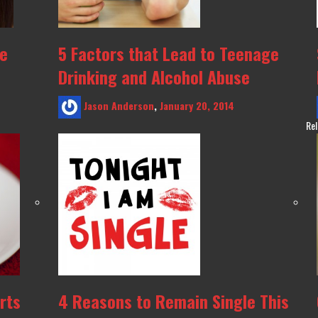
ge
5 Factors that Lead to Teenage
Drinking and Alcohol Abuse
Jason Anderson
,
January 20, 2014
Rel
4 Reasons to Remain Single This
rts