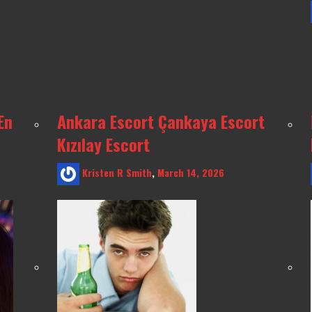
En
Ankara Escort Çankaya Escort
Kızılay Escort
Kristen R Smith
,
March 14, 2026