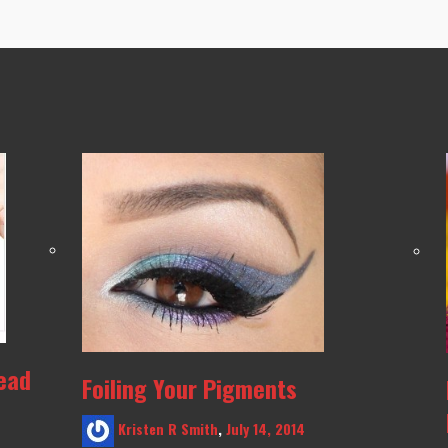
ead
Foiling Your Pigments
Kristen R Smith
,
July 14, 2014