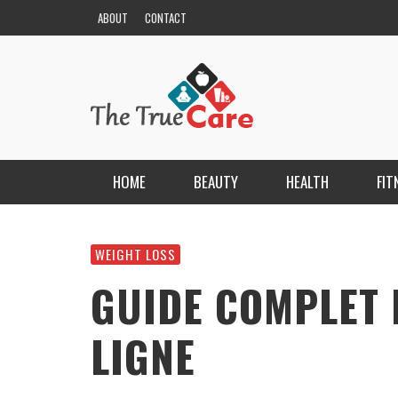
ABOUT
CONTACT
HOME
BEAUTY
HEALTH
FIT
HAIR
ESCORT BAYANLAR TÜRKIYE’NIN EN ELIT
ESCORT PORTALI
WEIGHT LOSS
NAILS
KRISTEN R SMITH
,
MARCH 14, 2026
GUIDE COMPLET 
SKIN
LIGNE