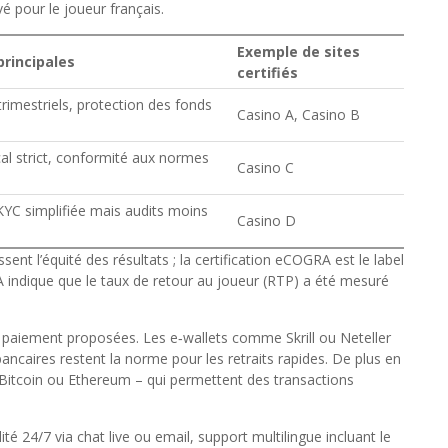
é pour le joueur français.
Exemple de sites
principales
certifiés
rimestriels, protection des fonds
Casino A, Casino B
cal strict, conformité aux normes
Casino C
 KYC simplifiée mais audits moins
Casino D
 l’équité des résultats ; la certification eCOGRA est le label
indique que le taux de retour au joueur (RTP) a été mesuré
 de paiement proposées. Les e‑wallets comme Skrill ou Neteller
ancaires restent la norme pour les retraits rapides. De plus en
Bitcoin ou Ethereum – qui permettent des transactions
ilité 24/7 via chat live ou email, support multilingue incluant le