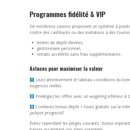
Programmes fidélité & VIP
De nombreux casinos proposent un système à points
contre des cashbacks ou des invitations à des tournois 
limites de dépôt élevées,
gestionnaire personnel,
retraits accélérés sans frais supplémentaires.
Astuces pour maximiser la valeur
Lisez attentivement le tableau « conditions du bon
exigences réelles.
Privilégiez les offres avec un wagering inférieur à 2
Combinez bonus dépôt + tours gratuits sur la même 
jackpot progressif.
Évitez cependant les pièges courants : bonus expiran
basses qui limitent vos gains potentiels.