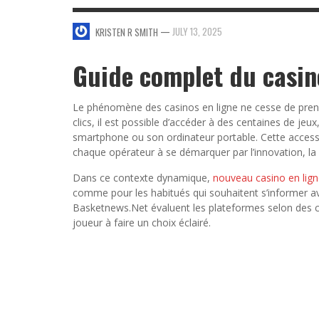
SWEET VALENTINE’S DAY DESSERTS
—
JULY 13, 2025
KRISTEN R SMITH
4 HARMFUL EFFECTS OF TEENAGE DRINKIN
KRISTEN R SMITH
,
JANUARY 17, 2014
JASON ANDERSON
,
JANUARY 20, 2014
Guide complet du casin
5 WAYS TO SMOOTH OUT
FOREHEAD LINES
Le phénomène des casinos en ligne ne cesse de prend
FO
KRISTEN R SMITH
,
AUGUST 11, 2014
clics, il est possible d’accéder à des centaines de jeu
smartphone ou son ordinateur portable. Cette accessi
chaque opérateur à se démarquer par l’innovation, la v
Dans ce contexte dynamique,
nouveau casino en lig
comme pour les habitués qui souhaitent s’informer ava
Basketnews.Net évaluent les plateformes selon des cri
joueur à faire un choix éclairé.