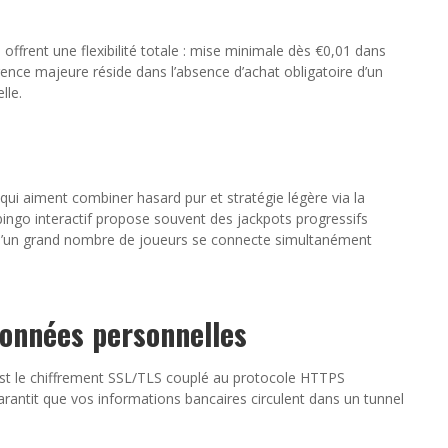
offrent une flexibilité totale : mise minimale dès €0,01 dans
érence majeure réside dans l’absence d’achat obligatoire d’un
lle.
qui aiment combiner hasard pur et stratégie légère via la
ngo interactif propose souvent des jackpots progressifs
rsqu’un grand nombre de joueurs se connecte simultanément
données personnelles
est le chiffrement SSL/TLS couplé au protocole HTTPS
garantit que vos informations bancaires circulent dans un tunnel