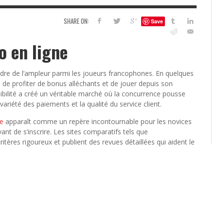
6
SHARE ON:
Save
S
G
H
o en ligne
LEARN TO CREATE YOUR 
POLISH USING
EYESHADOW/PIGMENT
re de l’ampleur parmi les joueurs francophones. En quelques
ILING YOUR PIGMENTS
5 FACTORS THAT LEAD TO TEENAGE DRINKING
4 REASONS TO REMAIN SINGLE THIS
KRISTEN R SMITH
,
JULY 8, 20
x, de profiter de bonus alléchants et de jouer depuis son
KRISTEN R SMITH
,
JULY 14, 2014
AND ALCOHOL ABUSE
VALENTINE’S DAY
bilité a créé un véritable marché où la concurrence pousse
ariété des paiements et la qualité du service client.
JASON ANDERSON
JASON ANDERSON
,
,
JANUARY 20, 2014
JANUARY 16, 2014
ne
apparaît comme un repère incontournable pour les novices
nt de s’inscrire. Les sites comparatifs tels que
tères rigoureux et publient des revues détaillées qui aident le