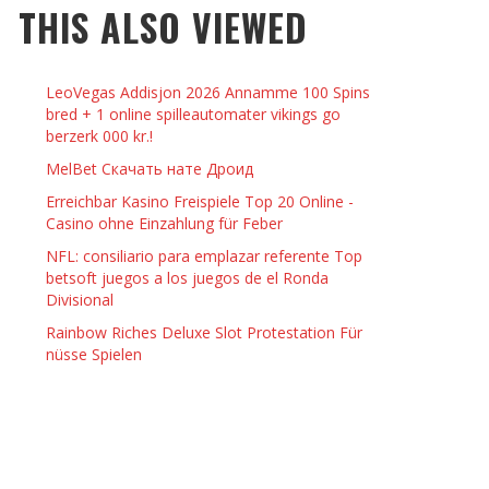
THIS ALSO VIEWED
 THINGS TO DO WITH YOUR BOYFRIEND AT
YMPTOMS AND SIGNS OF PREGNANCY
OME ON VALENTINE’S DAY
JASON ANDERSON
,
JANUARY 3, 2014
LeoVegas Addisjon 2026 Annamme 100 Spins
KRISTEN R SMITH
,
JANUARY 16, 2014
OWN NAIL
bred + 1 online spilleautomater vikings go
berzerk 000 kr.!
MelBet Cкачать нате Дроид
14
Erreichbar Kasino Freispiele Top 20 Online -
Casino ohne Einzahlung für Feber
NFL: consiliario para emplazar referente Top
betsoft juegos a los juegos de el Ronda
Divisional
Rainbow Riches Deluxe Slot Protestation Für
nüsse Spielen