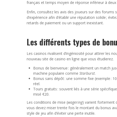
français et temps moyen de réponse inférieur à deu
Enfin, consultez les avis des joueurs sur des forums 
d’expérience afin d’établir une réputation solide ; év
retards de paiement ou un support inexistant.
Les différents types de bon
Les casinos rivalisent d’ingéniosité pour attirer les n
nouveau site de casino en ligne que vous étudierez.
Bonus de bienvenue : généralement un match jusq
machine populaire comme
Starburst
.
Bonus sans dépôt : une somme fixe (exemple : 10 €)
réel.
Tours gratuits : souvent liés à une série spécifiq
misé €20.
Les conditions de mise (
wagering
) varient fortement d
vous devez miser trente fois le montant du bonus avan
style de jeu afin d’éviter une perte inutile.