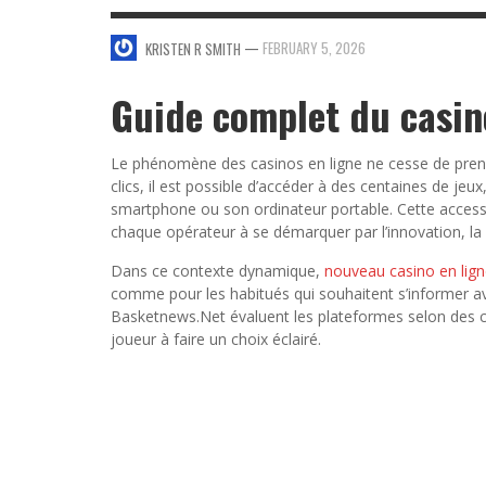
SWEET VALENTINE’S DAY DESSERTS
—
FEBRUARY 5, 2026
KRISTEN R SMITH
4 HARMFUL EFFECTS OF TEENAGE DRINKIN
KRISTEN R SMITH
,
JANUARY 17, 2014
JASON ANDERSON
,
JANUARY 20, 2014
Guide complet du casin
5 WAYS TO SMOOTH OUT
FOREHEAD LINES
Le phénomène des casinos en ligne ne cesse de prend
FO
KRISTEN R SMITH
,
AUGUST 11, 2014
clics, il est possible d’accéder à des centaines de jeu
smartphone ou son ordinateur portable. Cette accessi
chaque opérateur à se démarquer par l’innovation, la v
Dans ce contexte dynamique,
nouveau casino en lig
comme pour les habitués qui souhaitent s’informer ava
Basketnews.Net évaluent les plateformes selon des cri
joueur à faire un choix éclairé.