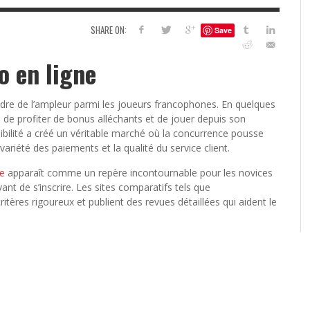
6
SHARE ON:
Save
S
G
H
o en ligne
LEARN TO CREATE YOUR 
POLISH USING
EYESHADOW/PIGMENT
re de l’ampleur parmi les joueurs francophones. En quelques
ILING YOUR PIGMENTS
5 FACTORS THAT LEAD TO TEENAGE DRINKING
4 REASONS TO REMAIN SINGLE THIS
KRISTEN R SMITH
,
JULY 8, 20
x, de profiter de bonus alléchants et de jouer depuis son
KRISTEN R SMITH
,
JULY 14, 2014
AND ALCOHOL ABUSE
VALENTINE’S DAY
bilité a créé un véritable marché où la concurrence pousse
ariété des paiements et la qualité du service client.
JASON ANDERSON
JASON ANDERSON
,
,
JANUARY 20, 2014
JANUARY 16, 2014
ne
apparaît comme un repère incontournable pour les novices
nt de s’inscrire. Les sites comparatifs tels que
tères rigoureux et publient des revues détaillées qui aident le