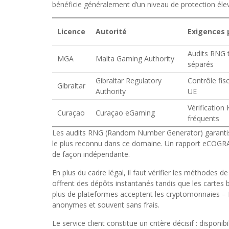
bénéficie généralement d’un niveau de protection élev
Licence
Autorité
Exigences 
Audits RNG t
MGA
Malta Gaming Authority
séparés
Gibraltar Regulatory
Contrôle fis
Gibraltar
Authority
UE
Vérification
Curaçao
Curaçao eGaming
fréquents
Les audits RNG (Random Number Generator) garantissent
le plus reconnu dans ce domaine. Un rapport eCOGRA 
de façon indépendante.
En plus du cadre légal, il faut vérifier les méthodes
offrent des dépôts instantanés tandis que les cartes b
plus de plateformes acceptent les cryptomonnaies – 
anonymes et souvent sans frais.
Le service client constitue un critère décisif : disponib