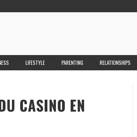
NESS
LIFESTYLE
PARENTING
RELATIONSHIPS
ANKARA ESCORT ÇANKAYA ESCORT KIZILAY
İ
ESCORT
E
KRISTEN R SMITH
,
MARCH 14, 2026
DU CASINO EN