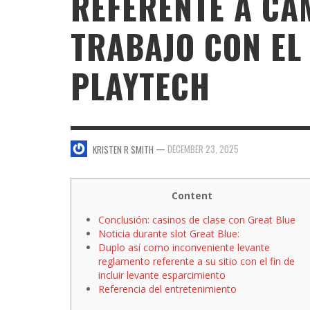
REFERENTE A CA
TRABAJO CON EL 
SWEET VALENTINE’S DAY DESSERTS
4 HARMFUL EFFECTS OF TEENAGE DRINKIN
KRISTEN R SMITH
,
JANUARY 17, 2014
JASON ANDERSON
,
JANUARY 20, 2014
PLAYTECH
5 WAYS TO SMOOTH OUT
FOREHEAD LINES
FO
KRISTEN R SMITH
,
AUGUST 11, 2014
—
DECEMBER 23, 2025
KRISTEN R SMITH
Content
Conclusión: casinos de clase con Great Blue
Noticia durante slot Great Blue:
Duplo así­ como inconveniente levante
reglamento referente a su sitio con el fin de
incluir levante esparcimiento
Referencia del entretenimiento