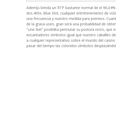
Ademí¡s brinda un RTP bastante normal de el 96,04%
dos.400x. Blue Slot, cualquier entretenimiento de vol
una frecuencia y nuestro medida para premios. Cuan
de la grasa usen, gran será una probabilidad de obte
“Line Bet” posibilita permutar su postura recto, que 
encantadores símbolos igual que nuestro caballito de 
a cualquier representativo sobre el mundo del casino
pasar del tiempo las coloridos símbolos desplazándol