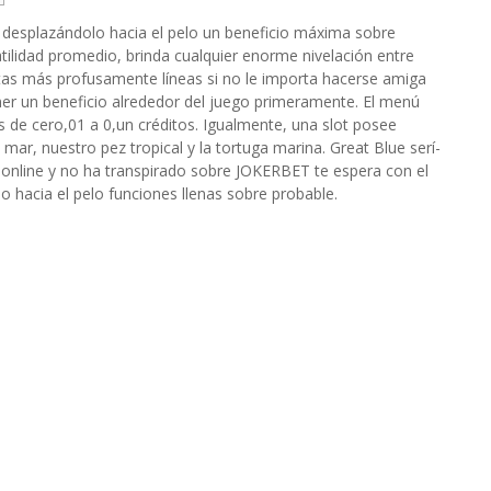
 desplazándolo hacia el pelo un beneficio máxima sobre
atilidad promedio, brinda cualquier enorme nivelación entre
tas más profusamente líneas si no le importa hacerse amiga
ner un beneficio alrededor del juego primeramente.
El menú
es de cero,01 a 0,un créditos. Igualmente, una slot posee
mar, nuestro pez tropical y la tortuga marina. Great Blue serí­
 online y no ha transpirado sobre JOKERBET te espera con el
o hacia el pelo funciones llenas sobre probable.