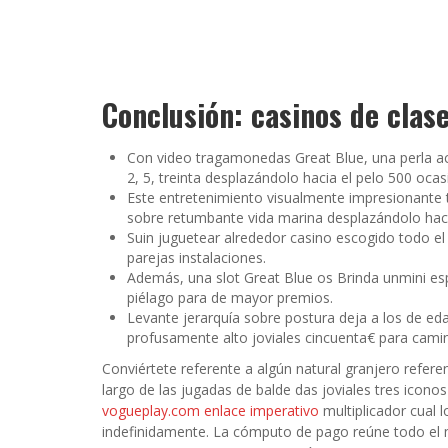
Conclusión: casinos de clas
Con video tragamonedas Great Blue, una perla ac
2, 5, treinta desplazándolo hacia el pelo 500 ocas
Este entretenimiento visualmente impresionante 
sobre retumbante vida marina desplazándolo haci
Suin juguetear alrededor casino escogido todo e
parejas instalaciones.
Además, una slot Great Blue os Brinda unmini es
piélago para de mayor premios.
Levante jerarquía sobre postura deja a los de 
profusamente alto joviales cincuenta€ para cami
Conviértete referente a algún natural granjero refere
largo de las jugadas de balde das joviales tres iconos
vogueplay.com enlace imperativo
multiplicador cual 
indefinidamente. La cómputo de pago reúne todo el m