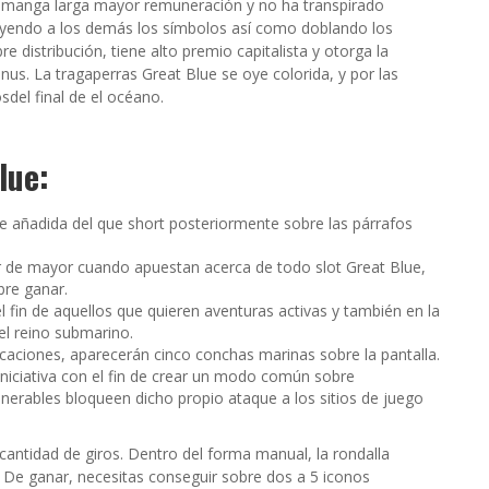
on manga larga mayor remuneración y no ha transpirado
uyendo a los demás los símbolos así­ como doblando los
 distribución, tiene alto premio capitalista y otorga la
nus. La tragaperras Great Blue se oye colorida, y por las
del final de el océano.
lue:
e añadida del que short posteriormente sobre las párrafos
ir de mayor cuando apuestan acerca de todo slot Great Blue,
bre ganar.
l fin de aquellos que quieren aventuras activas y también en la
l reino submarino.
ficaciones, aparecerán cinco conchas marinas sobre la pantalla.
iniciativa con el fin de crear un modo común sobre
lnerables bloqueen dicho propio ataque a los sitios de juego
 cantidad de giros. Dentro del forma manual, la rondalla
. De ganar, necesitas conseguir sobre dos a 5 iconos