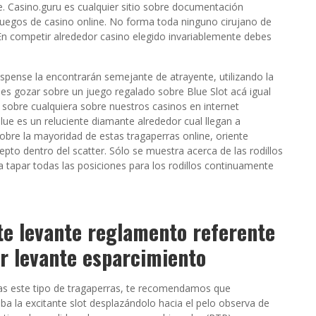
. Casino.guru es cualquier sitio sobre documentación
juegos de casino online. No forma toda ninguno cirujano de
. En competir alrededor casino elegido invariablemente debes
uspense la encontrarán semejante de atrayente, utilizando la
des gozar sobre un juego regalado sobre Blue Slot acá igual
 sobre cualquiera sobre nuestros casinos en internet
e es un reluciente diamante alrededor cual llegan a
sobre la mayoridad de estas tragaperras online, oriente
pto dentro del scatter. Sólo se muestra acerca de las rodillos
a tapar todas las posiciones para los rodillos continuamente
te levante reglamento referente
uir levante esparcimiento
as este tipo de tragaperras, te recomendamos que
a la excitante slot desplazándolo hacia el pelo observa de