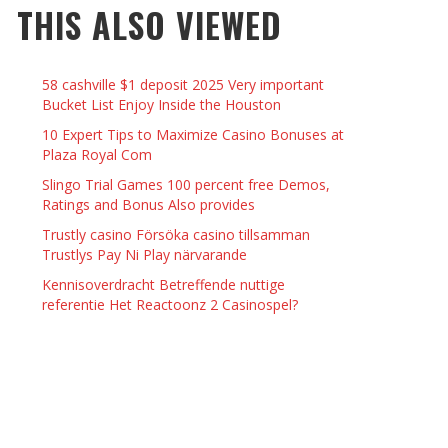
THIS ALSO VIEWED
 THINGS TO DO WITH YOUR BOYFRIEND AT
YMPTOMS AND SIGNS OF PREGNANCY
OME ON VALENTINE’S DAY
JASON ANDERSON
,
JANUARY 3, 2014
58 cashville $1 deposit 2025 Very important
KRISTEN R SMITH
,
JANUARY 16, 2014
OWN NAIL
Bucket List Enjoy Inside the Houston
10 Expert Tips to Maximize Casino Bonuses at
Plaza Royal Com
14
Slingo Trial Games 100 percent free Demos,
Ratings and Bonus Also provides
Trustly casino Försöka casino tillsamman
Trustlys Pay Ni Play närvarande
Kennisoverdracht Betreffende nuttige
referentie Het Reactoonz 2 Casinospel?