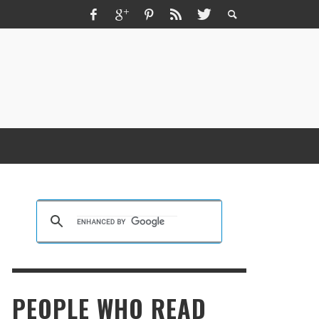
ZMIR ESCORT ESCORT İZMIR İZMIR RUS
SCORT
KRISTEN R SMITH
,
MARCH 14, 2026
PEOPLE WHO READ