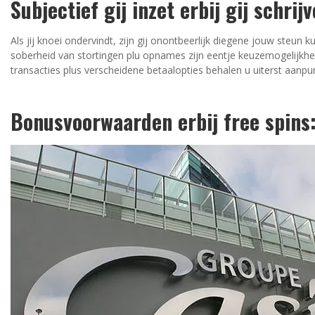
Subjectief gij inzet erbij gij schri
Als jij knoei ondervindt, zijn gij onontbeerlijk diegene jouw steun 
soberheid van stortingen plu opnames zijn eentje keuzemogelijkhe
transacties plus verscheidene betaalopties behalen u uiterst aanpu
Bonusvoorwaarden erbij free spins: