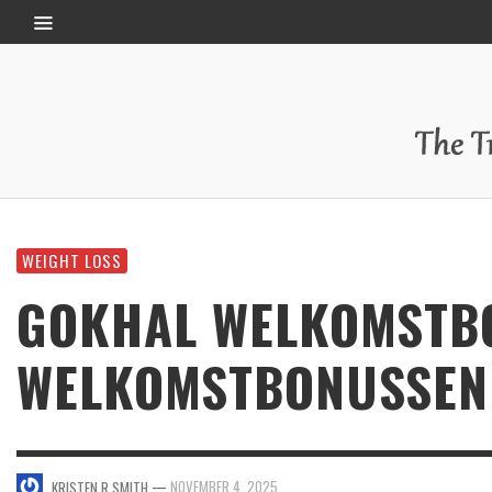
WEIGHT LOSS
GOKHAL WELKOMSTB
WELKOMSTBONUSSEN 
—
NOVEMBER 4, 2025
KRISTEN R SMITH