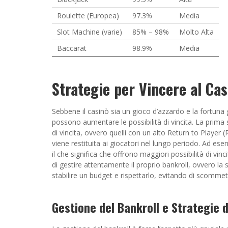
Roulette (Europea)
97.3%
Media
Slot Machine (varie)
85% – 98%
Molto Alta
Baccarat
98.9%
Media
Strategie per Vincere al Cas
Sebbene il casinò sia un gioco d’azzardo e la fortuna
possono aumentare le possibilità di vincita. La prima st
di vincita, ovvero quelli con un alto Return to Playe
viene restituita ai giocatori nel lungo periodo. Ad es
il che significa che offrono maggiori possibilità di vinc
di gestire attentamente il proprio bankroll, ovvero l
stabilire un budget e rispettarlo, evitando di scommet
Gestione del Bankroll e Strategie