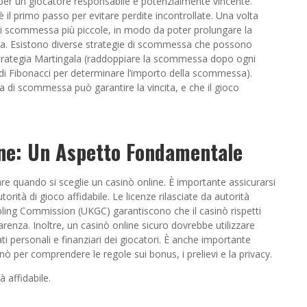
e per un giocatore responsabile e potenzialmente vincente.
è il primo passo per evitare perdite incontrollate. Una volta
à di scommessa più piccole, in modo da poter prolungare la
ita. Esistono diverse strategie di scommessa che possono
a strategia Martingala (raddoppiare la scommessa dopo ogni
a di Fibonacci per determinare l’importo della scommessa).
a di scommessa può garantire la vincita, e che il gioco
ine: Un Aspetto Fondamentale
e quando si sceglie un casinò online. È importante assicurarsi
rità di gioco affidabile. Le licenze rilasciate da autorità
ing Commission (UKGC) garantiscono che il casinò rispetti
parenza. Inoltre, un casinò online sicuro dovrebbe utilizzare
ti personali e finanziari dei giocatori. È anche importante
nò per comprendere le regole sui bonus, i prelievi e la privacy.
 affidabile.