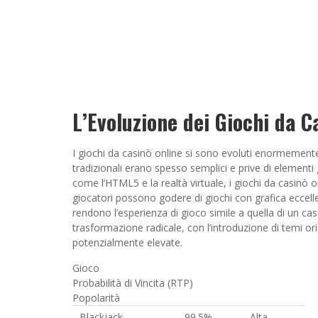
L’Evoluzione dei Giochi da C
I giochi da casinò online si sono evoluti enormemente n
tradizionali erano spesso semplici e prive di elementi g
come l’HTML5 e la realtà virtuale, i giochi da casinò on
giocatori possono godere di giochi con grafica eccellen
rendono l’esperienza di gioco simile a quella di un cas
trasformazione radicale, con l’introduzione di temi or
potenzialmente elevate.
Gioco
Probabilità di Vincita (RTP)
Popolarità
Blackjack
99.5%
Alta