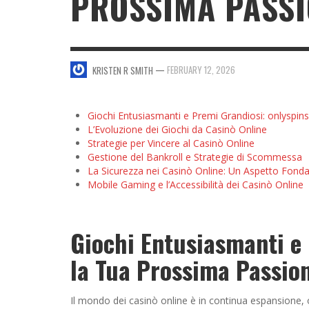
PROSSIMA PASSI
SWEET VALENTINE’S DAY DESSERTS
4 HARMFUL EFFECTS OF TEENAGE DRINKIN
KRISTEN R SMITH
,
JANUARY 17, 2014
JASON ANDERSON
,
JANUARY 20, 2014
—
FEBRUARY 12, 2026
KRISTEN R SMITH
5 WAYS TO SMOOTH OUT
FOREHEAD LINES
FO
KRISTEN R SMITH
,
AUGUST 11, 2014
Giochi Entusiasmanti e Premi Grandiosi: onlyspin
L’Evoluzione dei Giochi da Casinò Online
Strategie per Vincere al Casinò Online
Gestione del Bankroll e Strategie di Scommessa
La Sicurezza nei Casinò Online: Un Aspetto Fond
Mobile Gaming e l’Accessibilità dei Casinò Online
Giochi Entusiasmanti e 
la Tua Prossima Passion
Il mondo dei casinò online è in continua espansione, 