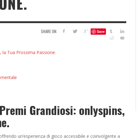
ONE.
6
S
G
H
LEARN TO CREATE YOUR 
SHARE ON:
Save
POLISH USING
EYESHADOW/PIGMENT
ILING YOUR PIGMENTS
5 FACTORS THAT LEAD TO TEENAGE DRINKING
4 REASONS TO REMAIN SINGLE THIS
s, la Tua Prossima Passione.
KRISTEN R SMITH
,
JULY 8, 20
KRISTEN R SMITH
,
JULY 14, 2014
AND ALCOHOL ABUSE
VALENTINE’S DAY
JASON ANDERSON
JASON ANDERSON
,
,
JANUARY 20, 2014
JANUARY 16, 2014
amentale
Premi Grandiosi: onlyspins,
e.
offrendo un’esperienza di gioco accessibile e coinvolgente a