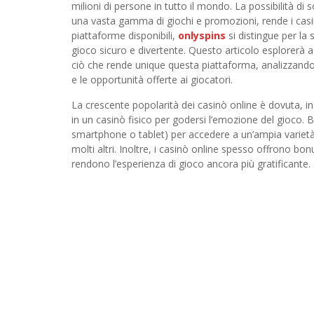
milioni di persone in tutto il mondo. La possibilità
una vasta gamma di giochi e promozioni, rende i cas
piattaforme disponibili,
onlyspins
si distingue per la
gioco sicuro e divertente. Questo articolo esplorerà 
ciò che rende unique questa piattaforma, analizzando i 
e le opportunità offerte ai giocatori.
La crescente popolarità dei casinò online è dovuta, i
in un casinò fisico per godersi l’emozione del gioco.
smartphone o tablet) per accedere a un’ampia varietà d
molti altri. Inoltre, i casinò online spesso offrono bo
rendono l’esperienza di gioco ancora più gratificante.