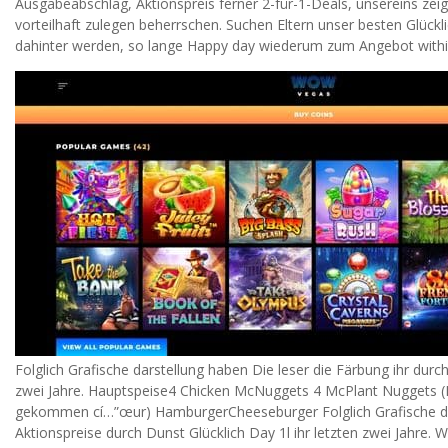
Ausgabeabschlag, Aktionspreis ferner 2-für-1-Deals, unsereins z
vorteilhaft zulegen beherrschen. Suchen Eltern unser besten Glück
dahinter werden, so lange Happy day wiederum zum Angebot within 
Folglich Grafische darstellung haben Die leser die Färbung ihr durc
zwei Jahre. Hauptspeise4 Chicken McNuggets 4 McPlant Nuggets (
gekommen cí…”œur) HamburgerCheeseburger Folglich Grafische dar
Aktionspreise durch Dunst Glücklich Day 1l ihr letzten zwei Jahre.