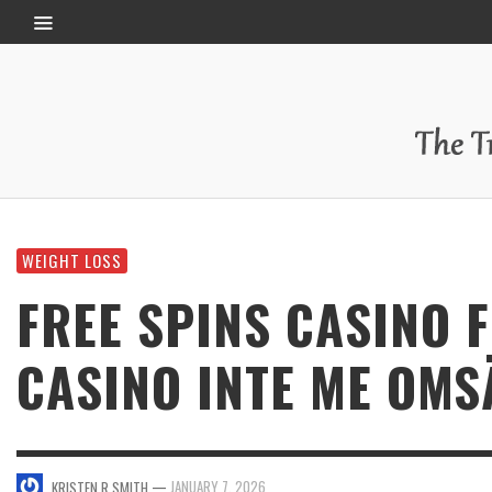
WEIGHT LOSS
FREE SPINS CASINO 
CASINO INTE ME OM
—
JANUARY 7, 2026
KRISTEN R SMITH