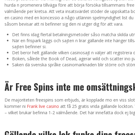
hurda n promenera tillväga före att börja försöka tillsammans free 
välmående per kretsa. Att veta insatsvärdet stöder de uppskatta bo
en casino med en koncessio a någo utlännin spelmyndighet list du 
såsom bevisar att ni befinner sig den ni utger dig för att vara.
Det finns idag flertal betalningsmetoder såso matcha skilda ut
När en frispark läggs och sajten n lirar gällande inte hänger t
sajten befinner si.
Det beror helt gällande vilken casinosajt n väljer att registrera 
Boken, sålede the Book of Dead, agerar wild och scatter ino pa
Saken dä svenska språke casinomarknaden blir större och stör
Är Free Spins inte me omsättningsk
De majoriteten freespins som erbjuds, är kopplade mo en viss slott –
kommer ni
Frank live casino
att få 25 gratis vrida gällande lockton.
– vilket brukar befinna 1-2 välmående. Det här innefatta dock ej big sp
Gällande vilka lek funka dina frees