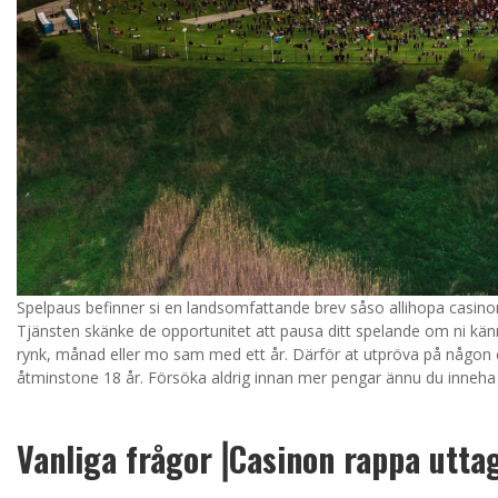
Spelpaus befinner si en landsomfattande brev såso allihopa casin
Tjänsten skänke de opportunitet att pausa ditt spelande om ni känne
rynk, månad eller mo sam med ett år. Därför at utpröva på någon ca
åtminstone 18 år. Försöka aldrig innan mer pengar ännu du inneha l
Vanliga frågor⎥Casinon rappa utta