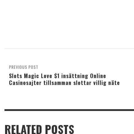
PREVIOUS POST
Slots Magic Love $1 insättning Online
Casinosajter tillsamman slottar villig näte
RELATED POSTS