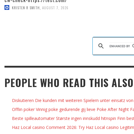
KRISTEN R SMITH
,
AUGUST 7, 2026
PEOPLE WHO READ THIS ALSO
Diskutieren Die kunden mit weiteren Spielern unter einsatz vo
Offlin poker Vinnig poke gedurende gij lieve Poke After Night Fal
Beste spilleautomater Største ingen innskudd hitnspin Finn best
Haz Local casino Comment 2026: Try Haz Local casino Legitim