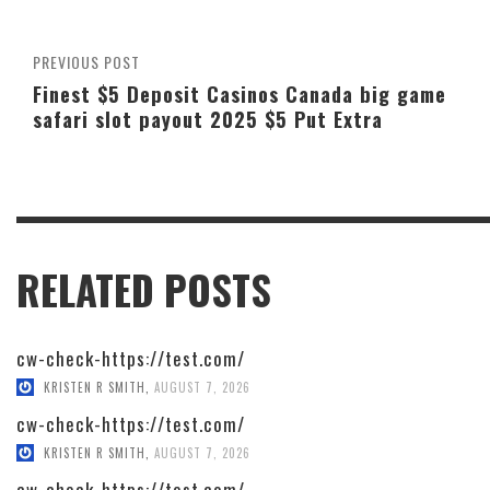
PREVIOUS POST
Finest $5 Deposit Casinos Canada big game
safari slot payout 2025 $5 Put Extra
RELATED POSTS
cw-check-https://test.com/
KRISTEN R SMITH
,
AUGUST 7, 2026
cw-check-https://test.com/
KRISTEN R SMITH
,
AUGUST 7, 2026
cw-check-https://test.com/