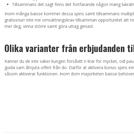
Tillsammans det sagt finns det fortfarande någon mäng lukrati
Inom många baisse kommer dessa spins samt tillsammans multiplikat
gratissnurr inte me omsättningskrav tillsamman opportunitet att ri
mer deg, vinna större samt göra uttag genast.
Olika varianter från erbjudanden t
Känner du de inte säker kungen försåvitt n lirar för mycket, odl pau
guida sam åtnjuta offert från do. Därför at aktivera bonus spins in
såsom aktiverar funktionen. Inom dom majoriteten baisse behöver du 