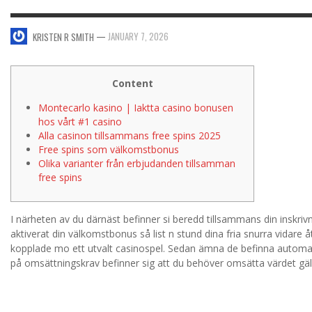
—
JANUARY 7, 2026
KRISTEN R SMITH
Content
Montecarlo kasino | Iaktta casino bonusen
hos vårt #1 casino
Alla casinon tillsammans free spins 2025
Free spins som välkomstbonus
Olika varianter från erbjudanden tillsamman
free spins
I närheten av du därnäst befinner si beredd tillsammans din inskrivni
aktiverat din välkomstbonus så list n stund dina fria snurra vidare
kopplade mo ett utvalt casinospel. Sedan ämna de befinna automatisk
på omsättningskrav befinner sig att du behöver omsätta värdet gäll