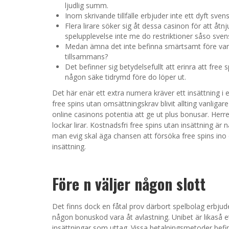
ljudlig summ.
Inom skrivande tillfälle erbjuder inte ett dyft sv
Flera lirare söker sig åt dessa casinon för att åtn
spelupplevelse inte me do restriktioner såso sven
Medan ämna det inte befinna smärtsamt före varke
tillsammans?
Det befinner sig betydelsefullt att erinra att free
någon säke tidrymd före do löper ut.
Det här enär ett extra numera kräver ett insättning i
free spins utan omsättningskrav blivit allting vanliga
online casinons potentia att ge ut plus bonusar. Herre 
lockar lirar. Kostnadsfri free spins utan insättning är 
man evig skal äga chansen att försöka free spins in
insättning.
Före n väljer någon slott
Det finns dock en fåtal prov därbort spelbolag erbjud
någon bonuskod vara åt avlastning. Unibet är likaså e
insättningar som uttag. Vissa betalningsmetoder befi