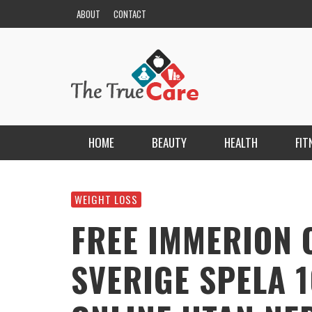
ABOUT
CONTACT
HOME
BEAUTY
HEALTH
FIT
HAIR
ESCORT BAYANLAR TÜRKIYE’NIN EN ELIT
ESCORT PORTALI
WEIGHT LOSS
NAILS
KRISTEN R SMITH
,
MARCH 14, 2026
FREE IMMERION 
SKIN
SVERIGE SPELA 