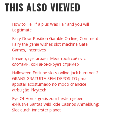
THIS ALSO VIEWED
 THINGS TO DO WITH YOUR BOYFRIEND AT
YMPTOMS AND SIGNS OF PREGNANCY
OME ON VALENTINE’S DAY
JASON ANDERSON
,
JANUARY 3, 2014
How to Tell if a plus Was Fair and you will
KRISTEN R SMITH
,
JANUARY 16, 2014
OWN NAIL
Legitimate
Fairy Door Position Gamble On line, Comment
Fairy the genie wishes slot machine Gate
14
Games, Incentives
Казино, где играет Мелстрой сайты с
слотами, кои анонсирует стример
Halloween Fortune slots online jack hammer 2
GRANS GRATUITA SEM DEPOSITO para
apostar acostumado no modo criancice
atrbuição Playtech
Eye Of Horus gratis zum besten geben
exklusive Santas Wild Ride Casinos Anmeldung:
Slot durch Innerster planet