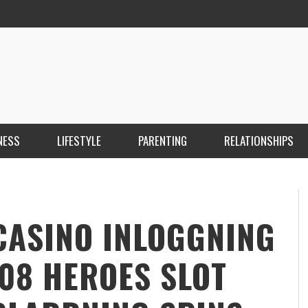
NESS
LIFESTYLE
PARENTING
RELATIONSHIPS
ANKARA ESCORT ÇANKAYA ESCORT KIZILAY
İ
ESCORT
E
KRISTEN R SMITH
,
MARCH 14, 2026
CASINO INLOGGNING
108 HEROES SLOT