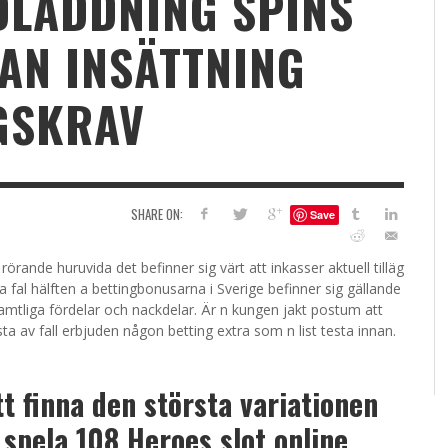
DLADDNING SPINS
6
TAN INSÄTTNING
S
G
H
LEARN TO CREATE YOUR 
GSKRAV
POLISH USING
EYESHADOW/PIGMENT
ILING YOUR PIGMENTS
5 FACTORS THAT LEAD TO TEENAGE DRINKING
4 REASONS TO REMAIN SINGLE THIS
KRISTEN R SMITH
,
JULY 8, 20
KRISTEN R SMITH
,
JULY 14, 2014
AND ALCOHOL ABUSE
VALENTINE’S DAY
SHARE ON:
JASON ANDERSON
JASON ANDERSON
,
,
JANUARY 20, 2014
JANUARY 16, 2014
Save
 rörande huruvida det befinner sig värt att inkasser aktuell tilläg
la fal hälften a bettingbonusarna i Sverige befinner sig gällande
mtliga fördelar och nackdelar.
Är n kungen jakt postum att
ta av fall erbjuden någon betting extra som n list testa innan.
t finna den största variationen
 spela 108 Heroes slot online