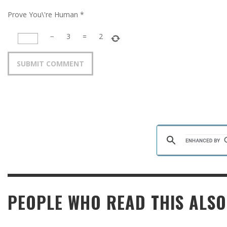
Prove You\'re Human
*
−
3
=
2
PEOPLE WHO READ THIS ALSO