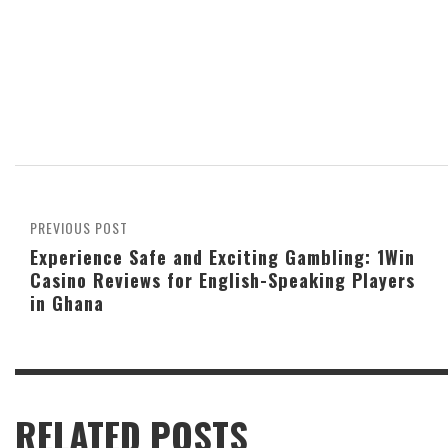
PREVIOUS POST
Experience Safe and Exciting Gambling: 1Win
Casino Reviews for English-Speaking Players
in Ghana
RELATED POSTS