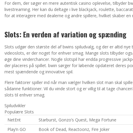
For dem, der søger en mere autentisk casino oplevelse, tilbyder bwin 
livestreaming. Her kan du deltage i live blackjack, roulette, baccara
for at interagere med dealerne og andre spillere, hvilket skaber en
Slots: En verden af variation og spænding
Slots udgør den største del af bwins spiludvalg, og der er altid nye t
videoslots, er der noget for enhver smag. Mange slots tilbyder ogs
øge dine vinderchancer. Nogle slotspil har endda progressive jackp
der placeres på spillet. bwin sørger for løbende opdateret deres por
mest spændende og innovative spil.
Flere faktorer spiller ind når man vælger hvilken slot man skal spi
sådanne funktioner. Vil du vinde stort og er villig til at tage chance
slots til enhver smag.
Spiludvikler
Populære Slots
NetEnt
Starburst, Gonzo’s Quest, Mega Fortune
Play’n GO
Book of Dead, Reactoonz, Fire Joker