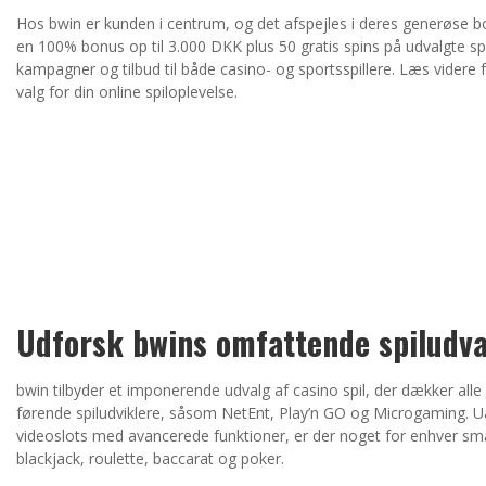
Hos bwin er kunden i centrum, og det afspejles i deres generøse
en 100% bonus op til 3.000 DKK plus 50 gratis spins på udvalgte sp
kampagner og tilbud til både casino- og sportsspillere. Læs videre
valg for din online spiloplevelse.
Udforsk bwins omfattende spiludva
bwin tilbyder et imponerende udvalg af casino spil, der dækker all
førende spiludviklere, såsom NetEnt, Play’n GO og Microgaming. 
videoslots med avancerede funktioner, er der noget for enhver sma
blackjack, roulette, baccarat og poker.