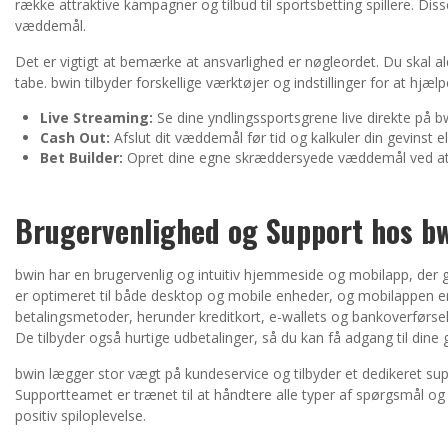
række attraktive kampagner og tilbud til sportsbetting spillere. D
væddemål.
Det er vigtigt at bemærke at ansvarlighed er nøgleordet. Du skal ald
tabe. bwin tilbyder forskellige værktøjer og indstillinger for at hj
Live Streaming:
Se dine yndlingssportsgrene live direkte på b
Cash Out:
Afslut dit væddemål før tid og kalkuler din gevinst el
Bet Builder:
Opret dine egne skræddersyede væddemål ved at k
Brugervenlighed og Support hos b
bwin har en brugervenlig og intuitiv hjemmeside og mobilapp, der 
er optimeret til både desktop og mobile enheder, og mobilappen er t
betalingsmetoder, herunder kreditkort, e-wallets og bankoverførsel,
De tilbyder også hurtige udbetalinger, så du kan få adgang til dine g
bwin lægger stor vægt på kundeservice og tilbyder et dedikeret supp
Supportteamet er trænet til at håndtere alle typer af spørgsmål og
positiv spiloplevelse.