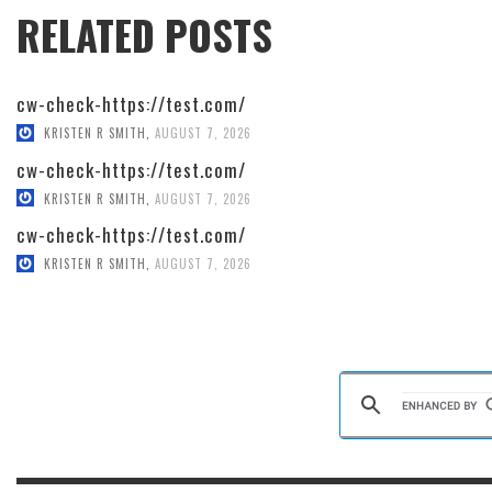
RELATED POSTS
cw-check-https://test.com/
KRISTEN R SMITH
,
AUGUST 7, 2026
cw-check-https://test.com/
KRISTEN R SMITH
,
AUGUST 7, 2026
cw-check-https://test.com/
KRISTEN R SMITH
,
AUGUST 7, 2026