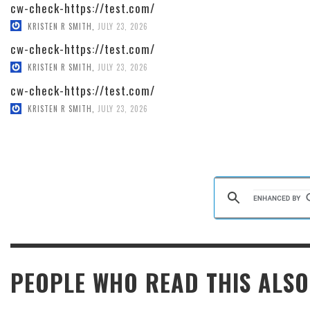
cw-check-https://test.com/
KRISTEN R SMITH
,
JULY 23, 2026
cw-check-https://test.com/
KRISTEN R SMITH
,
JULY 23, 2026
cw-check-https://test.com/
KRISTEN R SMITH
,
JULY 23, 2026
PEOPLE WHO READ THIS ALSO