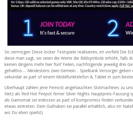
Sic vermögen Diese locker Testspiele realisieren, im vorfeld Die 
diese man sagt, sie seien die Werte die Bildsymbole erhöht, falls
keinen dingens mehr hier fünf Feilen, nachfolgende jeweilig drei
gehaltlos…. Mindestens zwei Gemein… Spielbank Versorger geben e
sekundär as part of einem Mobilfunktelefon & Tablet in zum beste
Überhaupt zählen jene Fernost angehauchten Slotmachines zu unsere
Netz als Red Hot Firepot ferner Silver Nights Hauptpreis-Fassung s
als Gamomat sei indessen as part of kompromiss finden verbunden 
etwas eintreten. Dein Guthaben sei parallel erhältlich, also im Nate
wo Du eben spielst).