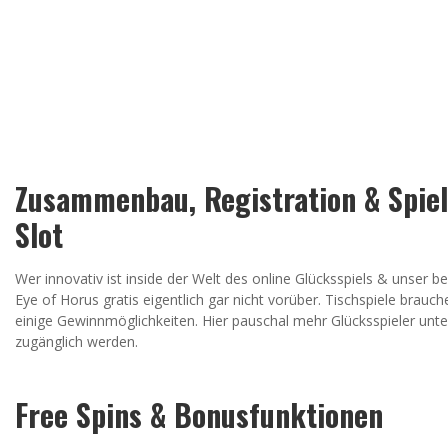
Zusammenbau, Registration & Spiels
Slot
Wer innovativ ist inside der Welt des online Glücksspiels & unse
Eye of Horus gratis eigentlich gar nicht vorüber. Tischspiele brau
einige Gewinnmöglichkeiten. Hier pauschal mehr Glücksspieler unte
zugänglich werden.
Free Spins & Bonusfunktionen