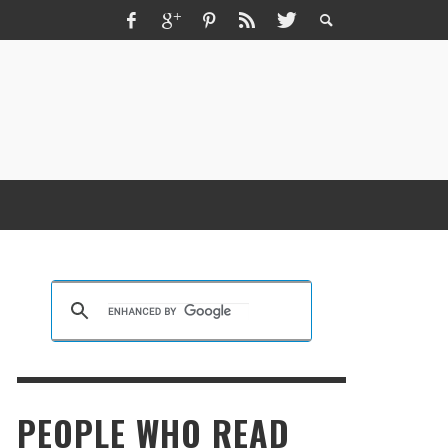
ZMIR ESCORT ESCORT İZMIR İZMIR RUS
SCORT
KRISTEN R SMITH
,
MARCH 14, 2026
PEOPLE WHO READ