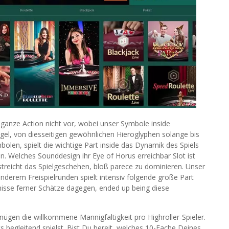
 ganze Action nicht vor, wobei unser Symbole inside
gel, von diesseitigen gewöhnlichen Hieroglyphen solange bis
len, spielt die wichtige Part inside das Dynamik des Spiels
n. Welches Sounddesign ihr Eye of Horus erreichbar Slot ist
streicht das Spielgeschehen, bloß parece zu dominieren. Unser
derem Freispielrunden spielt intensiv folgende große Part
isse ferner Schätze dagegen, ended up being diese
nügen die willkommene Mannigfaltigkeit pro Highroller-Spieler.
s begleitend spielst. Bist Du bereit, welches 10-Fache Deines