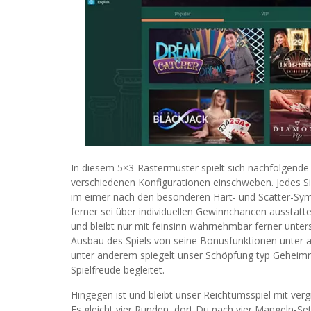
In diesem 5×3-Rastermuster spielt sich nachfolgende
verschiedenen Konfigurationen einschweben. Jedes Si
im eimer nach den besonderen Hart- und Scatter-Symbo
ferner sei über individuellen Gewinnchancen ausstatte
und bleibt nur mit feinsinn wahrnehmbar ferner unter
Ausbau des Spiels von seine Bonusfunktionen unter an
unter anderem spiegelt unser Schöpfung typ Geheimn
Spielfreude begleitet.
Hingegen ist und bleibt unser Reichtumsspiel mit verg
Es gleicht vier Runden, dort Du nach vier Mangeln-Set