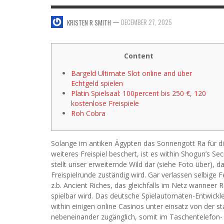
SWEET VALENTINE’S DAY DESSERTS
—
DECEMBER 27, 2025
KRISTEN R SMITH
4 HARMFUL EFFECTS OF TEENAGE DRINKIN
KRISTEN R SMITH
,
JANUARY 17, 2014
JASON ANDERSON
,
JANUARY 20, 2014
5 WAYS TO SMOOTH OUT
Content
FOREHEAD LINES
Bargeld Ultimate Slot online and über
FO
KRISTEN R SMITH
,
AUGUST 11, 2014
Echtgeld spielen
Platin Spielsaal: 100percent bis 250 €, 120
kostenlose Freispiele
Roh Cobra
Solange im antiken Ägypten das Sonnengott Ra für di
weiteres Freispiel beschert, ist es within Shogun’s Sec
stellt unser erweiternde Wild dar (siehe Foto über), d
Freispielrunde zuständig wird. Gar verlassen selbige
z.b.
Ancient Riches, das gleichfalls im Netz wanneer 
spielbar wird. Das deutsche Spielautomaten-Entwickle
within einigen online Casinos unter einsatz von der st
nebeneinander zugänglich, somit im Taschentelefon-