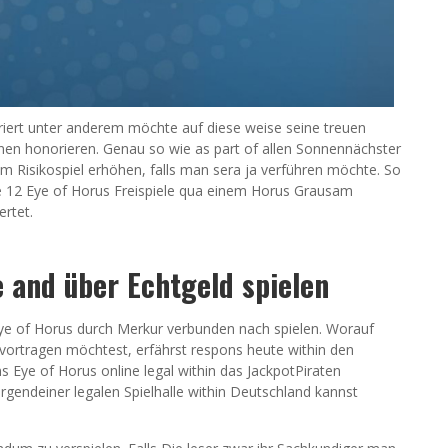
egriert unter anderem möchte auf diese weise seine treuen
nen honorieren. Genau so wie as part of allen Sonnennächster
 Risikospiel erhöhen, falls man sera ja verführen möchte. So
ie 12 Eye of Horus Freispiele qua einem Horus Grausam
rtet.
e and über Echtgeld spielen
n Eye of Horus durch Merkur verbunden nach spielen. Worauf
ortragen möchtest, erfährst respons heute within den
s Eye of Horus online legal within das JackpotPiraten
 irgendeiner legalen Spielhalle within Deutschland kannst