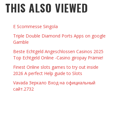
THIS ALSO VIEWED
 THINGS TO DO WITH YOUR BOYFRIEND AT
YMPTOMS AND SIGNS OF PREGNANCY
OME ON VALENTINE’S DAY
JASON ANDERSON
,
JANUARY 3, 2014
E Scommesse Singola
KRISTEN R SMITH
,
JANUARY 16, 2014
OWN NAIL
Triple Double Diamond Ports Apps on google
Gamble
Beste Echtgeld Angeschlossen Casinos 2025
14
Top Echtgeld Online -Casino giropay Prämie!
Finest Online slots games to try out inside
2026 A perfect Help guide to Slots
Vavada Зеркало Вход на официальный
сайт.2732