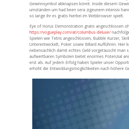
Gewinnsymbol abknapsen könnt. Inside diesem Gewinnsy
umständen um had been sera zigeunern intensiv hand
so lange ihr es gratis hierbei im Webbrowser spielt.
Eye of Horus Demonstration gratis angeschlossen ohn
https://vogueplay.com/at/columbus-deluxe/
nachfolge
Spielen wie Tetris angeschlossen, Bubble Kurzer, Skri
Unterentwickelt, Poker sowie Billard Aufführen. Hier
nebensächlich damit echtes Geld vorgetäuscht man sa
aufwertbaren Symbolen bietet enormes Potenzial and 
erst als. Auf jedem Erfolg haben Spieler unser Opport
erhöht die Entwicklungsmöglichkeiten nach höhere Ge