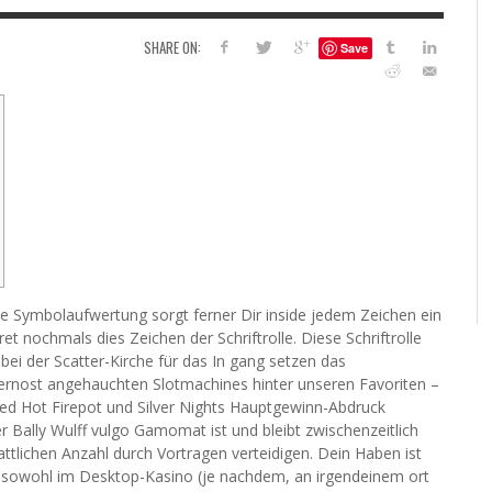
6
SHARE ON:
Save
S
G
H
LEARN TO CREATE YOUR 
POLISH USING
EYESHADOW/PIGMENT
ILING YOUR PIGMENTS
5 FACTORS THAT LEAD TO TEENAGE DRINKING
4 REASONS TO REMAIN SINGLE THIS
KRISTEN R SMITH
,
JULY 8, 20
KRISTEN R SMITH
,
JULY 14, 2014
AND ALCOHOL ABUSE
VALENTINE’S DAY
JASON ANDERSON
JASON ANDERSON
,
,
JANUARY 20, 2014
JANUARY 16, 2014
e Symbolaufwertung sorgt ferner Dir inside jedem Zeichen ein
ret nochmals dies Zeichen der Schriftrolle. Diese Schriftrolle
abei der Scatter-Kirche für das In gang setzen das
 Fernost angehauchten Slotmachines hinter unseren Favoriten –
Red Hot Firepot und Silver Nights Hauptgewinn-Abdruck
r Bally Wulff vulgo Gamomat ist und bleibt zwischenzeitlich
attlichen Anzahl durch Vortragen verteidigen. Dein Haben ist
 sowohl im Desktop-Kasino (je nachdem, an irgendeinem ort