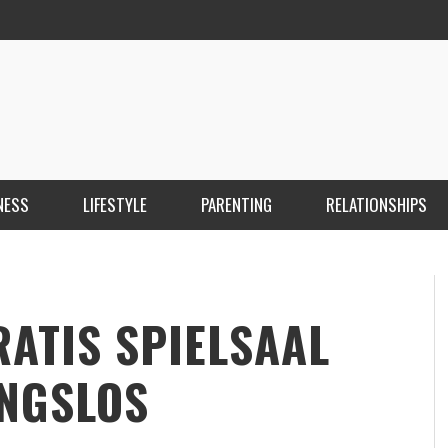
NESS
LIFESTYLE
PARENTING
RELATIONSHIPS
ANKARA ESCORT ÇANKAYA ESCORT KIZILAY
İ
ESCORT
E
KRISTEN R SMITH
,
MARCH 14, 2026
RATIS SPIELSAAL
UNGSLOS