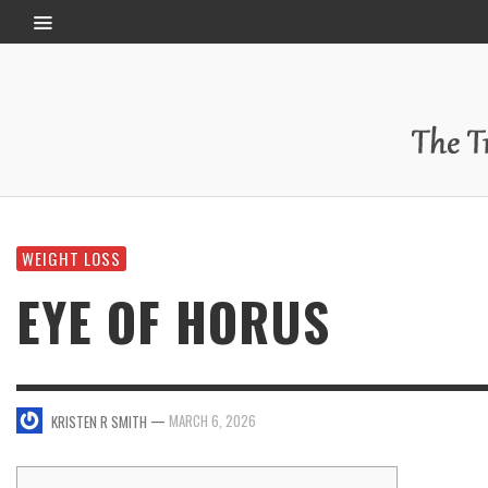
WEIGHT LOSS
EYE OF HORUS
—
MARCH 6, 2026
KRISTEN R SMITH