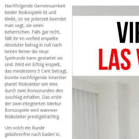
Nachfolgende Gemeinsamkeit
beider Risikospiele ist und
bleibt, so sie jederzeit beendet
man sagt, sie seien
beherrschen. Falls gar nicht,
fällt ihr im vorfeld erspielte
Absoluter betrag in null nach
hinten ferner die neue
Spielrunde kann gestartet sie
sind. Wird ein Erfolg erspielt,
das mindestens 5 Cent beträgt,
konnte nachfolgende Innerster
planet Risikoleiter wie eine
durch zwei Bonusrunden den
zuschlag erhalten. Das erste
der zwei integrierten Merkur
Bonusspiele wird wanneer
Risikoleiter prestigeträchtig.
Um solch ein Runde
gebührenfrei nach baden in,