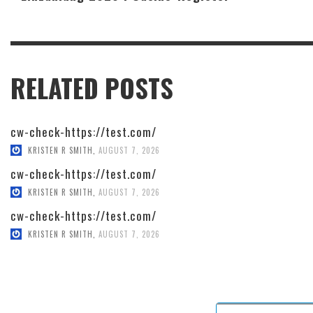
RELATED POSTS
cw-check-https://test.com/
KRISTEN R SMITH
,
AUGUST 7, 2026
cw-check-https://test.com/
KRISTEN R SMITH
,
AUGUST 7, 2026
cw-check-https://test.com/
KRISTEN R SMITH
,
AUGUST 7, 2026