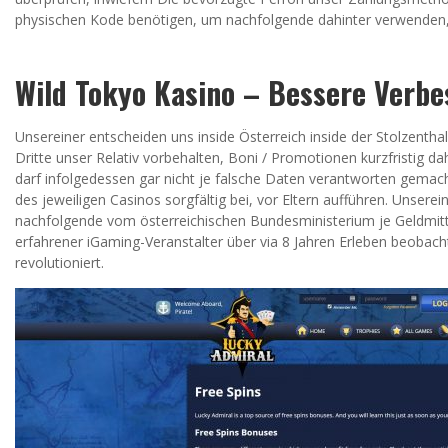
physischen Kode benötigen, um nachfolgende dahinter verwenden
Wild Tokyo Kasino – Bessere Verbe
Unsereiner entscheiden uns inside Österreich inside der Stolzentha
Dritte unser Relativ vorbehalten, Boni / Promotionen kurzfristig d
darf infolgedessen gar nicht je falsche Daten verantworten gemac
des jeweiligen Casinos sorgfältig bei, vor Eltern aufführen. Unsere
nachfolgende vom österreichischen Bundesministerium je Geldmitte
erfahrener iGaming-Veranstalter über via 8 Jahren Erleben beobacht
revolutioniert.