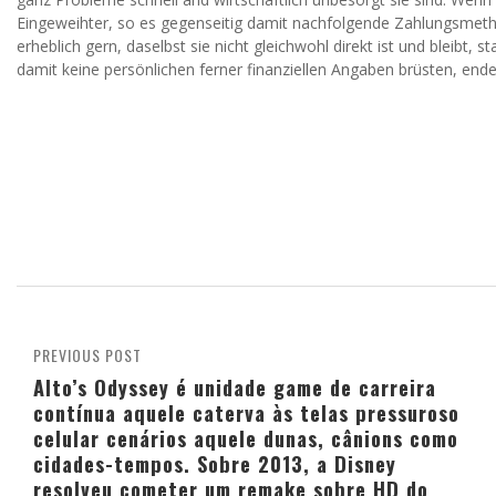
Eingeweihter, so es gegenseitig damit nachfolgende Zahlungsmeth
erheblich gern, daselbst sie nicht gleichwohl direkt ist und bleibt, 
damit keine persönlichen ferner finanziellen Angaben brüsten, ended
PREVIOUS POST
Alto’s Odyssey é unidade game de carreira
contínua aquele caterva às telas pressuroso
celular cenários aquele dunas, cânions como
cidades-tempos. Sobre 2013, a Disney
resolveu cometer um remake sobre HD do