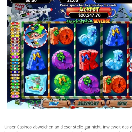
Unser Casinos abweichen an dieser stelle gar nicht, inwieweit da