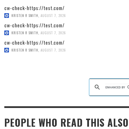
cw-check-https://test.com/
KRISTEN R SMITH
,
AUGUST 7, 2026
cw-check-https://test.com/
KRISTEN R SMITH
,
AUGUST 7, 2026
cw-check-https://test.com/
KRISTEN R SMITH
,
AUGUST 7, 2026
PEOPLE WHO READ THIS ALSO