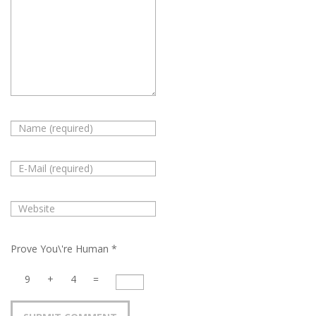
Prove You\'re Human
*
9
+
4
=