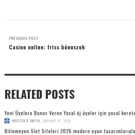
PREVIOUS POST
Casino online: friss bónuszok
RELATED POSTS
Yeni Üyelere Bonus Veren Yasal új üyeler için yasal keret
KRISTEN R SMITH
,
JANUARY 16, 2026
Bilinmeyen Slot Siteleri 2026 modern oyun tasarımlarıyla