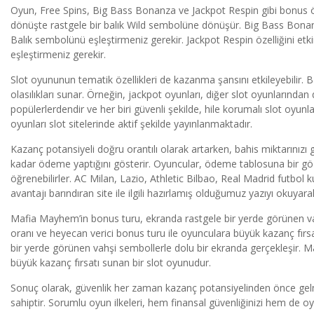
Oyun, Free Spins, Big Bass Bonanza ve Jackpot Respin gibi bonus özel
dönüşte rastgele bir balık Wild sembolüne dönüşür. Big Bass Bonanz
Balık sembolünü eşleştirmeniz gerekir. Jackpot Respin özelliğini et
eşleştirmeniz gerekir.
Slot oyununun tematik özellikleri de kazanma şansını etkileyebilir. 
olasılıkları sunar. Örneğin, jackpot oyunları, diğer slot oyunlarından 
popülerlerdendir ve her biri güvenli şekilde, hile korumalı slot oyunla
oyunları slot sitelerinde aktif şekilde yayınlanmaktadır.
Kazanç potansiyeli doğru orantılı olarak artarken, bahis miktarın
kadar ödeme yaptığını gösterir. Oyuncular, ödeme tablosuna bir 
öğrenebilirler. AC Milan, Lazio, Athletic Bilbao, Real Madrid futbol 
avantajı barındıran site ile ilgili hazırlamış olduğumuz yazıyı okuyara
Mafia Mayhem’in bonus turu, ekranda rastgele bir yerde görünen v
oranı ve heyecan verici bonus turu ile oyunculara büyük kazanç fır
bir yerde görünen vahşi sembollerle dolu bir ekranda gerçekleşir. 
büyük kazanç fırsatı sunan bir slot oyunudur.
Sonuç olarak, güvenlik her zaman kazanç potansiyelinden önce gelmel
sahiptir. Sorumlu oyun ilkeleri, hem finansal güvenliğinizi hem de oy