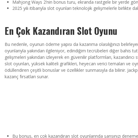
Mahjong Ways 2’nin bonus turu, ekranda rastgele bir yerde görü
2025 yılı itibarıyla slot oyunları teknolojik gelişmelerle birlikte d
En Çok Kazandıran Slot Oyunu
Bu nedenle, oyunun ödeme yapısı da kazanma olasılığınızı belirleyen
oyunlarıyla yakından ilgileniyor, edindiğim tecrübeleri diğer bahis 
gelişmeleri yakından izleyerek en güvenilir platformları, kazandırıcı 
slot oyunları, yüksek kaliteli grafikleri, heyecan verici temaları ve o
ödüllendiren çeşitli bonuslar ve özellikler sunmasıyla da bilinir. Jack
kazanç fırsatları sunar.
Bu bonus, en çok kazandıran slot oyunlarında şansınızı denemek 