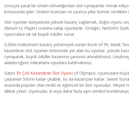
Sonuçta yasal bir ortam olmadığından slot oynayanlar merak ediyorlar. T
konusunda iyiler. Onların lisansları ve uzunca yıllar hizmet verdikleri 
Slot oyunları dünyasında yüksek kazanç sağlamak, doğru oyunu seç
(Return to Player) oranına sahip oyunlardır. Örneğin, NetEnt’in Star
oyunculara sık sık büyük ödüller sunar.
5,000x maksimum kazanç potansiyeli sunan Book of 99, klasik “book
kazandıran slot oyunları listemizde yer alan bu oyunlar, yüksek kaz
oynayarak, büyük ödüller kazanma şansınızı artırabilirsiniz. Unutm
alabileceğiniz miktarlarla oyunlara katılmalısınız.
Gates
En Çok Kazandıran Slot Oyunu
of Olympus, oyunculara büyük 
çarpanlar 500x’e kadar çıkabilir, bu da kazançları katlar. Sweet Bona
arasında popüler olan renkli ve eğlenceli bir slot oyunudur. Meyve te
dikkat çeker. Oyuncular, 8 veya daha fazla aynı sembol kombinasyo