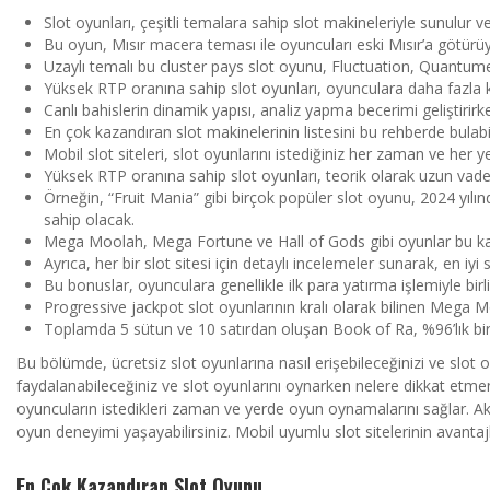
Slot oyunları, çeşitli temalara sahip slot makineleriyle sunulur ve h
Bu oyun, Mısır macera teması ile oyuncuları eski Mısır’a götürüy
Uzaylı temalı bu cluster pays slot oyunu, Fluctuation, Quantume
Yüksek RTP oranına sahip slot oyunları, oyunculara daha fazla k
Canlı bahislerin dinamik yapısı, analiz yapma becerimi geliştiri
En çok kazandıran slot makinelerinin listesini bu rehberde bulabil
Mobil slot siteleri, slot oyunlarını istediğiniz her zaman ve her
Yüksek RTP oranına sahip slot oyunları, teorik olarak uzun vad
Örneğin, “Fruit Mania” gibi birçok popüler slot oyunu, 2024 yılı
sahip olacak.
Mega Moolah, Mega Fortune ve Hall of Gods gibi oyunlar bu ka
Ayrıca, her bir slot sitesi için detaylı incelemeler sunarak, en iy
Bu bonuslar, oyunculara genellikle ilk para yatırma işlemiyle birl
Progressive jackpot slot oyunlarının kralı olarak bilinen Mega 
Toplamda 5 sütun ve 10 satırdan oluşan Book of Ra, %96’lık bir
Bu bölümde, ücretsiz slot oyunlarına nasıl erişebileceğinizi ve slot 
faydalanabileceğiniz ve slot oyunlarını oynarken nelere dikkat etmeni
oyuncuların istedikleri zaman ve yerde oyun oynamalarını sağlar. Akıllı
oyun deneyimi yaşayabilirsiniz. Mobil uyumlu slot sitelerinin avantajl
En Çok Kazandıran Slot Oyunu