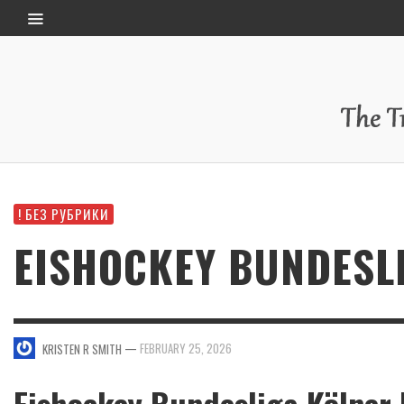
! БЕЗ РУБРИКИ
EISHOCKEY BUNDESL
—
FEBRUARY 25, 2026
KRISTEN R SMITH
Eishockey Bundesliga Kölner 