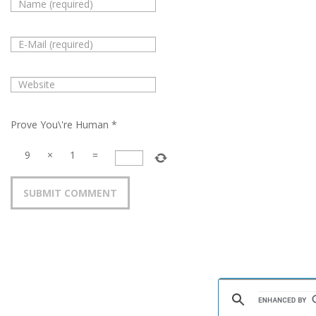
Prove You\'re Human
*
9
×
1
=