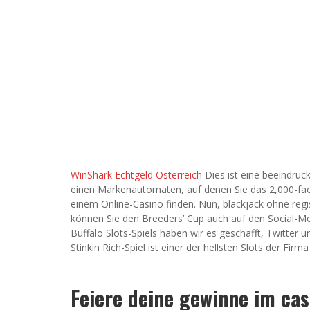
WinShark Echtgeld Österreich
Dies ist eine beeindruc
einen Markenautomaten, auf denen Sie das 2,000-fache
einem Online-Casino finden. Nun, blackjack ohne regi
können Sie den Breeders’ Cup auch auf den Social-M
Buffalo Slots-Spiels haben wir es geschafft, Twitter 
Stinkin Rich-Spiel ist einer der hellsten Slots der Firm
Feiere deine gewinne im cas