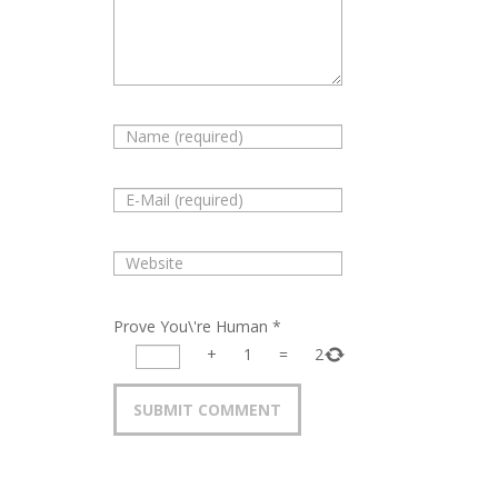
Prove You\'re Human
*
+
1
=
2