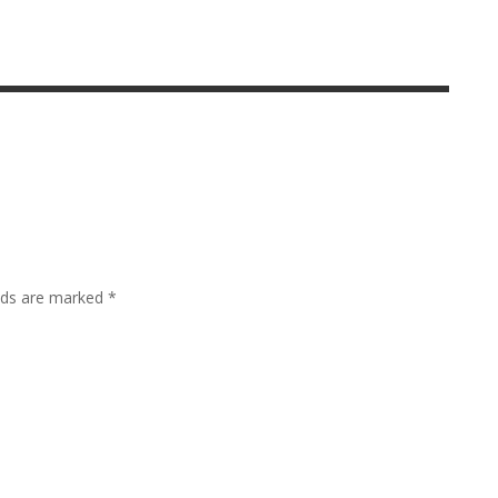
lds are marked
*