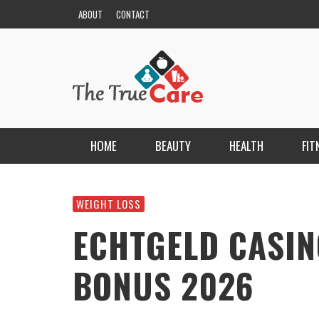
ABOUT
CONTACT
HOME
BEAUTY
HEALTH
FIT
HAIR
ESCORT BAYANLAR TÜRKIYE’NIN EN ELIT
ESCORT PORTALI
WEIGHT LOSS
NAILS
KRISTEN R SMITH
,
MARCH 14, 2026
ECHTGELD CASIN
SKIN
BONUS 2026