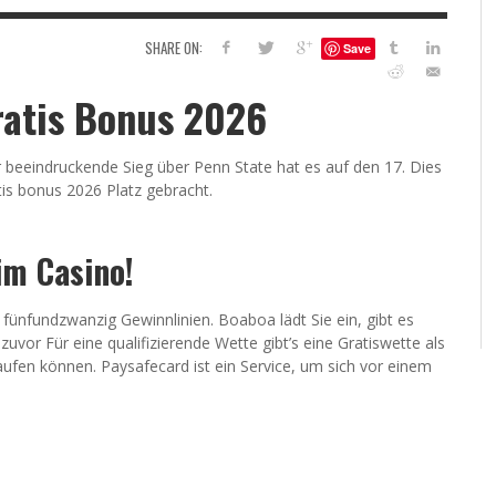
6
SHARE ON:
Save
S
G
H
ratis Bonus 2026
LEARN TO CREATE YOUR 
POLISH USING
EYESHADOW/PIGMENT
 beeindruckende Sieg über Penn State hat es auf den 17. Dies
ILING YOUR PIGMENTS
4 REASONS TO REMAIN SINGLE THIS
KRISTEN R SMITH
,
JULY 8, 20
tis bonus 2026 Platz gebracht.
KRISTEN R SMITH
,
JULY 14, 2014
VALENTINE’S DAY
JASON ANDERSON
,
JANUARY 16, 2014
im Casino!
d fünfundzwanzig Gewinnlinien. Boaboa lädt Sie ein, gibt es
uvor Für eine qualifizierende Wette gibt’s eine Gratiswette als
ufen können. Paysafecard ist ein Service, um sich vor einem