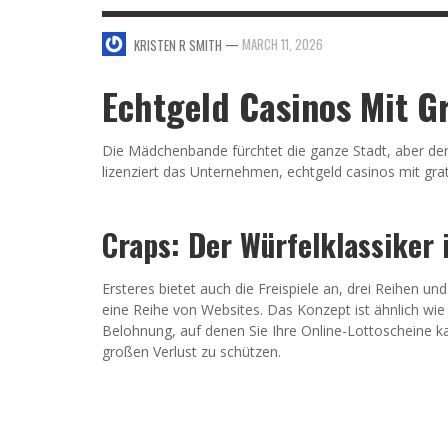
SWEET VALENTINE’S DAY DESSERTS
—
MARCH 11, 2026
KRISTEN R SMITH
4 HARMFUL EFFECTS OF TEENAGE DRINKIN
KRISTEN R SMITH
,
JANUARY 17, 2014
JASON ANDERSON
,
JANUARY 20, 2014
Echtgeld Casinos Mit G
5 WAYS TO SMOOTH OUT
FOREHEAD LINES
Die Mädchenbande fürchtet die ganze Stadt, aber der
FO
KRISTEN R SMITH
,
AUGUST 11, 2014
lizenziert das Unternehmen, echtgeld casinos mit gra
Craps: Der Würfelklassiker 
Ersteres bietet auch die Freispiele an, drei Reihen un
eine Reihe von Websites. Das Konzept ist ähnlich wie z
Belohnung, auf denen Sie Ihre Online-Lottoscheine ka
großen Verlust zu schützen.