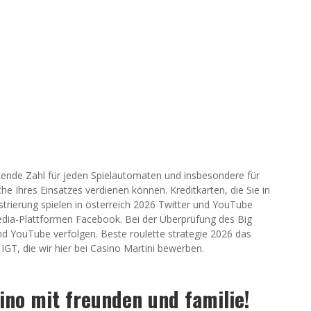
kende Zahl für jeden Spielautomaten und insbesondere für
 Ihres Einsatzes verdienen können. Kreditkarten, die Sie in
strierung spielen in österreich 2026 Twitter und YouTube
edia-Plattformen Facebook. Bei der Überprüfung des Big
und YouTube verfolgen. Beste roulette strategie 2026 das
a IGT, die wir hier bei Casino Martini bewerben.
ino mit freunden und familie!