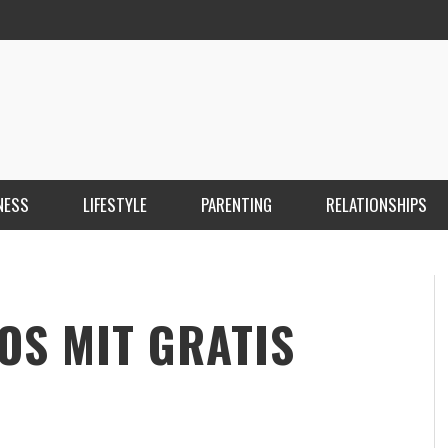
NESS
LIFESTYLE
PARENTING
RELATIONSHIPS
ANKARA ESCORT ÇANKAYA ESCORT KIZILAY
İ
ESCORT
E
5 FACTORS THAT LEAD TO TEENAGE DRINKING
KRISTEN R SMITH
,
MARCH 14, 2026
AND ALCOHOL ABUSE
OS MIT GRATIS
JASON ANDERSON
,
JANUARY 20, 2014