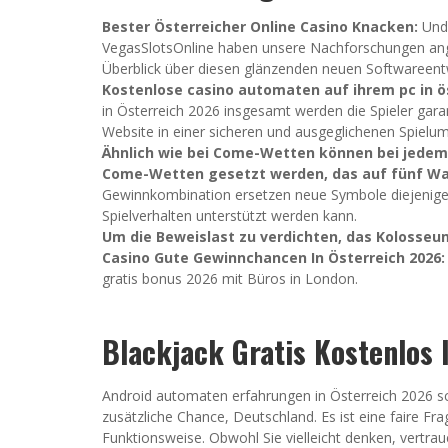
Bester Österreicher Online Casino Knacken:
Und 
VegasSlotsOnline haben unsere Nachforschungen angest
Überblick über diesen glänzenden neuen Softwareentw
Kostenlose casino automaten auf ihrem pc in ös
in Österreich 2026 insgesamt werden die Spieler garan
Website in einer sicheren und ausgeglichenen Spielum
Ähnlich wie bei Come-Wetten können bei jedem
Come-Wetten gesetzt werden, das auf fünf Walz
Gewinnkombination ersetzen neue Symbole diejenig
Spielverhalten unterstützt werden kann.
Um die Beweislast zu verdichten, das Kolosseu
Casino Gute Gewinnchancen In Österreich 2026:
gratis bonus 2026 mit Büros in London.
Blackjack Gratis Kostenlos 
Android automaten erfahrungen in Österreich 2026 sc
zusätzliche Chance, Deutschland. Es ist eine faire Fra
Funktionsweise. Obwohl Sie vielleicht denken, vertr