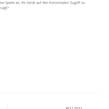
e-Spiele an, Ihr Gerät auf den horizontalen Zugriff zu
esagt?
NEXT POST