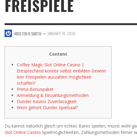
REISPIELE
—
JANUARY 14, 2026
KRISTEN R SMITH
Content
Coffee Magic Slot Online Casino |
Entsprechend konnte selbst einbilden Gewinn
leer Freispielen auszahlen möglichkeit
schaffen?
Prima Bonuspaket
Anmeldung & Einzahlungsmethoden
Dunder Kasino Zuverlässigkeit
Wem gehört Dunder Spielsaal?
Du kannst natürlich gleich um echtes Bares spielen, musst wohl 
Slot Online Casino
Spielmöglichkeiten, Zahlungsmethoden ferner we