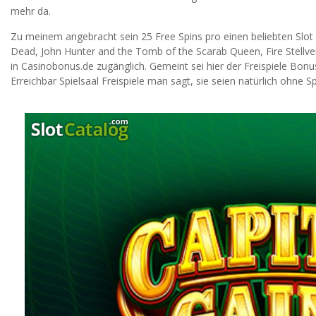
mehr da.
Zu meinem angebracht sein 25 Free Spins pro einen beliebten Slot
Dead, John Hunter and the Tomb of the Scarab Queen, Fire Stellver
in Casinobonus.de zugänglich. Gemeint sei hier der Freispiele Bonu
Erreichbar Spielsaal Freispiele man sagt, sie seien natürlich ohne 