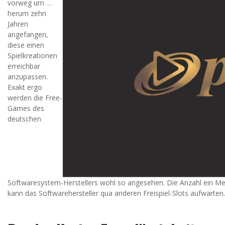
vorweg um …
herum zehn
Jahren
angefangen,
diese einen
Spielkreationen
erreichbar
anzupassen.
Exakt ergo
werden die Free-
Games des
deutschen
Softwaresystem-Herstellers wohl so angesehen. Die Anzahl ein Merku
kann das Softwarehersteller qua anderen Freispiel-Slots aufwarten.