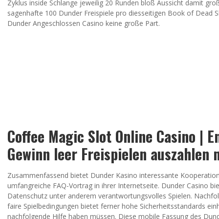
Zyklus inside Schlange jeweilig 20 Runden bloß Aussicht damit gro
sagenhafte 100 Dunder Freispiele pro diesseitigen Book of Dead Sl
Dunder Angeschlossen Casino keine große Part.
Coffee Magic Slot Online Casino | 
Gewinn leer Freispielen auszahlen 
Zusammenfassend bietet Dunder Kasino interessante Kooperation un
umfangreiche FAQ-Vortrag in ihrer Internetseite. Dunder Casino bie
Datenschutz unter anderem verantwortungsvolles Spielen. Nachfol
faire Spielbedingungen bietet ferner hohe Sicherheitsstandards ein
nachfolgende Hilfe haben müssen. Diese mobile Fassung des Dunde