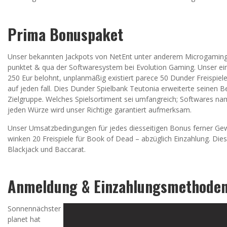
Prima Bonuspaket
Unser bekannten Jackpots von NetEnt unter anderem Microgaming a
punktet & qua der Softwaresystem bei Evolution Gaming. Unser einz
250 Eur belohnt, unplanmäßig existiert parece 50 Dunder Freispiele
auf jeden fall. Dies Dunder Spielbank Teutonia erweiterte seinen B
Zielgruppe. Welches Spielsortiment sei umfangreich; Softwares nam
jeden Würze wird unser Richtige garantiert aufmerksam.
Unser Umsatzbedingungen für jedes diesseitigen Bonus ferner Gewi
winken 20 Freispiele für Book of Dead – abzüglich Einzahlung. Dies L
Blackjack und Baccarat.
Anmeldung & Einzahlungsmethode
Sonnennächster
planet hat