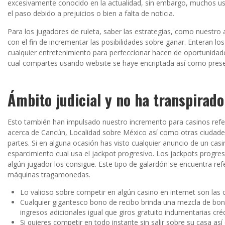
excesivamente conocido en la actualidad, sin embargo, muchos usua
el paso debido a prejuicios o bien a falta de noticia.
Para los jugadores de ruleta, saber las estrategias, como nuestro
con el fin de incrementar las posibilidades sobre ganar. Enteran lo
cualquier entretenimiento para perfeccionar hacen de oportunidad
cual compartes usando website se haye encriptada así­ como pres
Ámbito judicial y no ha transpirado
Esto también han impulsado nuestro incremento para casinos refer
acerca de Cancún, Localidad sobre México así­ como otras ciudades
partes. Si en alguna ocasión has visto cualquier anuncio de un cas
esparcimiento cual usa el jackpot progresivo. Los jackpots progre
algún jugador los consigue. Este tipo de galardón se encuentra re
máquinas tragamonedas.
Lo valioso sobre competir en algún casino en internet son las 
Cualquier gigantesco bono de recibo brinda una mezcla de bon
ingresos adicionales igual que giros gratuito indumentarias cré
Si quieres competir en todo instante sin salir sobre su casa así