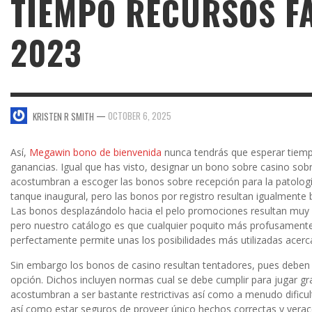
TIEMPO RECURSOS F
2023
—
OCTOBER 6, 2025
KRISTEN R SMITH
Así,
Megawin bono de bienvenida
nunca tendrás que esperar tiem
ganancias. Igual que has visto, designar un bono sobre casino sob
acostumbran a escoger las bonos sobre recepción para la patologí­
tanque inaugural, pero las bonos por registro resultan igualmente b
Las bonos desplazándolo hacia el pelo promociones resultan muy a
pero nuestro catálogo es que cualquier poquito más profusamente di
perfectamente permite unas los posibilidades más utilizadas acerc
Sin embargo los bonos de casino resultan tentadores, pues deben 
opción. Dichos incluyen normas cual se debe cumplir para jugar gra
acostumbran a ser bastante restrictivas así­ como a menudo dificul
así­ como estar seguros de proveer único hechos correctas y vera