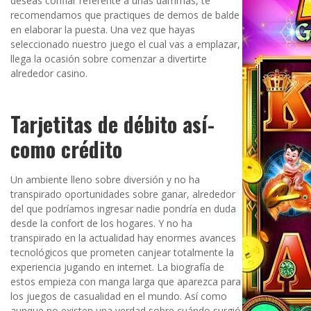
deseas confiar referente a unas dammas, te
recomendamos que practiques de demos de balde
en elaborar la puesta. Una vez que hayas
seleccionado nuestro juego el cual vas a emplazar,
llega la ocasión sobre comenzar a divertirte
alrededor casino.
Tarjetitas de débito así­
como crédito
Un ambiente lleno sobre diversión y no ha
transpirado oportunidades sobre ganar, alrededor
del que podrí­amos ingresar nadie pondrí­a en duda
desde la confort de los hogares. Y no ha
transpirado en la actualidad hay enormes avances
tecnológicos que prometen canjear totalmente la
experiencia jugando en internet. La biografía de
estos empieza con manga larga que aparezca para
los juegos de casualidad en el mundo. Así­ como
aunque no existen una verdad sobre cuándo surgió