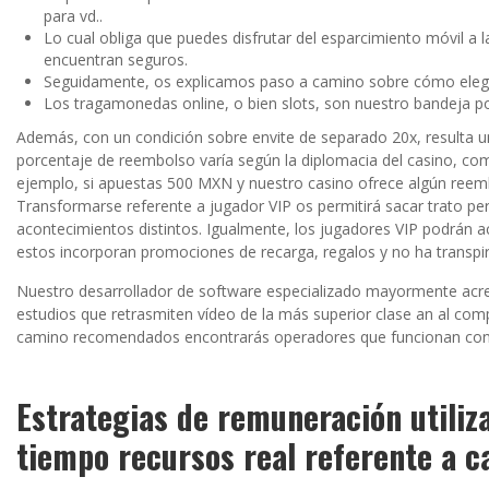
para vd..
Lo cual obliga que puedes disfrutar del esparcimiento móvil a 
encuentran seguros.
Seguidamente, os explicamos paso a camino sobre cómo elegir 
Los tragamonedas online, o bien slots, son nuestro bandeja po
Además, con un condición sobre envite de separado 20x, resulta u
porcentaje de reembolso varía según la diplomacia del casino, co
ejemplo, si apuestas 500 MXN y nuestro casino ofrece algún reemb
Transformarse referente a jugador VIP os permitirá sacar trato per
acontecimientos distintos. Igualmente, los jugadores VIP podrán a
estos incorporan promociones de recarga, regalos y no ha transpi
Nuestro desarrollador de software especializado mayormente acre
estudios que retrasmiten vídeo de la más superior clase an al com
camino recomendados encontrarás operadores que funcionan con 
Estrategias de remuneración utiliz
tiempo recursos real referente a c