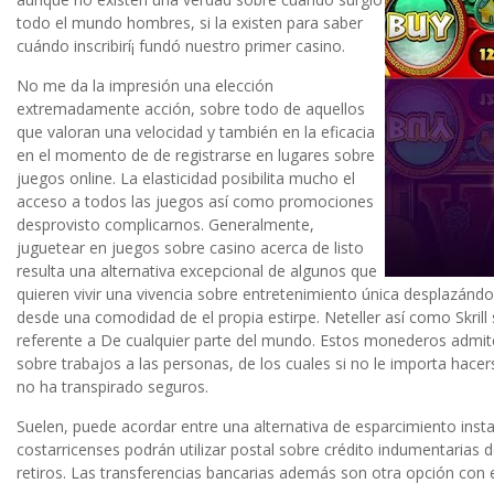
todo el mundo hombres, si la existen para saber
cuándo inscribirí¡ fundó nuestro primer casino.
No me da la impresión una elección
extremadamente acción, sobre todo de aquellos
que valoran una velocidad y también en la eficacia
en el momento de de registrarse en lugares sobre
juegos online. La elasticidad posibilita mucho el
acceso a todos las juegos así­ como promociones
desprovisto complicarnos. Generalmente,
juguetear en juegos sobre casino acerca de listo
resulta una alternativa excepcional de algunos que
quieren vivir una vivencia sobre entretenimiento única desplazándo
desde una comodidad de el propia estirpe. Neteller así­ como Skril
referente a De cualquier parte del mundo. Estos monederos admiten 
sobre trabajos a las personas, de los cuales si no le importa hace
no ha transpirado seguros.
Suelen, puede acordar entre una alternativa de esparcimiento inst
costarricenses podrán utilizar postal sobre crédito indumentarias 
retiros. Las transferencias bancarias además son otra opción con 