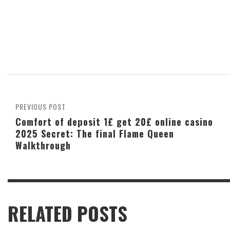
PREVIOUS POST
Comfort of deposit 1£ get 20£ online casino
2025 Secret: The final Flame Queen
Walkthrough
RELATED POSTS