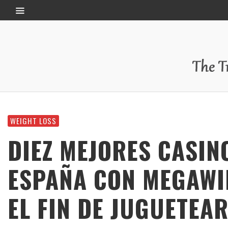
WEIGHT LOSS
DIEZ MEJORES CASIN
ESPAÑA CON MEGAWI
EL FIN DE JUGUETEA