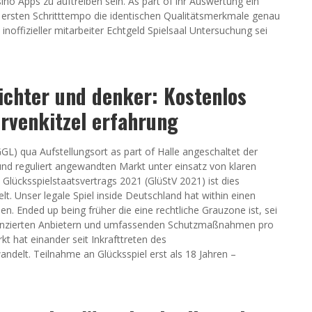
o Apps zu auftreiben sein. As part of ihr Auswertung ein
ter ersten Schritttempo die identischen Qualitätsmerkmale genau
noffizieller mitarbeiter Echtgeld Spielsaal Untersuchung sei
dichter und denker: Kostenlos
rvenkitzel erfahrung
) qua Aufstellungsort as part of Halle angeschaltet der
 und reguliert angewandten Markt unter einsatz von klaren
Glücksspielstaatsvertrags 2021 (GlüStV 2021) ist dies
elt. Unser legale Spiel inside Deutschland hat within einen
. Ended up being früher die eine rechtliche Grauzone ist, sei
lizenzierten Anbietern und umfassenden Schutzmaßnahmen pro
kt hat einander seit Inkrafttreten des
delt. Teilnahme an Glücksspiel erst als 18 Jahren –