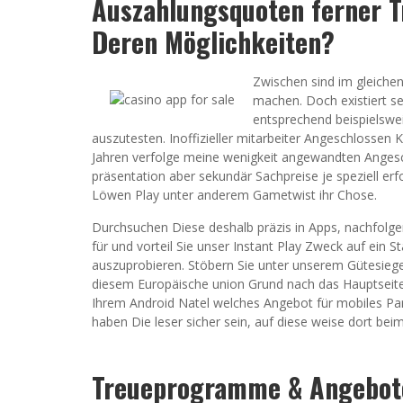
Auszahlungsquoten ferner T
Deren Möglichkeiten?
Zwischen sind im gleichen
machen. Doch existiert s
entsprechend beispielswe
auszutesten. Inoffizieller mitarbeiter Angeschlossen K
Jahren verfolge meine wenigkeit angewandten Angesch
präsentation aber sekundär Sachpreise je speziell erfol
Löwen Play unter anderem Gametwist ihr Chose.
Durchsuchen Diese deshalb präzis in Apps, nachfol
für und vorteil Sie unser Instant Play Zweck auf ein 
auszuprobieren. Stöbern Sie unter unserem Gütesiege
diesem Europäische union Grund nach das Hauptseite
Ihrem Android Natel welches Angebot für mobiles Par
haben Die leser sicher sein, auf diese weise dort beim
Treueprogramme & Angebote 