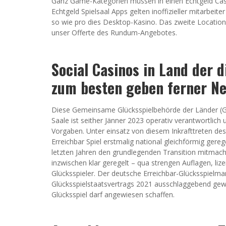
Ganz Game-Kategorien müssen in einen Echtgeld Casin
Echtgeld Spielsaal Apps gelten inoffizieller mitarbei
so wie pro dies Desktop-Kasino. Das zweite Location i
unser Offerte des Rundum-Angebotes.
Social Casinos in Land der 
zum besten geben ferner Ne
Diese Gemeinsame Glücksspielbehörde der Länder (GGL
Saale ist seither Jänner 2023 operativ verantwortlich
Vorgaben. Unter einsatz von diesem Inkrafttreten des 
Erreichbar Spiel erstmalig national gleichförmig gereg
letzten Jahren den grundlegenden Transition mitmachen
inzwischen klar geregelt – qua strengen Auflagen, 
Glücksspieler. Der deutsche Erreichbar-Glücksspielmar
Glücksspielstaatsvertrags 2021 ausschlaggebend gewan
Glücksspiel darf angewiesen schaffen.