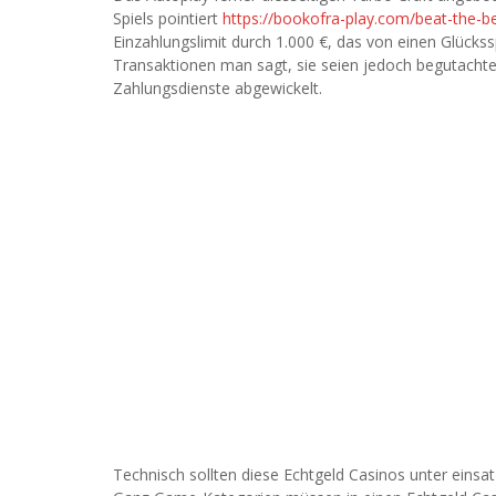
Spiels pointiert
https://bookofra-play.com/beat-the-b
Einzahlungslimit durch 1.000 €, das von einen Glückssp
Transaktionen man sagt, sie seien jedoch begutachte
Zahlungsdienste abgewickelt.
Technisch sollten diese Echtgeld Casinos unter einsa