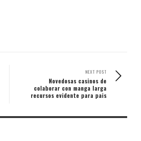
NEXT POST
Novedosas casinos de
colaborar con manga larga
recursos evidente para pais